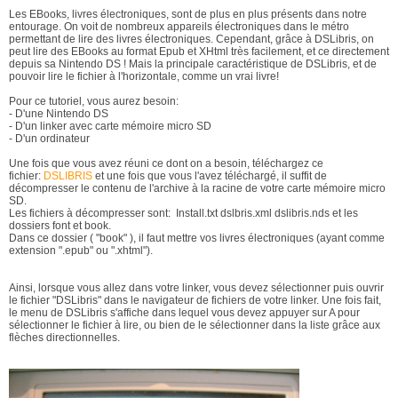
Les EBooks, livres électroniques, sont de plus en plus présents dans notre
entourage. On voit de nombreux appareils électroniques dans le métro
permettant de lire des livres électroniques. Cependant, grâce à DSLibris, on
peut lire des EBooks au format Epub et XHtml très facilement, et ce directement
depuis sa Nintendo DS ! Mais la principale caractéristique de DSLibris, et de
pouvoir lire le fichier à l'horizontale, comme un vrai livre!
Pour ce tutoriel, vous aurez besoin:
- D'une Nintendo DS
- D'un linker avec carte mémoire micro SD
- D'un ordinateur
Une fois que vous avez réuni ce dont on a besoin, téléchargez ce
fichier:
DSLIBRIS
et une fois que vous l'avez téléchargé, il suffit de
décompresser le contenu de l'archive à la racine de votre carte mémoire micro
SD.
Les fichiers à décompresser sont: Install.txt dslbris.xml dslibris.nds et les
dossiers font et book.
Dans ce dossier ( "book" ), il faut mettre vos livres électroniques (ayant comme
extension ".epub" ou ".xhtml").
Ainsi, lorsque vous allez dans votre linker, vous devez sélectionner puis ouvrir
le fichier "DSLibris" dans le navigateur de fichiers de votre linker. Une fois fait,
le menu de DSLibris s'affiche dans lequel vous devez appuyer sur A pour
sélectionner le fichier à lire, ou bien de le sélectionner dans la liste grâce aux
flèches directionnelles.