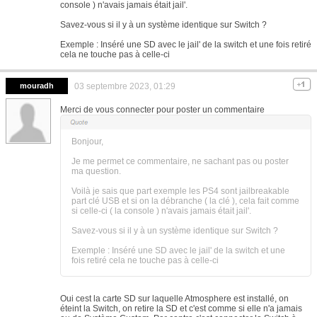
console ) n'avais jamais était jail'.
Savez-vous si il y à un système identique sur Switch ?
Exemple : Inséré une SD avec le jail' de la switch et une fois retiré
cela ne touche pas à celle-ci
mouradh
03 septembre 2023, 01:29
Merci de vous connecter pour poster un commentaire
Bonjour,
Je me permet ce commentaire, ne sachant pas ou poster
ma question.
Voilà je sais que part exemple les PS4 sont jailbreakable
part clé USB et si on la débranche ( la clé ), cela fait comme
si celle-ci ( la console ) n'avais jamais était jail'.
Savez-vous si il y à un système identique sur Switch ?
Exemple : Inséré une SD avec le jail' de la switch et une
fois retiré cela ne touche pas à celle-ci
Oui cest la carte SD sur laquelle Atmosphere est installé, on
éteint la Switch, on retire la SD et c'est comme si elle n'a jamais