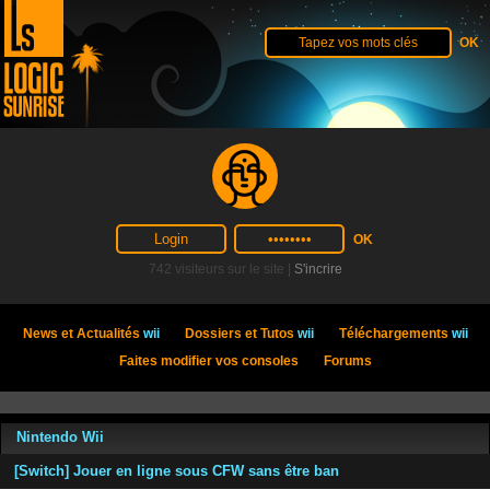
742 visiteurs sur le site |
S'incrire
News et Actualités
wii
Dossiers et Tutos
wii
Téléchargements
wii
Faites modifier vos consoles
Forums
Nintendo Wii
[Switch] Jouer en ligne sous CFW sans être ban