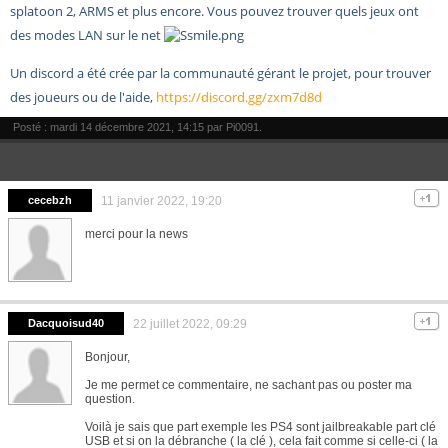
splatoon 2, ARMS et plus encore. Vous pouvez trouver quels jeux ont
des modes LAN sur le net
Un discord a été crée par la communauté gérant le projet, pour trouver
des joueurs ou de l'aide,
https://discord.gg/zxm7d8d
Posté : mardi 14 décembre 2021, 14:15 par
Pi0091
.
cecebzh
11 janvier 2022, 19:20
merci pour la news
Dacquoisud40
22 juillet 2022, 09:29
Bonjour,
Je me permet ce commentaire, ne sachant pas ou poster ma
question.
Voilà je sais que part exemple les PS4 sont jailbreakable part clé
USB et si on la débranche ( la clé ), cela fait comme si celle-ci ( la