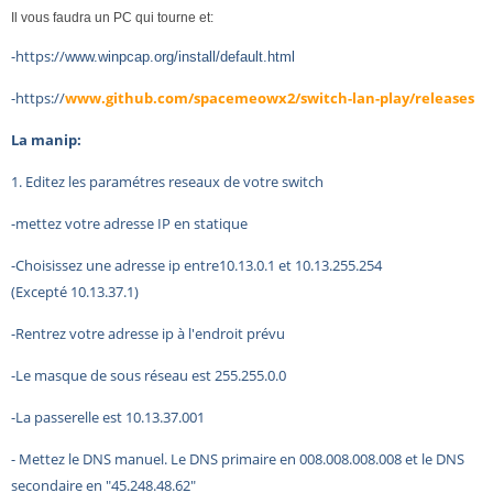
Il vous faudra un PC qui tourne et:
-https://
www.winpcap.org/install/default.html
-https://
www.github.com/spacemeowx2/switch-lan-play/releases
La manip:
1. Editez les paramétres reseaux de votre switch
-mettez votre adresse IP en statique
-Choisissez une adresse ip entre10.13.0.1 et 10.13.255.254
(Excepté 10.13.37.1)
-Rentrez votre adresse ip à l'endroit prévu
-Le masque de sous réseau est 255.255.0.0
-La passerelle est 10.13.37.001
- Mettez le DNS manuel. Le DNS primaire en 008.008.008.008 et l
e DNS
secondaire en "45.248.48.62"