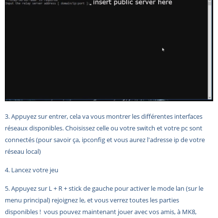
3. Appuyez sur entrer, cela va vous montrer les différentes interfaces
réseaux disponibles. Choisissez celle ou votre switch et votre pc sont
connectés (pour savoir ça, ipconfig et vous aurez l'adresse ip de votre
réseau local)
4. Lancez votre jeu
5. Appuyez sur L + R + stick de gauche pour activer le mode lan (sur le
menu principal) rejoignez le, et vous verrez toutes les parties
disponibles !
vous pouvez maintenant jouer avec vos amis, à MK8,