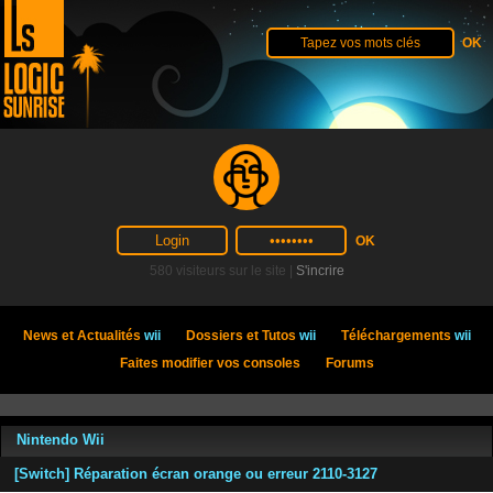
580 visiteurs sur le site |
S'incrire
News et Actualités
wii
Dossiers et Tutos
wii
Téléchargements
wii
Faites modifier vos consoles
Forums
Nintendo Wii
[Switch] Réparation écran orange ou erreur 2110-3127