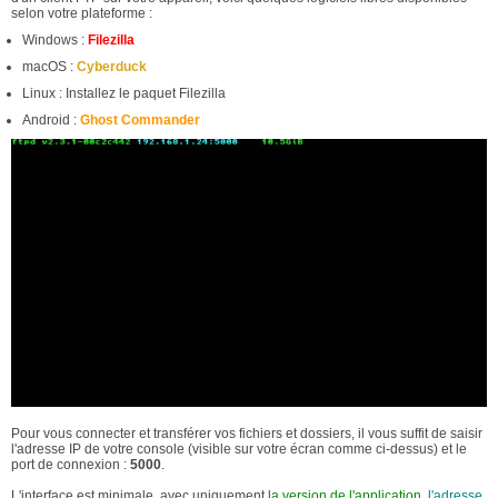
selon votre plateforme :
Windows :
Filezilla
macOS :
Cyberduck
Linux : Installez le paquet Filezilla
Android :
Ghost Commander
Pour vous connecter et transférer vos fichiers et dossiers, il vous suffit de saisir
l'adresse IP de votre console (visible sur votre écran comme ci-dessus) et le
port de connexion :
5000
.
L'interface est minimale, avec uniquement
la version de l'application
,
l'adresse