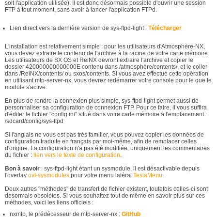
soit l'application utilisée). Il est donc désormais possible d'ouvrir une session
FTP à tout moment, sans avoir à lancer l'application FTPd.
Lien direct vers la dernière version de sys-ftpd-light :
Télécharger
L'installation est relativement simple : pour les utilisateurs d'Atmosphère-NX,
vous devez extraire le contenu de l'archive à la racine de votre carte mémoire.
Les utilisateurs de SX OS et ReiNX devront extraire l'archive et copier le
dossier 420000000000000E contenu dans /atmosphère/contents/, et le coller
dans /ReiNX/contents/ ou sxos/contents. Si vous avez effectué cette opération
en utilisant mtp-server-nx, vous devrez redémarrer votre console pour le que le
module s'active.
En plus de rendre la connexion plus simple, sys-ftpd-light permet aussi de
personnaliser sa configuration de connexion FTP. Pour ce faire, il vous suffira
d'éditer le fichier "config.ini" situé dans votre carte mémoire à l'emplacement :
/sdcard/config/sys-ftpd
Si l'anglais ne vous est pas très familier, vous pouvez copier les données de
configuration traduite en français par moi-même, afin de remplacer celles
d'origine. La configuration n'a pas été modifiée, uniquement les commentaires
du fichier :
lien vers le texte de configuration
.
Bon à savoir
: sys-ftpd-light étant un sysmodule, il est désactivable depuis
l'overlay
ovl-sysmodules
pour votre menu latéral
TeslaMenu
.
Deux autres "méthodes" de transfert de fichier existent, toutefois celles-ci sont
désormais obsolètes. Si vous souhaitez tout de même en savoir plus sur ces
méthodes, voici les liens officiels :
nxmtp, le prédécesseur de mtp-server-nx :
GitHub