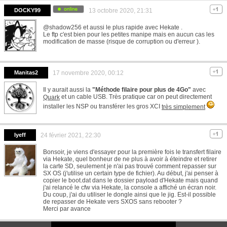
DOCKY99
13 octobre 2020, 21:31
@shadow256 et aussi le plus rapide avec Hekate .
Le ftp c'est bien pour les petites manipe mais en aucun cas les
modification de masse (risque de corruption ou d'erreur ).
Manitas2
17 novembre 2020, 00:12
Il y aurait aussi la
"Méthode filaire pour plus de 4Go"
avec
et un cable USB. Très pratique car on peut directement
Quark
installer les NSP ou transférer les gros XCI
très simplement
Iyeff
24 février 2021, 22:30
Bonsoir, je viens d'essayer pour la première fois le transfert filaire
via Hekate, quel bonheur de ne plus à avoir à éteindre et retirer
la carte SD, seulement je n'ai pas trouvé comment repasser sur
SX OS (j'utilise un certain type de fichier). Au début, j'ai penser à
copier le boot.dat dans le dossier payload d'Hekate mais quand
j'ai relancé le cfw via Hekate, la console a affiché un écran noir.
Du coup, j'ai du utiliser le dongle ainsi que le jig. Est-il possible
de repasser de Hekate vers SXOS sans rebooter ?
Merci par avance