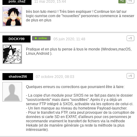
+1
polo_cha2
11 mai 2020, 15:44
très bon tuto merci ! Très bien expliquer ! Continue ton taf sur
logic-sunrise.com de "nouvelles" personnes commence à newser
de plus en plus
DOCKY99
05 juin 2020, 11:48
Pratique et en plus tu pense à tous le monde (Windows,macOS,
Linux,Android ).
shadow256
07 octobre 2020, 08:03
Quelques erreurs ou corrections que pourraient être à faire:
- La copie d'un module pour SXOS ne se fait pas dans le dossier
"sxos/contents" mais dans "sxos/titles". Après il y a déjà un
serveur FTP intégré à SXOS, activable via les options de celui-ci.
- Un lien manque au niveau du homebrew Payload-launcher.
- Pour le transfert via FTP, cela peut provoquer de la corruption de
données si carte SD en EXFAT, d'ailleurs pour ces personnes je
recommande vraiment le transfert de fichiers via la méthode
Hekate (et de manière générale ça reste la méthode la plus
intéressante).