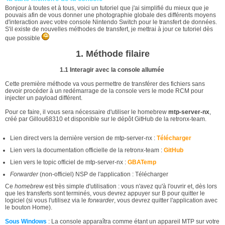
Bonjour à toutes et à tous, voici un tutoriel que j'ai simplifié du mieux que je
pouvais afin de vous donner une photographie globale des différents moyens
d'interaction avec votre console Nintendo Switch pour le transfert de données.
S'il existe de nouvelles méthodes de transfert, je mettrai à jour ce tutoriel dès
que possible
1. Méthode filaire
1.1 Interagir avec la console allumée
Cette première méthode va vous permettre de transférer des fichiers sans
devoir procéder à un redémarrage de la console vers le mode RCM pour
injecter un payload différent.
Pour ce faire, il vous sera nécessaire d'utiliser le homebrew
mtp-server-nx
,
créé par Gillou68310 et disponible sur le dépôt GitHub de la retronx-team.
Lien direct vers la dernière version de mtp-server-nx :
Télécharger
Lien vers la documentation officielle de la retronx-team :
GitHub
Lien vers le topic officiel de mtp-server-nx :
GBATemp
Forwarder
(non-officiel) NSP de l'application : Télécharger
Ce
homebrew
est très simple d'utilisation : vous n'avez qu'à l'ouvrir et, dès lors
que les transferts sont terminés, vous devrez appuyer sur B pour quitter le
logiciel (si vous l'utilisez via le
forwarder
, vous devrez quitter l'application avec
le bouton Home).
Sous Windows
: La console apparaîtra comme étant un appareil MTP sur votre