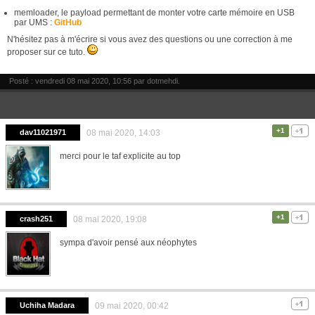
memloader, le payload permettant de monter votre carte mémoire en USB
par UMS :
GitHub
N'hésitez pas à m'écrire si vous avez des questions ou une correction à me
proposer sur ce tuto.
Posté : vendredi 08 mai 2020, 10:56 par
dotmehdi
.
+1
dav11021971
08 mai 2020, 14:03
merci pour le taf explicite au top
+1
crash251
08 mai 2020, 19:08
sympa d'avoir pensé aux néophytes
Uchiha Madara
09 mai 2020, 00:42