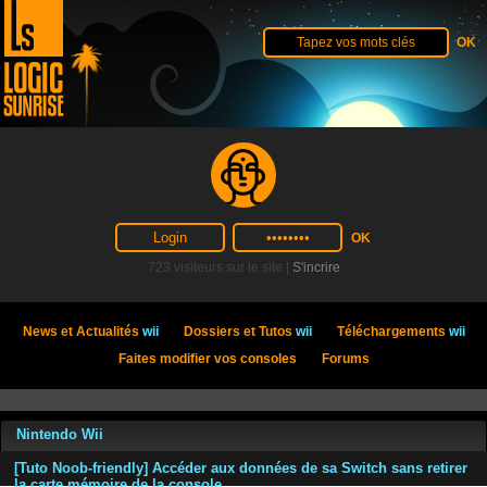
723 visiteurs sur le site |
S'incrire
News et Actualités
wii
Dossiers et Tutos
wii
Téléchargements
wii
Faites modifier vos consoles
Forums
Nintendo Wii
[Tuto Noob-friendly] Accéder aux données de sa Switch sans retirer
la carte mémoire de la console