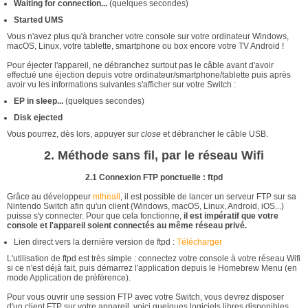
Waiting for connection...
(quelques secondes)
Started UMS
Vous n'avez plus qu'à brancher votre console sur votre ordinateur Windows,
macOS, Linux, votre tablette, smartphone ou box encore votre TV Android !
Pour éjecter l'appareil, ne débranchez surtout pas le câble avant d'avoir
effectué une éjection depuis votre ordinateur/smartphone/tablette puis après
avoir vu les informations suivantes s'afficher sur votre Switch :
EP in sleep...
(quelques secondes)
Disk ejected
Vous pourrez, dès lors, appuyer sur
close
et débrancher le câble USB.
2. Méthode sans fil, par le réseau Wifi
2.1 Connexion FTP ponctuelle : ftpd
Grâce au développeur
mtheall
, il est possible de lancer un serveur FTP sur sa
Nintendo Switch afin qu'un client (Windows, macOS, Linux, Android, iOS...)
puisse s'y connecter. Pour que cela fonctionne,
il est impératif que votre
console et l'appareil soient connectés au même réseau privé.
Lien direct vers la dernière version de ftpd :
Télécharger
L'utilisation de ftpd est très simple : connectez votre console à votre réseau Wifi
si ce n'est déjà fait, puis démarrez l'application depuis le Homebrew Menu (en
mode Application de préférence).
Pour vous ouvrir une session FTP avec votre Switch, vous devrez disposer
d'un client FTP sur votre appareil, voici quelques logiciels libres disponibles