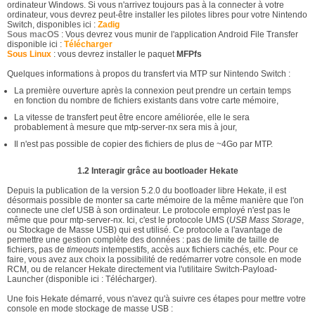
ordinateur Windows. Si vous n'arrivez toujours pas à la connecter à votre
ordinateur, vous devrez peut-être installer les pilotes libres pour votre Nintendo
Switch, disponibles ici :
Zadig
Sous macOS
: Vous devrez vous munir de l'application Android File Transfer
disponible ici :
Télécharger
Sous Linux
: vous devrez installer le paquet
MFPfs
Quelques informations à propos du transfert via MTP sur Nintendo Switch :
La première ouverture après la connexion peut prendre un certain temps
en fonction du nombre de fichiers existants dans votre carte mémoire,
La vitesse de transfert peut être encore améliorée, elle le sera
probablement à mesure que mtp-server-nx sera mis à jour,
Il n'est pas possible de copier des fichiers de plus de ~4Go par MTP.
1.2 Interagir grâce au bootloader Hekate
Depuis la publication de la version 5.2.0 du bootloader libre Hekate, il est
désormais possible de monter sa carte mémoire de la même manière que l'on
connecte une clef USB à son ordinateur. Le protocole employé n'est pas le
même que pour mtp-server-nx. Ici, c'est le protocole UMS (
USB Mass Storage
,
ou Stockage de Masse USB) qui est utilisé. Ce protocole a l'avantage de
permettre une gestion complète des données : pas de limite de taille de
fichiers, pas de
timeouts
intempestifs, accès aux fichiers cachés, etc. Pour ce
faire, vous avez aux choix la possibilité de redémarrer votre console en mode
RCM, ou de relancer Hekate directement via l'utilitaire Switch-Payload-
Launcher (disponible ici : Télécharger).
Une fois Hekate démarré, vous n'avez qu'à suivre ces étapes pour mettre votre
console en mode stockage de masse USB :