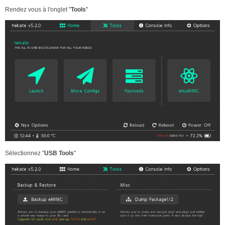
Rendez vous à l'onglet "
Tools
"
Sélectionnez "
USB Tools
"