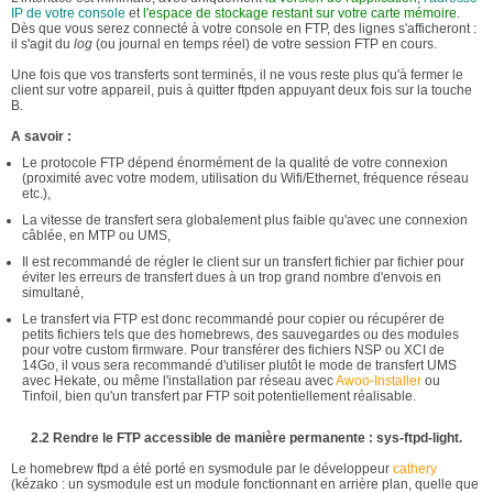
IP de votre console
et
l'espace de stockage restant sur votre carte mémoire
.
Dès que vous serez connecté à votre console en FTP, des lignes s'afficheront :
il s'agit du
log
(ou journal en temps réel) de votre session FTP en cours.
Une fois que vos transferts sont terminés, il ne vous reste plus qu'à fermer le
client sur votre appareil, puis à quitter ftpden appuyant deux fois sur la touche
B.
A savoir :
Le protocole FTP dépend énormément de la qualité de votre connexion
(proximité avec votre modem, utilisation du Wifi/Ethernet, fréquence réseau
etc.),
La vitesse de transfert sera globalement plus faible qu'avec une connexion
câblée, en MTP ou UMS,
Il est recommandé de régler le client sur un transfert fichier par fichier pour
éviter les erreurs de transfert dues à un trop grand nombre d'envois en
simultané,
Le transfert via FTP est donc recommandé pour copier ou récupérer de
petits fichiers tels que des homebrews, des sauvegardes ou des modules
pour votre custom firmware. Pour transférer des fichiers NSP ou XCI de
14Go, il vous sera recommandé d'utiliser plutôt le mode de transfert UMS
avec Hekate, ou même l'installation par réseau avec
Awoo-Installer
ou
Tinfoil, bien qu'un transfert par FTP soit potentiellement réalisable.
2.2 Rendre le FTP accessible de manière permanente : sys-ftpd-light.
Le homebrew ftpd a été porté en sysmodule par le développeur
cathery
(kézako : un sysmodule est un module fonctionnant en arrière plan, quelle que