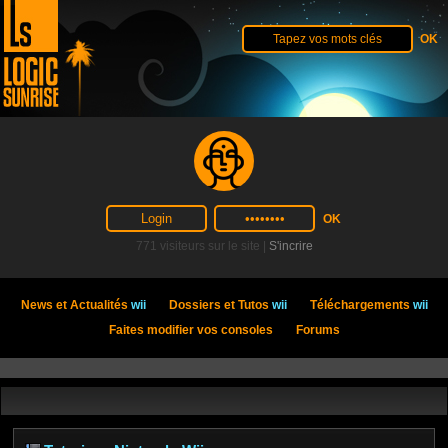
771 visiteurs sur le site |
S'incrire
News et Actualités
wii
Dossiers et Tutos
wii
Téléchargements
wii
Faites modifier vos consoles
Forums