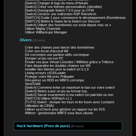
[Switch] Changer le logo du menu d'Hekate
[Switch] Créez vos thèmes personnalisés (obsolète)
[Switch] Downgrade Switch 7.0.0 pour un CFW
[Switch] Générer une redirection NSP RetroArch
[SWITCH] Guide 1 pour commencer le développement d'homebrews
[SWITCH] Mettre le Statut de la Switch sur Discord
[Switch] Utiliser des homebrews sur exfat depuis mac os x
Utiliser Mighty Channels
Utiliser WiiBackups Manager
Divers
(19 tutos)
Créer des chaines pour lancer des homebrews
Créer son écran d'acceuil Wii
Dé-corrompre une partiton wbfs corrompue
Dumper un jeu via son PC
Émuler ses jeux Virtual Consoles / WiiWare grâce a Triiforce
Faire disparaitre les doubles chaines sur WII
Installer des thèmes pour la switch en 5.1.0
Listing erreurs cIOS/Loader
Proteger votre Wii avec Priiloader
Récupérez un HDD en WBFS corrompu
SendToWii
[Switch] Comment éviter un maximum le ban sur votre switch
[Switch] Mettre a jour un jeu au format nsp.
[Switch] Savoir exactement si ma switch est patchée ou non
[SWITCH] Utiliser NSPatch v1.1
[TUTO] Switch : dumper les keys et les fuses avec Lockpick
Utilisation de CEMU
Utiliser sysCheck pour génèrer un rapport sur les IOS.
Wiithon : gestionnaire WBFS sous linux ubuntu
Hack hardware (Pose de puce)
(25 tutos)