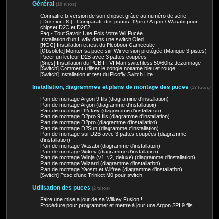
Général
(10 tutos)
Connaitre la version de son chipset grâce au numéro de série
[ Dossier LS ] : Comparatif des puces D2pro / Argon / Wasabi pour
chipset D2C et D2C2
Faq - Tout Savoir Une Fois Votre Wii Pucée
Installation d'un Hwfly dans une switch Oled
[NGC] Installation et test du Picoboot Gamecube
[Obsolète] Monter sa puce sur Wii version protégée (Manque 3 pistes)
Pucer un lecteur D2B avec 3 pattes coupées
[Snes] Installation du PCB FFVI Man switchless 50/60hz dezonnage
[Switch] Comment utiliser le dongle noname bleu et rouge...
[Switch] Installation et test du Picofly Switch Lite
Installation, diagrammes et plans de montage des puces
(13 tutos)
Plan de montage Argon 9 fils (diagramme d'installation)
Plan de montage Argon (diagramme d'installation)
Plan de montage D2ckey (diagramme d'installation)
Plan de montage D2pro 9 fils (diagramme d'installation)
Plan de montage D2pro (diagramme d'installation)
Plan de montage D2Sun (diagramme d'installation)
Plan de montage sur D2B avec 3 pattes coupées (diagramme
d'installation)
Plan de montage Wasabi (diagramme d'installation)
Plan de montage Wiikey (diagramme d'installation)
Plan de montage Wiinja (v1, v2, deluxe) (diagramme d'installation)
Plan de montage Wiizard (diagramme d'installation)
Plan de montage Yaosm et Wiifree (diagramme d'installation)
[Switch] Pose d'une Trinket M0 pour switch
Utilisation des puces
(2 tutos)
Faire une mise a jour de sa Wiikey Fusion !
Procédure pour programmer et mettre à jour une Argon SPI 9 fils