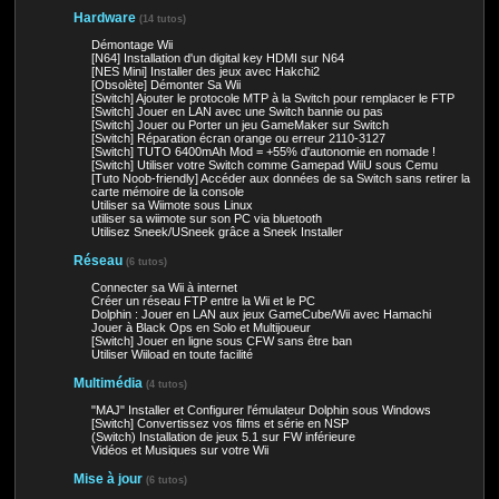
Hardware
(14 tutos)
Démontage Wii
[N64] Installation d'un digital key HDMI sur N64
[NES Mini] Installer des jeux avec Hakchi2
[Obsolète] Démonter Sa Wii
[Switch] Ajouter le protocole MTP à la Switch pour remplacer le FTP
[Switch] Jouer en LAN avec une Switch bannie ou pas
[Switch] Jouer ou Porter un jeu GameMaker sur Switch
[Switch] Réparation écran orange ou erreur 2110-3127
[Switch] TUTO 6400mAh Mod = +55% d'autonomie en nomade !
[Switch] Utiliser votre Switch comme Gamepad WiiU sous Cemu
[Tuto Noob-friendly] Accéder aux données de sa Switch sans retirer la
carte mémoire de la console
Utiliser sa Wiimote sous Linux
utiliser sa wiimote sur son PC via bluetooth
Utilisez Sneek/USneek grâce a Sneek Installer
Réseau
(6 tutos)
Connecter sa Wii à internet
Créer un réseau FTP entre la Wii et le PC
Dolphin : Jouer en LAN aux jeux GameCube/Wii avec Hamachi
Jouer à Black Ops en Solo et Multijoueur
[Switch] Jouer en ligne sous CFW sans être ban
Utiliser Wiiload en toute facilité
Multimédia
(4 tutos)
"MAJ" Installer et Configurer l'émulateur Dolphin sous Windows
[Switch] Convertissez vos films et série en NSP
(Switch) Installation de jeux 5.1 sur FW inférieure
Vidéos et Musiques sur votre Wii
Mise à jour
(6 tutos)