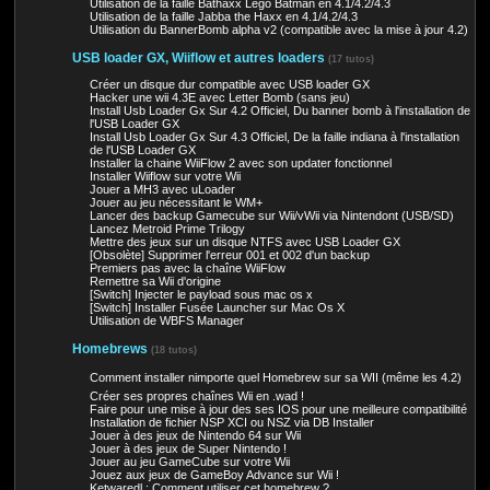
Utilisation de la faille Bathaxx Lego Batman en 4.1/4.2/4.3
Utilisation de la faille Jabba the Haxx en 4.1/4.2/4.3
Utilisation du BannerBomb alpha v2 (compatible avec la mise à jour 4.2)
USB loader GX, Wiiflow et autres loaders
(17 tutos)
Créer un disque dur compatible avec USB loader GX
Hacker une wii 4.3E avec Letter Bomb (sans jeu)
Install Usb Loader Gx Sur 4.2 Officiel, Du banner bomb à l'installation de
l'USB Loader GX
Install Usb Loader Gx Sur 4.3 Officiel, De la faille indiana à l'installation
de l'USB Loader GX
Installer la chaine WiiFlow 2 avec son updater fonctionnel
Installer Wiiflow sur votre Wii
Jouer a MH3 avec uLoader
Jouer au jeu nécessitant le WM+
Lancer des backup Gamecube sur Wii/vWii via Nintendont (USB/SD)
Lancez Metroid Prime Trilogy
Mettre des jeux sur un disque NTFS avec USB Loader GX
[Obsolète] Supprimer l'erreur 001 et 002 d'un backup
Premiers pas avec la chaîne WiiFlow
Remettre sa Wii d'origine
[Switch] Injecter le payload sous mac os x
[Switch] Installer Fusée Launcher sur Mac Os X
Utilisation de WBFS Manager
Homebrews
(18 tutos)
Comment installer nimporte quel Homebrew sur sa WII (même les 4.2)
Créer ses propres chaînes Wii en .wad !
Faire pour une mise à jour des ses IOS pour une meilleure compatibilité
Installation de fichier NSP XCI ou NSZ via DB Installer
Jouer à des jeux de Nintendo 64 sur Wii
Jouer à des jeux de Super Nintendo !
Jouer au jeu GameCube sur votre Wii
Jouez aux jeux de GameBoy Advance sur Wii !
Ketwaredl : Comment utiliser cet homebrew ?