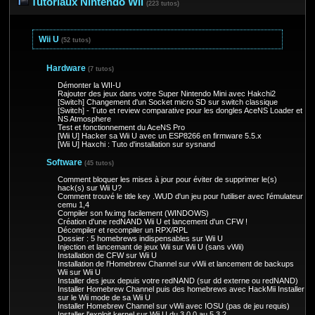
Tutoriaux Nintendo Wii
(223 tutos)
Wii U
(52 tutos)
Hardware
(7 tutos)
Démonter la WII-U
Rajouter des jeux dans votre Super Nintendo Mini avec Hakchi2
[Switch] Changement d'un Socket micro SD sur switch classique
[Switch] - Tuto et review comparative pour les dongles AceNS Loader et
NS Atmosphere
Test et fonctionnement du AceNS Pro
[Wii U] Hacker sa Wii U avec un ESP8266 en firmware 5.5.x
[Wii U] Haxchi : Tuto d'installation sur sysnand
Software
(45 tutos)
Comment bloquer les mises à jour pour éviter de supprimer le(s)
hack(s) sur Wii U?
Comment trouvé le title key .WUD d'un jeu pour l'utiliser avec l'émulateur
cemu 1,4
Compiler son fw.img facilement (WINDOWS)
Création d'une redNAND Wii U et lancement d'un CFW !
Décompiler et recompiler un RPX/RPL
Dossier : 5 homebrews indispensables sur Wii U
Injection et lancemant de jeux Wii sur Wii U (sans vWii)
Installation de CFW sur Wii U
Installation de l'Homebrew Channel sur vWii et lancement de backups
Wii sur Wii U
Installer des jeux depuis votre redNAND (sur dd externe ou redNAND)
Installer Homebrew Channel puis des homebrews avec HackMii Installer
sur le Wii mode de sa Wii U
Installer Homebrew Channel sur vWii avec IOSU (pas de jeu requis)
Installer l'exploit kernel sur Wii U du 3.0.0 au 5.3.2