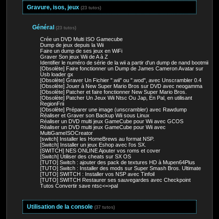
Gravure, isos, jeux
(23 tutos)
Général
(23 tutos)
Crée un DVD Multi ISO Gamecube
Dump de jeux depuis la Wii
Faire un dump de ses jeux en WiFi
Graver Son jeux Wii de A à Z
Identifier le numéro de série de la wii a partir d'un dump de nand bootmii
[Obsolète] Faire fonctionner un Dump de James Cameron Avatar sur
Usb loader gx
[Obsolète] Graver Un Fichier ".wii" ou ".wod", avec Unscrambler 0.4
[Obsolète] Jouer à New Super Mario Bros sur DVD avec neogamma
[Obsolète] Patcher et faire fonctionner New Super Mario Bros.
[Obsolète] Patcher Un Jeux Wii Ntsc Ou Jap, En Pal, en utilisant
RegionFrii
[Obsolète] Préparer une image (unscrambler) avec Rawdump
Réaliser et Graver son Backup Wii sous Linux
Réaliser un DVD multi jeux GameCube pour Wii avec GCOS
Réaliser un DVD multi jeux GameCube pour Wii avec
MultiGameISOCreator
[switch] Installer les HomeBrews au format NSP.
[Switch] Installer un jeux Eshop avec l'os SX.
[SWITCH] NES ONLINE Ajouter vos roms et cover
[Switch] Utiliser des cheats sur SX OS
[TUTO] Switch : ajouter des pack de textures HD à Mupen64Plus
[TUTO] Switch : Installer des mods sur Super Smash Bros. Ultimate
[TUTO] SWITCH : Installer vos NSP avec Tinfoil
[TUTO] SWITCH Restaurer ses sauvegardes avec Checkpoint
Tutos Convertir save ntsc<=>pal
Utilisation de la console
(37 tutos)