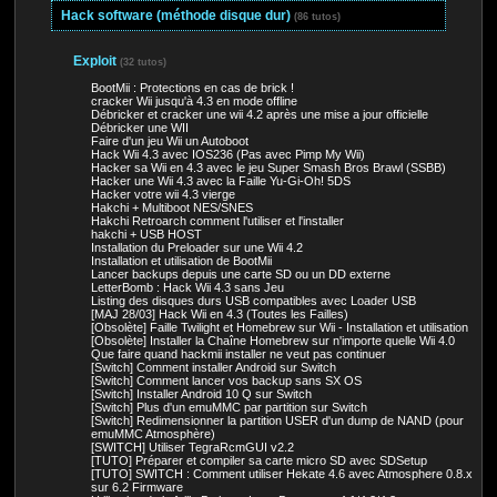
Hack software (méthode disque dur)
(86 tutos)
Exploit
(32 tutos)
BootMii : Protections en cas de brick !
cracker Wii jusqu'à 4.3 en mode offline
Débricker et cracker une wii 4.2 après une mise a jour officielle
Débricker une WII
Faire d'un jeu Wii un Autoboot
Hack Wii 4.3 avec IOS236 (Pas avec Pimp My Wii)
Hacker sa Wii en 4.3 avec le jeu Super Smash Bros Brawl (SSBB)
Hacker une Wii 4.3 avec la Faille Yu-Gi-Oh! 5DS
Hacker votre wii 4.3 vierge
Hakchi + Multiboot NES/SNES
Hakchi Retroarch comment l'utiliser et l'installer
hakchi + USB HOST
Installation du Preloader sur une Wii 4.2
Installation et utilisation de BootMii
Lancer backups depuis une carte SD ou un DD externe
LetterBomb : Hack Wii 4.3 sans Jeu
Listing des disques durs USB compatibles avec Loader USB
[MAJ 28/03] Hack Wii en 4.3 (Toutes les Failles)
[Obsolète] Faille Twilight et Homebrew sur Wii - Installation et utilisation
[Obsolète] Installer la Chaîne Homebrew sur n'importe quelle Wii 4.0
Que faire quand hackmii installer ne veut pas continuer
[Switch] Comment installer Android sur Switch
[Switch] Comment lancer vos backup sans SX OS
[Switch] Installer Android 10 Q sur Switch
[Switch] Plus d'un emuMMC par partition sur Switch
[Switch] Redimensionner la partition USER d'un dump de NAND (pour
emuMMC Atmosphère)
[SWITCH] Utiliser TegraRcmGUI v2.2
[TUTO] Préparer et compiler sa carte micro SD avec SDSetup
[TUTO] SWITCH : Comment utiliser Hekate 4.6 avec Atmosphere 0.8.x
sur 6.2 Firmware