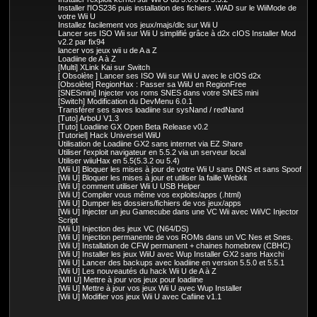
Installer l'IOS236 puis installation des fichiers .WAD sur le WiiMode de
votre Wii U
Installez facilement vos jeux/majs/dlc sur Wii U
Lancer ses ISO Wii sur Wii U simplifié grâce à d2x cIOS Installer Mod
v2.2 par fix94
lancer vos jeux wii u de A a Z
Loadiine de A à Z
[Multi] XLink Kai sur Switch
[ Obsolète ] Lancer ses ISO Wii sur Wii U avec le cIOS d2x
[Obsolète] RegionHax : Passer sa WiiU en RegionFree
[SNESmini] Injecter vos roms SNES dans votre SNES mini
[Switch] Modification du DevMenu 6.0.1
Transférer ses saves loadiine sur sysNand / redNand
[Tuto] ArboU V1.3
[Tuto] Loadiine GX Open Beta Release v0.2
[Tutoriel] Hack Universel WiiU
Utilisation de Loadiine GX2 sans internet via EZ Share
Utiliser l'exploit navigateur en 5.5.2 via un serveur local
Utiliser wiiuHax en 5.5(5.3.2 ou 5.4)
[Wii U] Bloquer les mises à jour de votre Wii U sans DNS et sans Spoof
[Wii U] Bloquer les mises à jour et utiliser la faille Webkit
[Wii U] comment utiliser Wii U USB Helper
[Wii U] Compiler vous même vos exploits/apps (.html)
[Wii U] Dumper les dossiers/fichiers de vos jeux/apps
[Wii U] Injecter un jeu Gamecube dans une VC Wii avec WiiVC Injector
Script
[Wii U] Injection des jeux VC (N64/DS)
[Wii U] Injection permanente de vos ROMs dans un VC Nes et Snes.
[Wii U] Installation de CFW permanent + chaines homebrew (CBHC)
[Wii U] Installer les jeux WiiU avec Wup Installer GX2 sans Haxchi
[Wii U] Lancer des backups avec loadiine en version 5.5.0 et 5.5.1
[Wii U] Les nouveautés du hack Wii U de A à Z
[WII U] Mettre à jour vos jeux pour loadiine
[Wii U] Mettre à jour vos jeux Wii U avec Wup Installer
[Wii U] Modifier vos jeux Wii U avec Cafiine v1.1