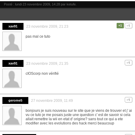
Posté : lundi 23 novembre 2009, 14:28 par
ketufe
.
+1
xav91
23 novembre 2009, 21:23
pas mal ce tuto
xav91
23 novembre 2009, 21:35
cIOScorp non vérifié
gerome5
27 novembre 2009, 11:49
bonjours je suis nouveau sur le site que je viens de trouver et j' ai
vu ce tuto je me posais juste une question c' est de savoir si cela
allait remettre la wii en etat d' origine? sans tout ce qui a ete
modifier avec les evolutions des hack merci beaucoup