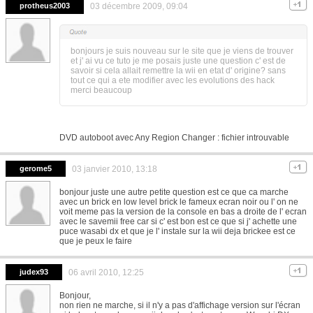
protheus2003
03 décembre 2009, 09:04
bonjours je suis nouveau sur le site que je viens de trouver
et j' ai vu ce tuto je me posais juste une question c' est de
savoir si cela allait remettre la wii en etat d' origine? sans
tout ce qui a ete modifier avec les evolutions des hack
merci beaucoup
DVD autoboot avec Any Region Changer : fichier introuvable
gerome5
03 janvier 2010, 13:18
bonjour juste une autre petite question est ce que ca marche
avec un brick en low level brick le fameux ecran noir ou l' on ne
voit meme pas la version de la console en bas a droite de l' ecran
avec le savemii free car si c' est bon est ce que si j' achette une
puce wasabi dx et que je l' instale sur la wii deja brickee est ce
que je peux le faire
judex93
06 avril 2010, 12:25
Bonjour,
non rien ne marche, si il n'y a pas d'affichage version sur l'écran