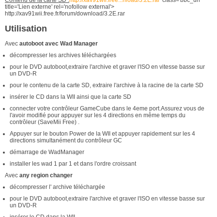
Contenu de la carte SD :
http://xav91wii.free...nload/3.2E.rar'
class='bbc_url'
title='Lien externe' rel='nofollow external'>
http://xav91wii.free.fr/forum/download/3.2E.rar
Utilisation
Avec
autoboot avec Wad Manager
décompresser les archives téléchargées
pour le DVD autoboot,extraire l'archive et graver l'ISO en vitesse basse sur
un DVD-R
pour le contenu de la carte SD, extraire l'archive à la racine de la carte SD
insérer le CD dans la WII ainsi que la carte SD
connecter votre contrôleur GameCube dans le 4eme port.Assurez vous de
l'avoir modifié pour appuyer sur les 4 directions en même temps du
contrôleur (SaveMii Free) .
Appuyer sur le bouton Power de la WII et appuyer rapidement sur les 4
directions simultanément du contrôleur GC
démarrage de WadManager
installer les wad 1 par 1 et dans l'ordre croissant
Avec
any region changer
décompresser l' archive téléchargée
pour le DVD autoboot,extraire l'archive et graver l'ISO en vitesse basse sur
un DVD-R