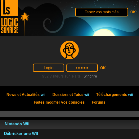
952 visiteurs sur le site |
S'incrire
News et Actualités
wii
Dossiers et Tutos
wii
Téléchargements
wii
Faites modifier vos consoles
Forums
Nintendo Wii
Débricker une WII