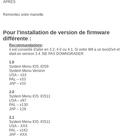
APRES
Remontez votre manette
Pour l'installation de version de firmware
différente :
Recommandations
:
il est conseillé d'aller en 3.2, 4.0 ou 4.1. Si votre WII a un boot2v4 et
était en version 3.4 :NE PAS DOWNGRADER.
1.0
System Menu IOS: IOS9
System Menu Version
USA – v33
PAL – v33
JAP – v33
2.0
System Menu IOS: IOS11
USA – v97
PAL – v130
JAP – 128
2.1
System Menu IOS: IOS11
USA – XXX
PAL – v162
JAP – XXX