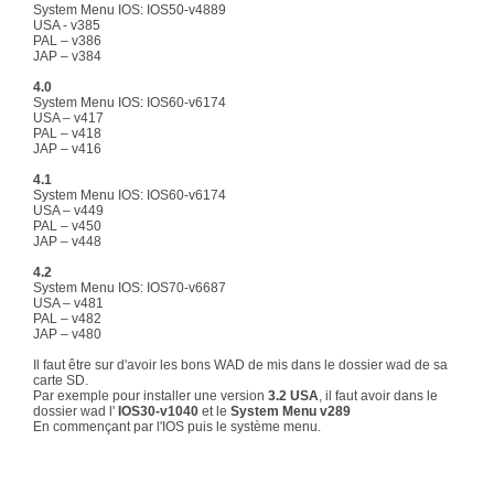
System Menu IOS: IOS50-v4889
USA - v385
PAL – v386
JAP – v384
4.0
System Menu IOS: IOS60-v6174
USA – v417
PAL – v418
JAP – v416
4.1
System Menu IOS: IOS60-v6174
USA – v449
PAL – v450
JAP – v448
4.2
System Menu IOS: IOS70-v6687
USA – v481
PAL – v482
JAP – v480
Il faut être sur d'avoir les bons WAD de mis dans le dossier wad de sa
carte SD.
Par exemple pour installer une version
3.2 USA
, il faut avoir dans le
dossier wad l'
IOS30-v1040
et le
System Menu v289
En commençant par l'IOS puis le système menu.