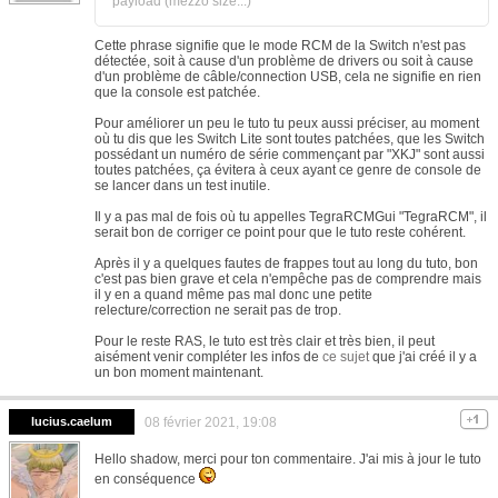
payload (mezzo size...)
Cette phrase signifie que le mode RCM de la Switch n'est pas
détectée, soit à cause d'un problème de drivers ou soit à cause
d'un problème de câble/connection USB, cela ne signifie en rien
que la console est patchée.
Pour améliorer un peu le tuto tu peux aussi préciser, au moment
où tu dis que les Switch Lite sont toutes patchées, que les Switch
possédant un numéro de série commençant par "XKJ" sont aussi
toutes patchées, ça évitera à ceux ayant ce genre de console de
se lancer dans un test inutile.
Il y a pas mal de fois où tu appelles TegraRCMGui "TegraRCM", il
serait bon de corriger ce point pour que le tuto reste cohérent.
Après il y a quelques fautes de frappes tout au long du tuto, bon
c'est pas bien grave et cela n'empêche pas de comprendre mais
il y en a quand même pas mal donc une petite
relecture/correction ne serait pas de trop.
Pour le reste RAS, le tuto est très clair et très bien, il peut
aisément venir compléter les infos de
ce sujet
que j'ai créé il y a
un bon moment maintenant.
lucius.caelum
08 février 2021, 19:08
Hello shadow, merci pour ton commentaire. J'ai mis à jour le tuto
en conséquence