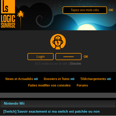
625 visiteurs sur le site |
S'incrire
News et Actualités
wii
Dossiers et Tutos
wii
Téléchargements
wii
Faites modifier vos consoles
Forums
Nintendo Wii
[Switch] Savoir exactement si ma switch est patchée ou non