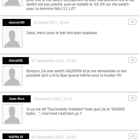
switch est pas patché, puis-je installé le SX OX sur ma switch
avec la dernière MAJ 12.1.0?
damien90
15 juillet 2021, 20:04
Salut, merci pour le tuto très bien expliqué .
Akira936
27 septembre 2021, 13:10
Bonjour, j'ai une switch Xkj20006 et je me demandais si ces
possible qu'il y et la faye quand même pour la hacker !!!!!
Jean-Bon
19 octobre 2021, 16:43
Si ça me dit "Succesfully installed" mais que j'ai le "0x0000
bytes...", c'est mort c'est bien ça ?
NAPALM
15 décembre 2021, 12:09