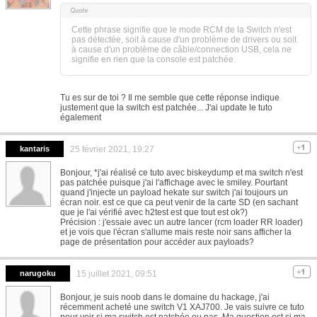
Cette phrase signifie que le mode RCM de la Switch n'est
pas détectée, soit à cause d'un problème de drivers ou soit
à cause d'un problème de câble/connection USB, cela ne
signifie en rien que la console est patchée.
Tu es sur de toi ? Il me semble que cette réponse indique
justement que la switch est patchée... J'ai update le tuto
également
kantaris
25 février 2021, 19:27
Bonjour, *j'ai réalisé ce tuto avec biskeydump et ma switch n'est
pas patchée puisque j'ai l'affichage avec le smiley. Pourtant
quand j'injecte un payload hekate sur switch j'ai toujours un
écran noir. est ce que ca peut venir de la carte SD (en sachant
que je l'ai vérifié avec h2test est que tout est ok?)
Précision : j'essaie avec un autre lancer (rcm loader RR loader)
et je vois que l'écran s'allume mais reste noir sans afficher la
page de présentation pour accéder aux payloads?
narugoku
15 juillet 2021, 09:51
Bonjour, je suis noob dans le domaine du hackage, j'ai
récemment acheté une switch V1 XAJ700. Je vais suivre ce tuto
pour voir si ma switch est patchée ou pas. Ma question est si ma