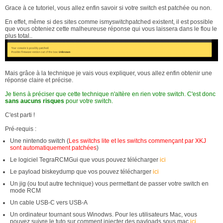
Grace à ce tutoriel, vous allez enfin savoir si votre switch est patchée ou non.
En effet, même si des sites comme ismyswitchpatched existent, il est possible
que vous obteniez cette malheureuse réponse qui vous laissera dans le flou le
plus total..
Mais grâce à la technique je vais vous expliquer, vous allez enfin obtenir une
réponse claire et précise.
Je tiens à préciser que cette technique n'altère en rien votre switch. C'est donc
sans aucuns risques
pour votre switch.
C'est parti !
Pré-requis :
Une nintendo switch (
Les switchs lite et les switchs commençant par XKJ
sont automatiquement patchées
)
Le logiciel TegraRCMGui que vous pouvez télécharger
ici
Le payload biskeydump que vos pouvez télécharger
ici
Un jig (ou tout autre technique) vous permettant de passer votre switch en
mode RCM
Un cable USB-C vers USB-A
Un ordinateur tournant sous Winodws. Pour les utilisateurs Mac, vous
pouvez suivre le tuto sur comment injecter des payloads sous mac
ici