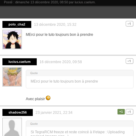
Posté : dimanche 13 décembre 2020, 08:50 par
lucius.caelum
.
polo_cha2
13 décembre 2020, 15:32
MErci pour le tuto toujours bon à prendre
lucius.caelum
16 décembre 2020, 09:58
MErci pour le tuto toujours bon à prendre
Avec plaisir
+1
shadow256
23 janvier 2021, 22:34
Si TegraRCM freeze et reste coincé à ll'etape : Uploading