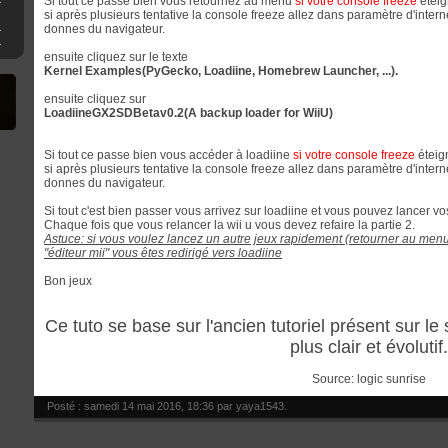
Si tout ce passe bien vous retournez au menu
si votre console freeze
éteig
si après plusieurs tentative la console freeze allez dans paramètre d'intern
iU sous Cemu
donnes du navigateur.
sur Switch
ensuite cliquez sur le texte
Kernel Examples(PyGecko, Loadiine, Homebrew Launcher, ...).
ensuite cliquez sur
LoadiineGX2SDBetav0.2(A backup loader for WiiU)
Si tout ce passe bien vous accéder à loadiine
si votre
console freeze
éteig
si après plusieurs tentative la console freeze allez dans paramètre d'intern
donnes du navigateur.
Si tout c'est bien passer vous arrivez sur loadiine et vous pouvez lancer v
Chaque fois que vous relancer la wii u vous devez refaire la partie 2.
Astuce: si vous voulez lancez un autre jeux rapidement (retourner au menu s
"éditeur mii" vous êtes redirigé vers loadiine
Bon jeux
Ce tuto se base sur l'ancien tutoriel présent sur le
plus clair et évolutif.
Source: logic sunrise
Posté : samedi 14 mai 2016, 18:36 par
yaya1543
.