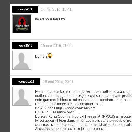
crash251
14 mai 2016, 18:41
merci pour ton tuto
yaya1543
15 mai 2016, 11:02
De rien
vanessa25
15 mai 2016, 20:11
Bonjour j ai hacké moi meme la wii u sans difficulté avec le 
matière.J ai chargé quelques jeux qui se lancent sans problè
noté que ces fichiers n ont pas la meme construction que ceu
Un jeu qui se lance a cette construction la:
New Super Luigi U/code/content/meta
Un jeu qui se lance pas:
Donkey Kong Country Tropical Freeze [ARKP01](j ai rajouté l
le jeu apparait bien dans l interface mais sans jaquette et ne
c'est pas évident car quand on lance un chargement on sait pa
Si quelqu un peut m éclairer je l en remercie.