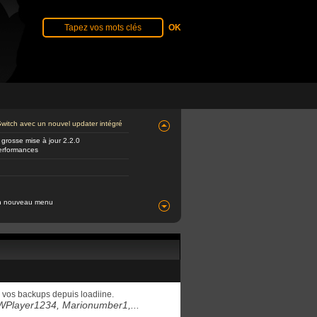
 Switch avec un nouvel updater intégré
 grosse mise à jour 2.2.0
performances
 un nouveau menu
 à vos backups depuis loadiine.
Player1234, Marionumber1,...