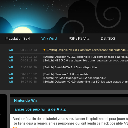
Playstation 3 / 4
Wii / Wii U
PSP / PS Vita
DS / 3DS
WII
08-08 15:13
[Switch] Dolphin-nx 1.0.1 améliore l'expérience sur Nintendo
WII
04-08 18:43
[Switch] Dekopon v2.2.1 disponible : un correctif rapide après la
WII
04-08 18:30
[Switch] NSZ 5.0.0 est disponible : une renaissance avec des 
WII
31-07 08:29
[Switch] SwitchNOW 1.1.5 est disponible
WII
30-07 13:52
[Switch] Cemu-nx 1.1.0 disponible
WII
30-07 10:26
[Switch] NX-Mod-Manager v3.3.2 est disponible
WII
30-07 09:38
[Switch] Dekopon v2.0.0 disponible : la 3D, les save states et
Nintendo Wii
lancer vos jeux wii u de A a Z
Bonjour à la fin de ce tutoriel vous serez lancer l'exploit kernel pour jouer
NW
Je tiens déjà à remercier les personnes qui ont rendu ce hack possible