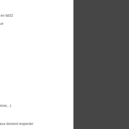
 en fat32
que
nrar,...)
 jeux doivent respecter