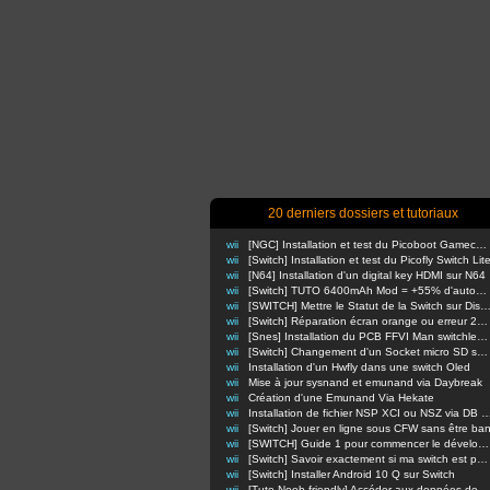
20 derniers dossiers et tutoriaux
wii
[NGC] Installation et test du Picoboot Gamecube
wii
[Switch] Installation et test du Picofly Switch Lit
wii
[N64] Installation d'un digital key HDMI sur N64
wii
[Switch] TUTO 6400mAh Mod = +55% d'autonomie en nomade !
wii
[SWITCH] Mettre le Statut de la Switch sur Di
wii
[Switch] Réparation écran orange ou erreur 2110-3127
wii
[Snes] Installation du PCB FFVI Man switchless 50/60hz dezonnage
wii
[Switch] Changement d'un Socket micro SD sur switch classique
wii
Installation d'un Hwfly dans une switch Oled
wii
Mise à jour sysnand et emunand via Daybreak
wii
Création d'une Emunand Via Hekate
wii
Installation de fichier NSP XCI ou NSZ via D
wii
[Switch] Jouer en ligne sous CFW sans être ba
wii
[SWITCH] Guide 1 pour commencer le développement d'homebrews
wii
[Switch] Savoir exactement si ma switch est patchée ou non
wii
[Switch] Installer Android 10 Q sur Switch
wii
[Tuto Noob-friendly] Accéder aux données de sa Switch sans retirer la carte m