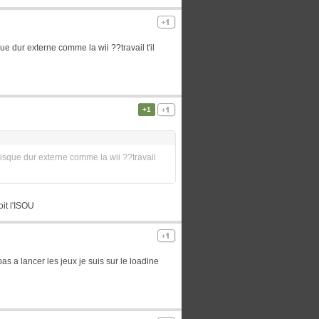
ue dur externe comme la wii ??travail t'il
+1
 disque dur externe comme la wii ??travail
oit l'ISOU
as a lancer les jeux je suis sur le loadine