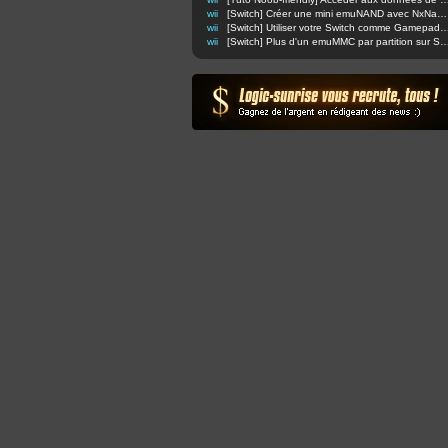
wii
[Switch] Créer une mini emuNAND avec NxNandManager (compatible AMS et SX OS)
wii
[Switch] Utiliser votre Switch comme Gamepad Wi
wii
[Switch] Plus d'un emuMMC par partition 