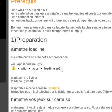
Prerequis
-une wiiU en 5.5.0 ou 5.5.1
-une carte sd de plusieurs giga(afin d'y mettre loadiine et ces jeux) formaté
-une connection internet
-un ou des backups de jeux wii u(que vous avez dumper depuis votre dis
Bonjour nous allons voir dans ce tutoriel la méthode la plus simple afin de
lancer les jeux que vous avez recuperer(via dump...).
1)Preparation
a)mettre loadiine
sur votre carte sd créé cette arborescence
wiiu/apps/loadiine_gx2/
et placer y le fichier
loadiine_gx2.elf
disponible à cette adresse :
loadiine
(n'oubliez pas il faut telecharger le fichier en .zip puis l'extraire avec 7zip,wi
b)mettre vos jeux sur carte sd
maintenant il vaut reste à mettre vos jeux sur votre carte sd. Pour cela vos
une syntaxe particulière.