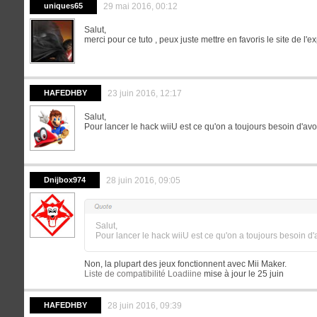
uniques65
29 mai 2016, 00:12
Salut,
merci pour ce tuto , peux juste mettre en favoris le site de l'ex
HAFEDHBY
23 juin 2016, 12:17
Salut,
Pour lancer le hack wiiU est ce qu'on a toujours besoin d'avo
Dnijbox974
28 juin 2016, 09:05
Salut,
Pour lancer le hack wiiU est ce qu'on a toujours besoin d'
Non, la plupart des jeux fonctionnent avec Mii Maker.
Liste de compatibilité Loadiine
mise à jour le 25 juin
HAFEDHBY
28 juin 2016, 09:39