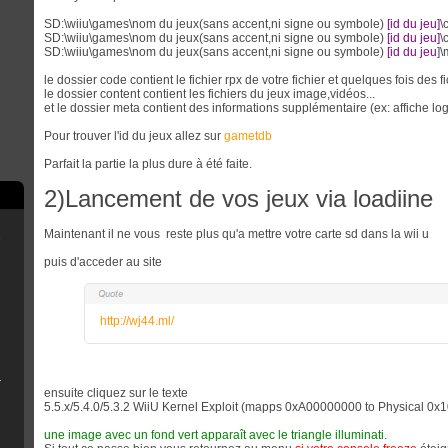
SD:\wiiu\games\nom du jeux(sans accent,ni signe ou symbole)
[id du jeu]
\
SD:\wiiu\games\nom du jeux(sans accent,ni signe ou symbole)
[id du jeu]
\
SD:\wiiu\games\nom du jeux(sans accent,ni signe ou symbole)
[id du jeu
]\
le dossier code contient le fichier rpx de votre fichier et quelques fois des f
le dossier content contient les fichiers du jeux image,vidéos...
et le dossier meta contient des informations supplémentaire (ex: affiche log
Pour trouver l'id du jeux allez sur
gametdb
Parfait la partie la plus dure à été faite.
2)Lancement de vos jeux via loadiine
Maintenant il ne vous reste plus qu'a mettre votre carte sd dans la wii u
e
puis d'acceder au site
scord
http://wj44.ml/
B Installer
n
ensuite cliquez sur le texte
5.5.x/5.4.0/5.3.2 WiiU Kernel Exploit (mapps 0xA00000000 to Physical 0
une image avec un fond vert apparaît avec le triangle illuminati.
émoire de la console