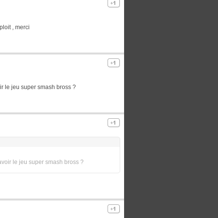
ploit , merci
ir le jeu super smash bross ?
avoir le jeu super smash bross ?