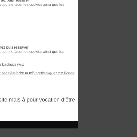
nez puis ressayer
et puis effacer les cookies ainsi que les
nez puis ressayer
et puis effacer les cookies ainsi que les
os backups wiiU
ans éteindre la wii u puis cliquer sur l'icone
 site mais à pour vocation d’être