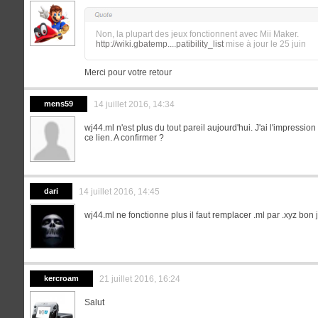
Non, la plupart des jeux fonctionnent avec Mii Maker.
http://wiki.gbatemp....patibility_list
mise à jour le 25 juin
Merci pour votre retour
mens59
14 juillet 2016, 14:34
wj44.ml n'est plus du tout pareil aujourd'hui. J'ai l'impression
ce lien. A confirmer ?
dari
14 juillet 2016, 14:45
wj44.ml ne fonctionne plus il faut remplacer .ml par .xyz bon 
kercroam
21 juillet 2016, 16:24
Salut