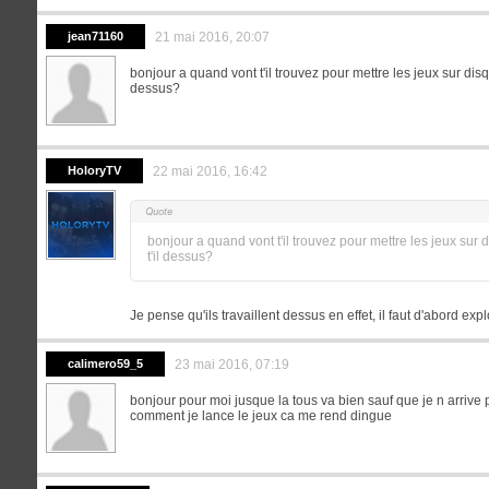
jean71160
21 mai 2016, 20:07
bonjour a quand vont t'il trouvez pour mettre les jeux sur disq
dessus?
HoloryTV
22 mai 2016, 16:42
bonjour a quand vont t'il trouvez pour mettre les jeux sur
t'il dessus?
Je pense qu'ils travaillent dessus en effet, il faut d'abord expl
calimero59_5
23 mai 2016, 07:19
bonjour pour moi jusque la tous va bien sauf que je n arrive p
comment je lance le jeux ca me rend dingue