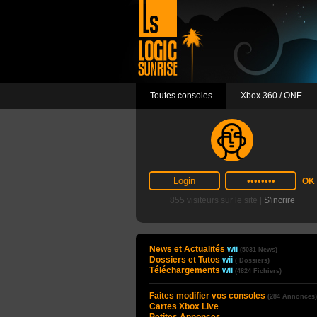
Toutes consoles
Xbox 360 / ONE
855 visiteurs sur le site |
S'incrire
News et Actualités
wii
(5031 News)
Dossiers et Tutos
wii
( Dossiers)
Téléchargements
wii
(4824 Fichiers)
Faites modifier vos consoles
(284 Annonces)
Cartes Xbox Live