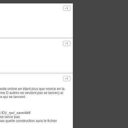
mode online en étant plus que novice en la
me.D autres ne veulent pas se lancer.j ai
x qui se lancent.
 ID)/_rpx/_save/dktf
 se lance pas.
s quelle construction aura le fichier.