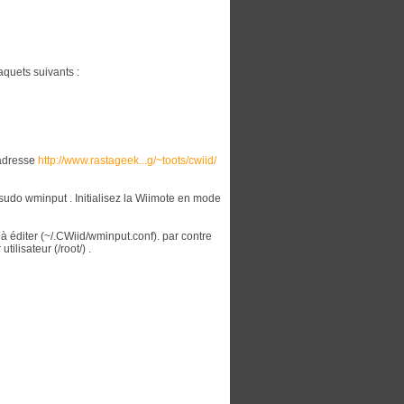
aquets suivants :
l’adresse
http://www.rastageek...g/~toots/cwiid/
 sudo wminput . Initialisez la Wiimote en mode
 à éditer (~/.CWiid/wminput.conf). par contre
ilisateur (/root/) .