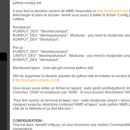
python-numpy-ext
Il vous faut la dernière version de WMD disponible ici
http://forthewiin.org/
D
télécharger et dans le dossier -/wmd/ vous aurez à éditer le fichier ‘Config.p
l’affaire.
Remplacez
#'UINPUT_DEV': "/dev/misc/uinput",
#UINPUT_DEV: "/dev/input/uinput", ##ubuntu - you need to modprobe uinpu
#UINPUT_DEV: "/dev/uinput",
Par ça :
#'UINPUT_DEV': "/dev/misc/uinput",
'UINPUT_DEV': "/dev/input/uinput", ##ubuntu - you need to modprobe uinpu
#UINPUT_DEV: "/dev/uinput",
Maintenant tapez : sudo apt-get remove python-xlib
e
Afin de supprimer la librairie actuelle de python-xlib et installer la versi
(
http://packages.ubuntu.com/
).
scord
Vous devez aussi éditer un fichier en tapant : sudo gedit /usr/lib/python2.4
Cherchez "2048" et remplacez par "4096". Si vous trouvez directement "4096
Pour finir ouvrez un terminal et tapez ceci : sudo modprobe uinput > lancez
naviguez jusqu'au répertoire contenant WMD et tapez ‘sudo python WMD.p
côté de la Wiimote et ça doit être bon !
B Installer
n
CONFIGURATION :
Tout est dans -/wmd/Config.py, où vous trouverez une section CommandMap 
convenance.
émoire de la console