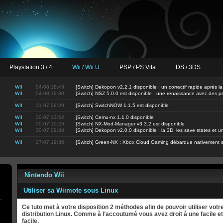
Playstation 3 / 4
Wii / Wii U
PSP / PS Vita
DS / 3DS
WII
04-08 18:43
[Switch] Dekopon v2.2.1 disponible : un correctif rapide après la
WII
04-08 18:30
[Switch] NSZ 5.0.0 est disponible : une renaissance avec des 
WII
31-07 08:29
[Switch] SwitchNOW 1.1.5 est disponible
WII
30-07 13:52
[Switch] Cemu-nx 1.1.0 disponible
WII
30-07 10:26
[Switch] NX-Mod-Manager v3.3.2 est disponible
WII
30-07 09:38
[Switch] Dekopon v2.0.0 disponible : la 3D, les save states et
WII
27-07 19:36
[Switch] Green-NX : Xbox Cloud Gaming débarque nativement s
Nintendo Wii
Utiliser sa Wiimote sous Linux
Ce tuto met à votre disposition 2 méthodes afin de pouvoir utiliser vot
distribution Linux. Comme à l’accoutumé vous avez droit à une facile 
facile.