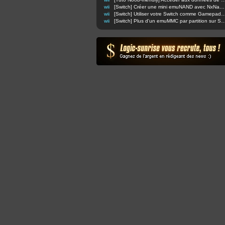
wii
[Switch] Créer une mini emuNAND avec NxNandManager (compatible AMS et SX OS)
wii
[Switch] Utiliser votre Switch comme Gamepad Wi
wii
[Switch] Plus d'un emuMMC par partition 