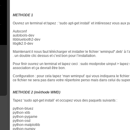
METHODE 1
Ouvrez un terminal et tapez : ‘sudo apt-get install’ et intéressez vous aux p
Autoconf
autotools-dev
libbluetooth2-dev
libgtk2.0-dev
Maintenant il nous faut télécharger et installer le fichier ‘wminput*.deb’ à 
. un double clic dessus et c’est bon pour l’installation.
Pour finir ouvrez un terminal et tapez ceci : sudo modprobe uinput > tapez
association et ça devrait être bon.
Configuration : pour cela tapez ‘man wminput’ qui vous indiquera le fichier
ce fichier ne sera pas dans votre répertoire perso mais dans celui du super ut
METHODE 2 (méthode WMD)
Tapez ‘sudo apt-get install’ et occupez vous des paquets suivants :
python-bluez
python-xlib
python-pygame
python-osd
python-matplotlib
python-numpy