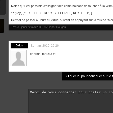
Notez qu'il est possible d'assigner des combinaisons de touches à la Wiim
iU sous Cemu
sur Switch
'-': ['key', [ 'KEY_LEFTCTRL', 'KEY_LEFTALT', 'KEY_LEFT' ] ]
Permet de passer au bureau virtuel suivant en appuyant sur la touche "Moi
Posté : jeudi 22 mai 2008, 15:52 par
Dougou
.
Dakin
31 mars 2010, 22:26
enorme, merci a toi
Cliquer ici pour continuer sur le