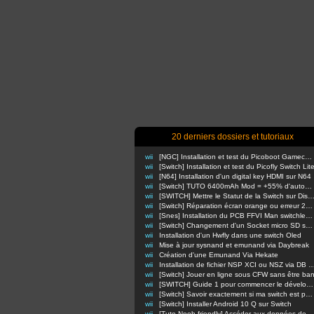
20 derniers dossiers et tutoriaux
wii
[NGC] Installation et test du Picoboot Gamecube
wii
[Switch] Installation et test du Picofly Switch Lit
wii
[N64] Installation d'un digital key HDMI sur N64
wii
[Switch] TUTO 6400mAh Mod = +55% d'autonomie en nomade !
wii
[SWITCH] Mettre le Statut de la Switch sur Di
wii
[Switch] Réparation écran orange ou erreur 2110-3127
wii
[Snes] Installation du PCB FFVI Man switchless 50/60hz dezonnage
wii
[Switch] Changement d'un Socket micro SD sur switch classique
wii
Installation d'un Hwfly dans une switch Oled
wii
Mise à jour sysnand et emunand via Daybreak
wii
Création d'une Emunand Via Hekate
wii
Installation de fichier NSP XCI ou NSZ via D
wii
[Switch] Jouer en ligne sous CFW sans être ba
wii
[SWITCH] Guide 1 pour commencer le développement d'homebrews
wii
[Switch] Savoir exactement si ma switch est patchée ou non
wii
[Switch] Installer Android 10 Q sur Switch
wii
[Tuto Noob-friendly] Accéder aux données de sa Switch sans retirer la carte m