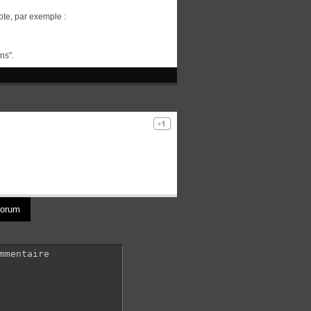
ote, par exemple :
ns".
 forum