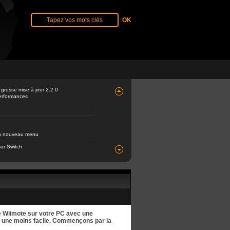
 grosse mise à jour 2.2.0
performances
 un nouveau menu
ur Switch
re Wiimote sur votre PC avec une
et une moins facile. Commençons par la