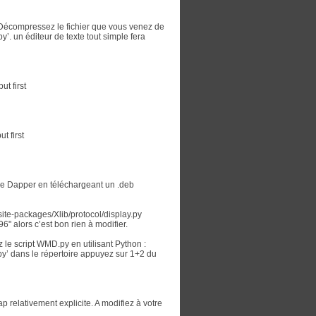
écompressez le fichier que vous venez de
y’. un éditeur de texte tout simple fera
t first
t first
on de Dapper en téléchargeant un .deb
/site-packages/Xlib/protocol/display.py
" alors c’est bon rien à modifier.
 le script WMD.py en utilisant Python :
y’ dans le répertoire appuyez sur 1+2 du
relativement explicite. A modifiez à votre