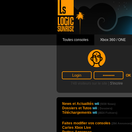
Toutes consoles
Xbox 360 / ONE
748 visiteurs sur le site |
S'incrire
News et Actualités
wii
(5030 News)
Dossiers et Tutos
wii
( Dossiers)
Téléchargements
wii
(4824 Fichiers)
Faites modifier vos consoles
(284 Annonces)
Cartes Xbox Live