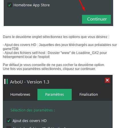
Dans le deuxième onglet sélectionnez les options que vous désirez :
- Ajout des covers HD : Jaquettes des jeux téléchargés aux préalables sur
gameTDB
- Ajout des fichiers self-host : Dossier "www" de Loadiine_GX2 pour
hébergement local de l'exploit
Par défaut je vous conseille de ne pas cocher la deuxième option.
Une fois vos paramètres sélectionnés, cliquez sur continuer.