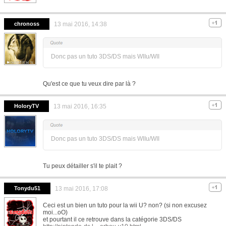
chronoss
13 mai 2016, 14:38
Donc pas un tuto 3DS/DS mais WIIu/WII
Qu'est ce que tu veux dire par là ?
HoloryTV
13 mai 2016, 16:35
Donc pas un tuto 3DS/DS mais WIIu/WII
Tu peux détailler s'il te plait ?
Tonydu51
13 mai 2016, 17:08
Ceci est un bien un tuto pour la wii U? non? (si non excusez
moi...oO)
et pourtant il ce retrouve dans la catégorie 3DS/DS