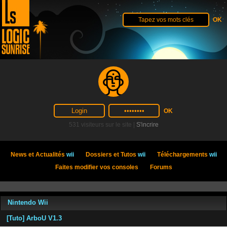
531 visiteurs sur le site |
S'incrire
News et Actualités
wii
Dossiers et Tutos
wii
Téléchargements
wii
Faites modifier vos consoles
Forums
Nintendo Wii
[Tuto] ArboU V1.3