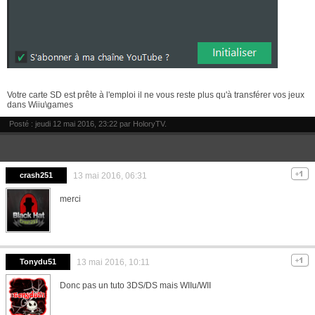
Votre carte SD est prête à l'emploi il ne vous reste plus qu'à transférer vos jeux
dans Wiiu\games
Posté : jeudi 12 mai 2016, 23:22 par
HoloryTV
.
crash251
13 mai 2016, 06:31
merci
Tonydu51
13 mai 2016, 10:11
Donc pas un tuto 3DS/DS mais WIIu/WII