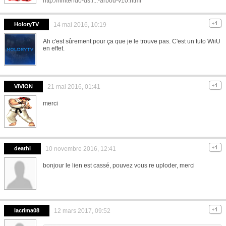
http://nintendo-ds.l...-arbou-v10.html
HoloryTV
14 mai 2016, 10:19
Ah c'est sûrement pour ça que je le trouve pas. C'est un tuto WiiU
en effet.
VIVION
21 mai 2016, 01:41
merci
deathi
10 novembre 2016, 12:41
bonjour le lien est cassé, pouvez vous re uploder, merci
lacrima08
12 mars 2017, 09:52