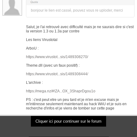
bonjour le lien est cassé, pouvez vous re uploder, merci
Salut, je l'ai retrouvé avec difficulté mais je ne saurais dire si c'est
la version 1.3 ou 1.3a par contre
Les liens Virustotal
ArboU :
https://www.virustot...sis/1489308270/
Theme.dll (avec un faux positif) :
https://www.virustot...sis/1489308444/
L'archive :
https://mega.nz/#!ZA...OX_3ShaprDgou1o
PS : c'est peut etre un peu tard et je m'en excuse mais je
m'intéresse seulement maintenant au hack WiiU et je suis en
recherche d'infos et je viens de tomber sur cette page
Cliquer ici pour continuer sur le forum