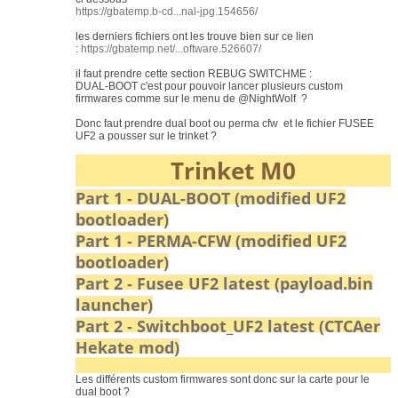
https://gbatemp.b-cd...nal-jpg.154656/
les derniers fichiers ont les trouve bien sur ce lien
:
https://gbatemp.net/...oftware.526607/
il faut prendre cette section REBUG SWITCHME :
DUAL-BOOT c'est pour pouvoir lancer plusieurs custom
firmwares comme sur le menu de @NightWolf ?
Donc faut prendre dual boot ou perma cfw et le fichier FUSEE
UF2 a pousser sur le trinket ?
Trinket M0
Part 1 - DUAL-BOOT (modified UF2
bootloader)
Part 1 - PERMA-CFW (modified UF2
bootloader)
Part 2 - Fusee UF2 latest (payload.bin
launcher)
Part 2 - Switchboot_UF2 latest (CTCAer
Hekate mod)
Les différents custom firmwares sont donc sur la carte pour le
dual boot ?