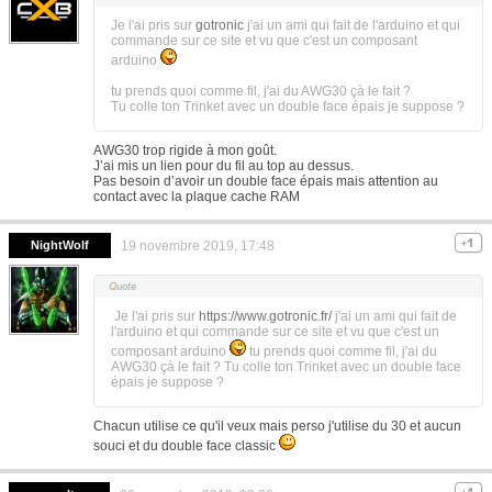
Je l'ai pris sur
gotronic
j'ai un ami qui fait de l'arduino et qui
commande sur ce site et vu que c'est un composant
arduino
tu prends quoi comme fil, j'ai du AWG30 çà le fait ?
Tu colle ton Trinket avec un double face épais je suppose ?
AWG30 trop rigide à mon goût.
J’ai mis un lien pour du fil au top au dessus.
Pas besoin d’avoir un double face épais mais attention au
contact avec la plaque cache RAM
NightWolf
19 novembre 2019, 17:48
Je l'ai pris sur
https://www.gotronic.fr/
j'ai un ami qui fait de
l'arduino et qui commande sur ce site et vu que c'est un
composant arduino
tu prends quoi comme fil, j'ai du
AWG30 çà le fait ? Tu colle ton Trinket avec un double face
épais je suppose ?
Chacun utilise ce qu'il veux mais perso j'utilise du 30 et aucun
souci et du double face classic