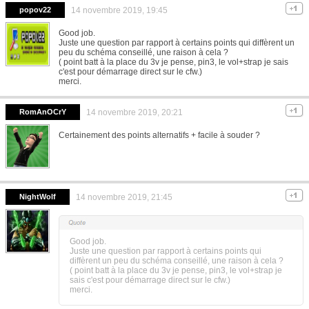
popov22
14 novembre 2019, 19:45
Good job.
Juste une question par rapport à certains points qui diffèrent un
peu du schéma conseillé, une raison à cela ?
( point batt à la place du 3v je pense, pin3, le vol+strap je sais
c'est pour démarrage direct sur le cfw.)
merci.
RomAnOCrY
14 novembre 2019, 20:21
Certainement des points alternatifs + facile à souder ?
NightWolf
14 novembre 2019, 21:45
Good job.
Juste une question par rapport à certains points qui
diffèrent un peu du schéma conseillé, une raison à cela ?
( point batt à la place du 3v je pense, pin3, le vol+strap je
sais c'est pour démarrage direct sur le cfw.)
merci.