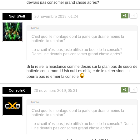
devrais pas consomer grand chose après?
+1
NightWolf
20 novembre 2019, 01:24
C'est quoi le montage dont tu parle qui draine moins la
batterie, ta un plan?
Le circuit n'est pas juste utilisé au boot de la console?
Donc il ne devrais pas consomer grand chose après?
Si tu retire la résistance comme décris sur la plan pas de souci de
batterie concernant l Usb oui t es obliger de le retirer sinon tu
pourra pas refermer la console
+2
ConsoleX
20 novembre 2019, 05:31
C'est quoi le montage dont tu parle qui draine moins la
batterie, ta un plan?
Le circuit n'est pas juste utilisé au boot de la console? Donc
il ne devrais pas consomer grand chose après?