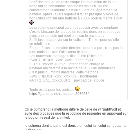
Le résistance qu’on retire coupe l’alimentation de la led
donc oui ça consomme pas moins mais l’IC lui est
constamment alimenté c’est lui qui draine légèrement là
batterie. Après j’avais regardé il fallait presque 5 mois de
non utilisation sur une batterie à 100% pour la mettre à plat
Le problème principal qu’on peut avoir avec ce montage
c’est le blocage de la puce en routine donc on se retrouve
avec une console qui boot plus sur le payload :/
Suffit juste d’appuyer sur le switch du Trinket pour qu’elle
se réinitialise.
Encore 2 cas la semaine dernière pour ma part, c’est pas la
mort mais faut que l’utilisateur le sache.
Les nouveaux montage utilise 2 .bin (2 fichiers
"SWITCHBOOT_xxxx_xxxx.uf2" et "PART
2_1.51_xxxxxx.UF2") qui prennent en charge le
payload.bin détecté à la racine de la SD au démarrage.
C'est plus ou moins universel cette méthode.
SWITCHBOOT_xxxx_xxxx.uf2 = bootloader
PART 2_1.51_xxxxxx.UF2 = payload de la puce
Toute est là pour les puristes
https://gbatemp.net/...support.508068/
Ok je comprend la méthode diffère de celle de @NightWolf et
evite des blocages que tu est obligé de résoudre en appuyant sur
le bouton resest de la trinket.
le schéma dont tu parle est donc bien celui la , celui sur gbatemp
ci dessous