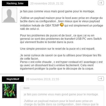
Hacking Joke
20 novembre 2019, 21:32
je fais pas comme vous mais good game pour le montage.
J'utilise un payload maison pour le boot avec prise en charge du
tactile dans sa configuration , bien mieux que le vieux payload
imitation hekate de GBA TEMP
qui est simplement un portage
raté de celui ci.
Pour les problemes de puces et de boot , ce que j ai vu en
general ce sont des problemes de transfert USB PC vers Switch
qui viennent foutre le bordel dans la puce.
Une simple pression sur le reset de la puce et c est reparti.
Je serai curieux de savoir ce que tu utilises pour bloquer tes fils
de cette facon.
Perso c est colle chaude , c est hyper costaud et l avantage c est
qu avec un dissolvant tout s enlève facilement. Cela vient
également protéger la partie que le découpe de la coque.
NightWolf
20 novembre 2019, 21:55
je fais pas comme vous mais good game pour le montage.
J'utilise un payload maison pour le boot avec prise en
charge du tactile dans sa configuration , bien mieux que le