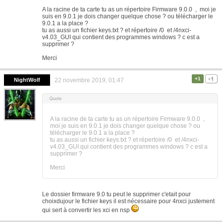
A la racine de ta carte tu as un répertoire Firmware 9.0.0 , moi je
suis en 9.0.1 je dois changer quelque chose ? ou télécharger le
9.0.1 a la place ?
tu as aussi un fichier keys.txt ? et répertoire /0 et /4nxci-
v4.03_GUI qui contient des programmes windows ? c est a
supprimer ?
Merci
+1
NightWolf
22 novembre 2019, 01:47
A la racine de ta carte tu as un répertoire Firmware 9.0.0 ,
moi je suis en 9.0.1 je dois changer quelque chose ? ou
télécharger le 9.0.1 a la place ?
tu as aussi un fichier keys.txt ? et répertoire /0 et /4nxci-
v4.03_GUI qui contient des programmes windows ? c est a
supprimer ?
Merci
Le dossier firmware 9.0 tu peut le supprimer c'etait pour
choixdujour le fichier keys il est nécessaire pour 4nxci justement
qui sert à convertir les xci en nsp