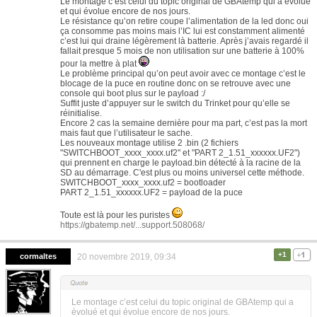
Le montage c’est celui du topic original de GBAtemp qui a évolué
et qui évolue encore de nos jours.
Le résistance qu’on retire coupe l’alimentation de la led donc oui
ça consomme pas moins mais l’IC lui est constamment alimenté
c’est lui qui draine légèrement là batterie. Après j’avais regardé il
fallait presque 5 mois de non utilisation sur une batterie à 100%
pour la mettre à plat
Le problème principal qu’on peut avoir avec ce montage c’est le
blocage de la puce en routine donc on se retrouve avec une
console qui boot plus sur le payload :/
Suffit juste d’appuyer sur le switch du Trinket pour qu’elle se
réinitialise.
Encore 2 cas la semaine dernière pour ma part, c’est pas la mort
mais faut que l’utilisateur le sache.
Les nouveaux montage utilise 2 .bin (2 fichiers
"SWITCHBOOT_xxxx_xxxx.uf2" et "PART 2_1.51_xxxxxx.UF2")
qui prennent en charge le payload.bin détecté à la racine de la
SD au démarrage. C'est plus ou moins universel cette méthode.
SWITCHBOOT_xxxx_xxxx.uf2 = bootloader
PART 2_1.51_xxxxxx.UF2 = payload de la puce
Toute est là pour les puristes
https://gbatemp.net/...support.508068/
+1
cormaltes
20 novembre 2019, 09:34
Le montage c’est celui du topic original de GBAtemp qui a
évolué et qui évolue encore de nos jours.