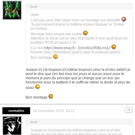
Hello
C'est pas pour être vilain mais ce montage est obsolète
5v permanent draine la batterie et peut bloquer le Trinker
en routine.
Montage bien propre par contre
Attention le kynar est un peu trop rigide à mon gout pour les
pastilles RCM et inpout 3.3v
Ca c'est
https://www.ebay.fr/...Emcl4by3fSBLmsQ
Flasher avec SwitchBoot (part1) puis le payload (part2).
Bon montage
Jusque ici j'ai toujours et j'utilise toujours celui la et des switch je
peut te dire que j'en fais tous les jours et aucun souci pour le
moment je pars du principe que je change pas un truc qui
fonctionne pour la batterie il te suffit de retirer la diode et plus de
souci
Bon montage
cormaltes
18 novembre 2019, 10:11
Jusque ici j'ai toujours et j'utilise toujours celui la et des
switch je peut te dire que j'en fais tous les jours et aucun