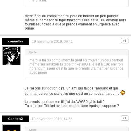
merci a toi.
merci à toi du compliment tu peut en trouver un peu partout
même sur amazon tu tape trinket mO elle est à 18€ environ hors
fournisseur c'est la que je prends vraiment en urgence avec
prime
cormaltes
19 novembre 2019, 09:41
merci à toi du compliment tu peut en trouver un peu partout
même sur amazon tu tape trinket mO elle est à 18€ environ
hors fournisseur c'est la que je prends vraiment en urgence
avec prime
Je l'ai pris sur
gotronic
j'ai un ami qui fait de l'arduino et qui
commande sur ce site et vu que c'est un composant arduino
tu prends quoi comme fil, j'ai du AWG30 çà le fait ?
Tu colle ton Trinket avec un double face épais je suppose ?
ConsoleX
19 novembre 2019, 14:56