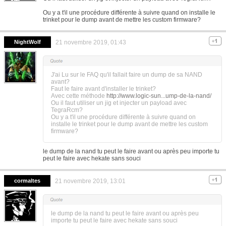
Ou y a t'il une procédure différente à suivre quand on installe le
trinket pour le dump avant de mettre les custom firmware?
NightWolf
21 novembre 2019, 01:43
J'ai Lu sur le FAQ qu'il fallait faire un dump de sa NAND
avant?
Faut le faire avant d'installer le trinket?
Avec cette méthode
http://www.logic-sun...ump-de-la-nand/
Ou il faut utiliser un jig et injecter un payload avec
TegraRcm?
Ou y a t'il une procédure différente à suivre quand on
installe le trinket pour le dump avant de mettre les custom
firmware?
le dump de la nand tu peut le faire avant ou après peu importe tu
peut le faire avec hekate sans souci
cormaltes
21 novembre 2019, 13:01
le dump de la nand tu peut le faire avant ou après peu
importe tu peut le faire avec hekate sans souci