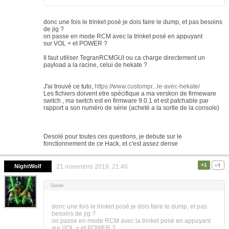
donc une fois le trinket posé je dois faire le dump, et pas besoins
de jig ?
on passe en mode RCM avec la trinket posé en appuyant
sur VOL + et POWER ?
Il faut utiliser TegranRCMGUI ou ca charge directement un
payload a la racine, celui de hekate ?
J'ai trouvé ce tuto,
https://www.custompr...le-avec-hekate/
Les fichiers doivent etre spécifique a ma verskon de firmeware
switch , ma switch est en firmware 9.0.1 et est patchable par
rapport a son numéro de série (acheté a la sortie de la console)
Desolé pour toutes ces questions, je debute sur le
fonctionnement de ce Hack, et c'est assez dense
+1
NightWolf
21 novembre 2019, 21:46
donc une fois le trinket posé je dois faire le dump, et pas
besoins de jig ?
on passe en mode RCM avec la trinket posé en appuyant
sur VOL + et POWER ?