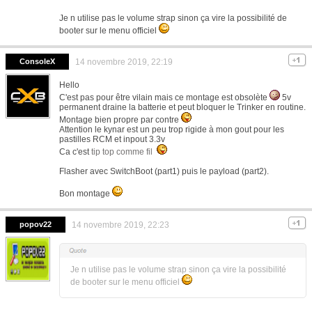
Je n utilise pas le volume strap sinon ça vire la possibilité de
booter sur le menu officiel
ConsoleX
14 novembre 2019, 22:19
Hello
C'est pas pour être vilain mais ce montage est obsolète
5v
permanent draine la batterie et peut bloquer le Trinker en routine.
Montage bien propre par contre
Attention le kynar est un peu trop rigide à mon gout pour les
pastilles RCM et inpout 3.3v
Ca c'est
tip top comme fil
Flasher avec SwitchBoot (part1) puis le payload (part2).
Bon montage
popov22
14 novembre 2019, 22:23
Je n utilise pas le volume strap sinon ça vire la possibilité
de booter sur le menu officiel