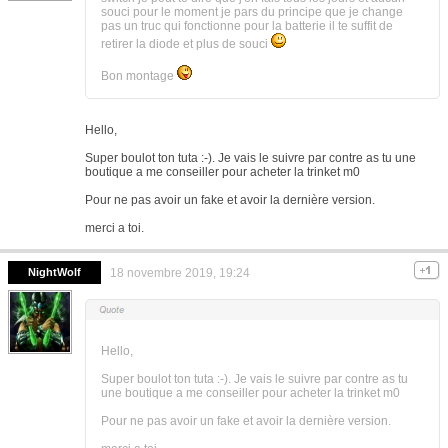
souci pour le moment je pars du principe que je change
pas un truc qui fonctionne pour la batterie il te suffit de
retirer la diode et plus de souci
Bon montage
Hello,
Super boulot ton tuta :-). Je vais le suivre par contre as tu une
boutique a me conseiller pour acheter la trinket m0
Pour ne pas avoir un fake et avoir la dernière version.
merci a toi.
NightWolf
18 novembre 2019, 19:24
Hello,
Super boulot ton tuta :-). Je vais le suivre par contre as tu
une boutique a me conseiller pour acheter la trinket m0
Pour ne pas avoir un fake et avoir la dernière version.