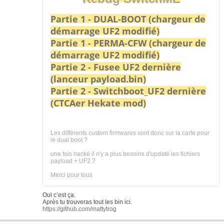
Partie 1 - DUAL-BOOT (chargeur de
démarrage UF2 modifié)
Partie 1 - PERMA-CFW (chargeur de
démarrage UF2 modifié)
Partie 2 - Fusee UF2 dernière
(lanceur payload.bin)
Partie 2 - Switchboot_UF2 dernière
(CTCAer Hekate mod)
Les différents custom firmwares sont donc sur la carte pour
le dual boot ?
une fois hacké il n'y a plus besoins d'updaté les fichiers
payload + UF2 ?
Merci pour tous
Oui c’est ça.
Après tu trouveras tout les bin ici.
https://github.com/mattytrog