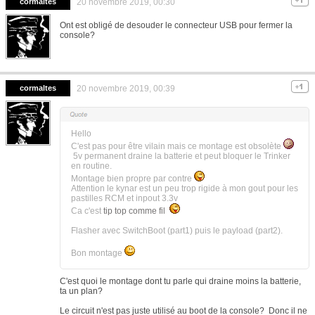
cormaltes
20 novembre 2019, 00:30
Ont est obligé de desouder le connecteur USB pour fermer la
console?
cormaltes
20 novembre 2019, 00:39
Hello
C'est pas pour être vilain mais ce montage est obsolète
5v permanent draine la batterie et peut bloquer le Trinker
en routine.
Montage bien propre par contre
Attention le kynar est un peu trop rigide à mon gout pour les
pastilles RCM et inpout 3.3v
Ca c'est
tip top comme fil
Flasher avec SwitchBoot (part1) puis le payload (part2).
Bon montage
C'est quoi le montage dont tu parle qui draine moins la batterie,
ta un plan?
Le circuit n'est pas juste utilisé au boot de la console? Donc il ne