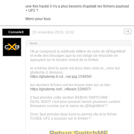
une fois hacké il n'y a plus besoins d'updaté les fichiers payload
+ UF2 ?
Merci pour tous
ConsoleX
20 novembre 2019, 10:02
Ok je comprend la méthode diffère de celle de @NightWolf
et evite des blocages que tu est obligé de résoudre en
appuyant sur le bouton resest de la trinket.
le schéma dont tu parle est donc bien celui la , celui sur
gbatemp ci dessous
https://gbatemp.b-cd...nal-jpg.154656/
les derniers fichiers ont les trouve bien sur ce lien :
https://gbatemp.net/...oftware.526607/
il faut prendre cette section REBUG SWITCHME :
DUAL-BOOT c'est pour pouvoir lancer plusieurs custom
firmwares comme sur le menu de @NightWolf ?
Donc faut prendre dual boot ou perma cfw et le fichier
FUSEE UF2 a pousser sur le trinket ?
Rebug SwitchME