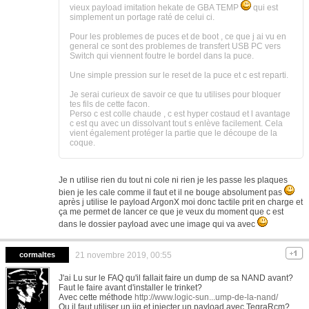
vieux payload imitation hekate de GBA TEMP
qui est
simplement un portage raté de celui ci.
Pour les problemes de puces et de boot , ce que j ai vu en
general ce sont des problemes de transfert USB PC vers
Switch qui viennent foutre le bordel dans la puce.
Une simple pression sur le reset de la puce et c est reparti.
Je serai curieux de savoir ce que tu utilises pour bloquer
tes fils de cette facon.
Perso c est colle chaude , c est hyper costaud et l avantage
c est qu avec un dissolvant tout s enlève facilement. Cela
vient également protéger la partie que le découpe de la
coque.
Je n utilise rien du tout ni cole ni rien je les passe les plaques
bien je les cale comme il faut et il ne bouge absolument pas
après j utilise le payload ArgonX moi donc tactile prit en charge et
ça me permet de lancer ce que je veux du moment que c est
dans le dossier payload avec une image qui va avec
cormaltes
21 novembre 2019, 00:55
J'ai Lu sur le FAQ qu'il fallait faire un dump de sa NAND avant?
Faut le faire avant d'installer le trinket?
Avec cette méthode
http://www.logic-sun...ump-de-la-nand/
Ou il faut utiliser un jig et injecter un payload avec TegraRcm?