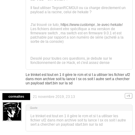
Il faut utiliser TegranRCMGUI ou ca charge directement un
payload a la racine, celui de hekate ?
J'ai trouvé ce tuto,
https://www.custompr...le-avec-hekate/
Les fichiers doivent etre spécifique a ma verskon de
firmeware switch , ma switch est en firmware 9.0.1 et est
patchable par rapport a son numéro de série (acheté a la
sortie de la console)
Desolé pour toutes ces questions, je debute sur le
fonctionnement de ce Hack, et c'est assez dense
Le trinket est tout en 1 il gère le rcm et si t a utiliser les fichier uf2
dans mon archive soit tu lance l sx os soit l autre sert a chercher
un payload start.bin sur la sd
cormaltes
21 novembre 2019, 23:13
Le trinket est tout en 1 il gère le rcm et si t a utiliser les
fichier uf2 dans mon archive soit tu lance l sx os soit l autre
sert a chercher un payload start.bin sur la sd