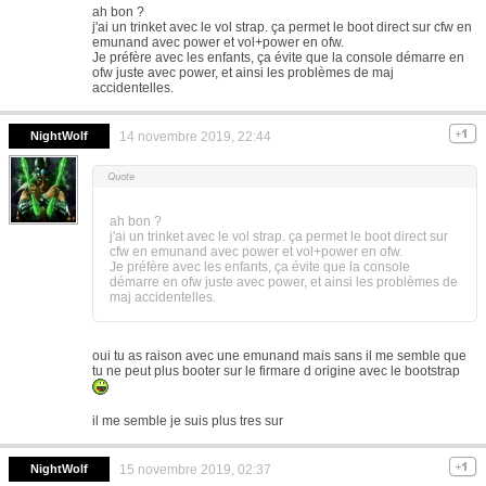
ah bon ?
j'ai un trinket avec le vol strap. ça permet le boot direct sur cfw en
emunand avec power et vol+power en ofw.
Je préfère avec les enfants, ça évite que la console démarre en
ofw juste avec power, et ainsi les problèmes de maj
accidentelles.
NightWolf
14 novembre 2019, 22:44
ah bon ?
j'ai un trinket avec le vol strap. ça permet le boot direct sur
cfw en emunand avec power et vol+power en ofw.
Je préfère avec les enfants, ça évite que la console
démarre en ofw juste avec power, et ainsi les problèmes de
maj accidentelles.
oui tu as raison avec une emunand mais sans il me semble que
tu ne peut plus booter sur le firmare d origine avec le bootstrap
il me semble je suis plus tres sur
NightWolf
15 novembre 2019, 02:37