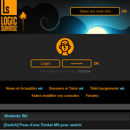
680 visiteurs sur le site |
S'incrire
News et Actualités
wii
Dossiers et Tutos
wii
Téléchargements
wii
Faites modifier vos consoles
Forums
Nintendo Wii
[Switch] Pose d'une Trinket M0 pour switch