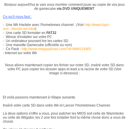
Bonjour aujourd'hui je vais vous montrer comment jouer au copie de vos jeux
de gamecube
via DVD UNIQUEMENT
.
Ce qu'il nous faut :
- Une Wii Hackée avec l'homebrews channel :
(Voir
http://www.logic-
sun...ntendo-wii.html
)
- Une carte SD formater en
FAT32
- Winrar d'installer sur votre PC
- Un ordinateur pouvant lire les cartes SD
- Une manette Gamecube (officielle ou non)
- Ce Pack :
http://www.megaupload.com/?d=8M4516WS
- Internet sur votre Wii
Nous allons maintenant copier les fichier sur notre SD, inséré votre SD dans
votre PC puis copier les dossier apps et wad a la racine de votre SD (Voir
image ci-dessous) :
Et voilà passons maintenant à l'étape suivante.
Inséré votre carte SD dans votre Wii et Lancer l'Homebrews Channel.
Là deux options s'offre a vous, pour patcher les MIOS soit celle de Waninkoko
ou celle de Wiigator, les 2 une fois installer font la même chose donc a vous de
choisir.