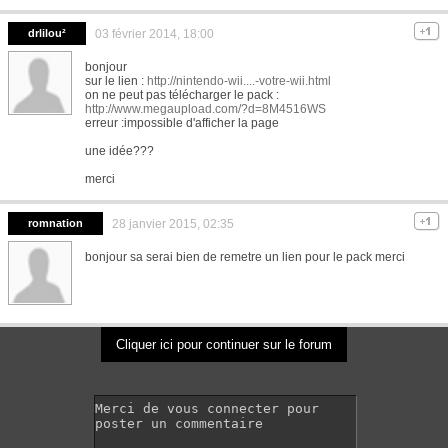
drlilou²
03 février 2014, 18:00
bonjour
sur le lien :
http://nintendo-wii....-votre-wii.html
on ne peut pas télécharger le pack :
http://www.megaupload.com/?d=8M4516WS
erreur :impossible d'afficher la page
une idée???
merci
romnation
28 janvier 2015, 02:35
bonjour sa serai bien de remetre un lien pour le pack merci
Cliquer ici pour continuer sur le forum