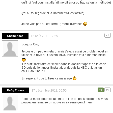
qu'il lui faut pour installer (il me dit error ou bad selon la méthode)
(j'ai aussi regardé si la l'internet Wii est activé)
Je ne vois pas ou est l'erreur, merci d'avance
Champitoad
16 août 2011, 17:55
Bonjour Oro,
Je poste un peu en retard, mais j'avais aussi ce problème, et en
utilisant la rev5 du Custom MIOS Installer, tout a marché nickel
Il te suffit d'extraire
ce fichier
dans le dossier "apps" de ta carte
SD puis de le lancer l'installateur depuis la HBC et tu as un
cMIOS tout neuf !
En espérant que tu lises ce message
+1
BaBy Thoms
17 décembre 2011, 06:50
Bonjour merci pour ce tuto mes le lien du pack etc dead si vous
pouvez en remaitre un nouveau sa serai gentil merci