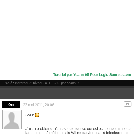
Tutoriel par Yoann-95 Pour Logic-Sunrise.com
Posté : mercredi 23 février 2011, 16:42 par
Yoann-95
.
Oro
23 mai 2011, 20:06
Salut
J'ai un problème : j'ai respecté tout ce qui est écrit, et peu importe
laquelle des 2 méthodes, la Wii ne parvient pas à télécharger ce