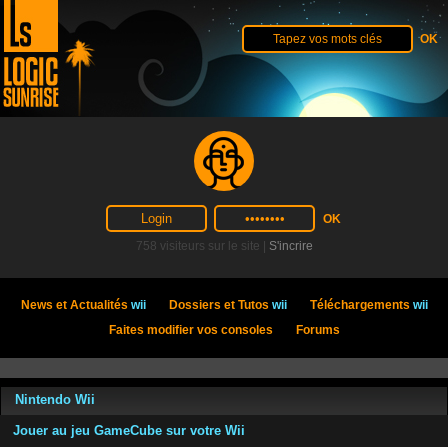
758 visiteurs sur le site |
S'incrire
News et Actualités
wii
Dossiers et Tutos
wii
Téléchargements
wii
Faites modifier vos consoles
Forums
Nintendo Wii
Jouer au jeu GameCube sur votre Wii