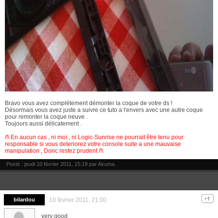
Bravo vous avez complétement démonter la coque de votre ds !
Désormais vous avez juste a suivre ce tuto a l'envers avec une autre coque
pour remonter la coque neuve .
Toujours aussi délicatement .
/!\ En aucun cas , ni moi , ni Logic-Sunrise ne pourrait être tenu pour
responsable si vous deteriorez votre console suite a une mauvaise
manipulation , Donc restez prudent /!\
Posté : jeudi 10 février 2011, 15:19 par
Akuma
.
bilardou
10 février 2011, 21:00
very good