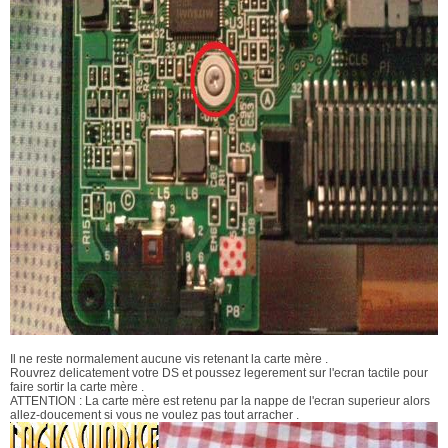
Il ne reste normalement aucune vis retenant la carte mère .
Rouvrez delicatement votre DS et poussez legerement sur l'ecran tactile pour
faire sortir la carte mère .
ATTENTION : La carte mère est retenu par la nappe de l'ecran superieur alors
allez-doucement si vous ne voulez pas tout arracher .