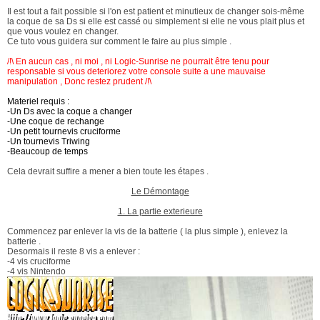
Il est tout a fait possible si l'on est patient et minutieux de changer sois-même
la coque de sa Ds si elle est cassé ou simplement si elle ne vous plait plus et
que vous voulez en changer.
Ce tuto vous guidera sur comment le faire au plus simple .
/!\ En aucun cas , ni moi , ni Logic-Sunrise ne pourrait être tenu pour
responsable si vous deteriorez votre console suite a une mauvaise
manipulation , Donc restez prudent /!\
Materiel requis :
-Un Ds avec la coque a changer
-Une coque de rechange
-Un petit tournevis cruciforme
-Un tournevis Triwing
-Beaucoup de temps
Cela devrait suffire a mener a bien toute les étapes .
Le Démontage
1. La partie exterieure
Commencez par enlever la vis de la batterie ( la plus simple ), enlevez la
batterie .
Desormais il reste 8 vis a enlever :
-4 vis cruciforme
-4 vis Nintendo