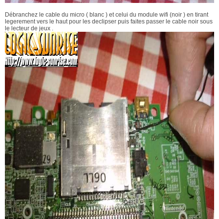
Débranchez le cable du micro ( blanc ) et celui du module wifi (noir ) en tirant
legerement vers le haut pour les declipser puis faites passer le cable noir sous
le lecteur de jeux .