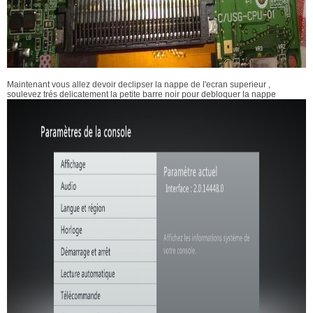
Maintenant vous allez devoir declipser la nappe de l'ecran superieur ,
soulevez trés delicatement la petite barre noir pour debloquer la nappe