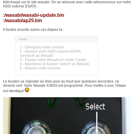
téléchargé sur le site wasabi. On se retrouve avec cette arborescence sur notre
HDD externe ESATA :
:/wasabi/wasabi-update.bin
:/wasabi/ap25.bin
Il faudra ensuite suivre ces étapes la :
1 - Eteingnez votre console
2 - Allumez votre HDD externe ESATA
connecté au Wasabi
3 - Passez votre Wasabi en mode "Lecter
4 - Maintenez le bouton "select" du Wasabi
5 - Allumez votre console
Le bouton va clignoter en bleu puis au bout que quelques secondes, va
devenir vert. Votre Wasabi X360S est programmé. Pour mettre à jour, l'étape
est identique