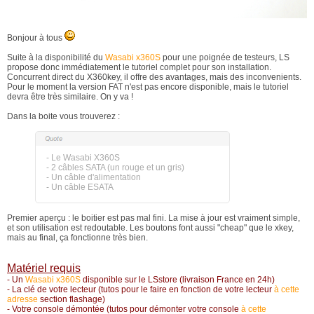
Bonjour à tous
Suite à la disponibilité du
Wasabi x360S
pour une poignée de testeurs, LS
propose donc immédiatement le tutoriel complet pour son installation.
Concurrent direct du X360key, il offre des avantages, mais des inconvenients.
Pour le moment la version FAT n'est pas encore disponible, mais le tutoriel
devra être très similaire. On y va !
Dans la boite vous trouverez :
- Le Wasabi X360S
- 2 câbles SATA (un rouge et un gris)
- Un câble d'alimentation
- Un câble ESATA
Premier aperçu : le boitier est pas mal fini. La mise à jour est vraiment simple,
et son utilisation est redoutable. Les boutons font aussi "cheap" que le xkey,
mais au final, ça fonctionne très bien.
Matériel requis
- Un
Wasabi x360S
disponible sur le LSstore (livraison France en 24h)
- La clé de votre lecteur (tutos pour le faire en fonction de votre lecteur
à cette
adresse
section flashage)
- Votre console démontée
(tutos pour démonter votre console
à cette