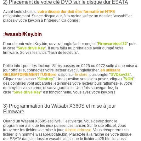
2) Placement de votre clé DVD sur le disque dur ESATA
Avant toute choses,
votre disque dur doit être formatté en NTFS
obligatoirement. Sur ce disque dur, à la racine, créez un dossier "wasabi" et
placez-y votre key.bin à l'intérieur. Ca donne :
:/wasabi/Key.bin
Pour obtenir votre Key.bin, ouvrez jungleflasher onglet "
Firmwaretool 32
" puis
la case "
Save drive Key
". il aura fallu au préhalable avoir dumpé votre
firmware. Suivez les tutos "flash de lecteurs".
Petite info : pour les lecteurs Slims passés en 0225 ou 0272 suite à une mise à
jour officielle, connectez votre lecteur avec jungleflasher,
en utilisant
OBLIGATOIREMENT l'USBpro
, dispo sur
le store
, puis onglet "
DVDkey32
".
Cliquez sur la case "
SlimKey
". Une question vous sera posez, cliquez "
NON
",
des pointillés vont apparaitre, eteingnez votre lecteur puis rallumez-le, votre
dummy.bin va se créer, et sauvegardez le. Une fois sauvegardez, la
case "
Save drive Key
" est fonctionnelle. Vous avez votre key.bin !
3) Programmation du Wasabi X360S et mise à jour
Firmware
Quand un Wasabi X360S est livré, il est vierge. Vous devez donc le
programmer afin que les jeux puissent se lancer. Sur le site officiel, vous
trouverez les fichiers de mise à jour,
à cette adresse
. Vous récupererez un
fichier .bin nommé wasabi-update.bin. Placez-le à la racine de votre disque
dur ESATA dans le dossier wasabi, ainsi que le fichier ap25.bin, lui aussi