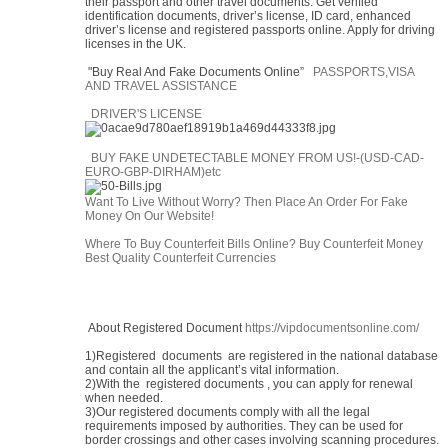
their passport and other travel documents. Get verified
identification documents, driver’s license, ID card, enhanced
driver’s license and registered passports online. Apply for driving
licenses in the UK.
"Buy Real And Fake Documents Online”
PASSPORTS,VISA
AND TRAVEL ASSISTANCE
DRIVER'S LICENSE
BUY FAKE UNDETECTABLE MONEY FROM US!-(USD-CAD-
EURO-GBP-DIRHAM)etc
Want To Live Without Worry? Then Place An Order For Fake
Money On Our Website!
Where To Buy Counterfeit Bills Online? Buy Counterfeit Money
Best Quality Counterfeit Currencies
About Registered Document
https://vipdocumentsonline.com/
1)Registered documents are registered in the national database
and contain all the applicant’s vital information.
2)With the registered documents , you can apply for renewal
when needed.
3)Our registered documents comply with all the legal
requirements imposed by authorities. They can be used for
border crossings and other cases involving scanning procedures.