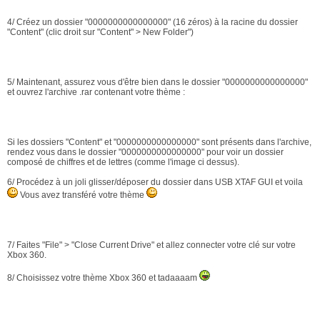
4/ Créez un dossier "0000000000000000" (16 zéros) à la racine du dossier
"Content" (clic droit sur "Content" > New Folder")
5/ Maintenant, assurez vous d'être bien dans le dossier "0000000000000000"
et ouvrez l'archive .rar contenant votre thème :
Si les dossiers "Content" et "0000000000000000" sont présents dans l'archive,
rendez vous dans le dossier "0000000000000000" pour voir un dossier
composé de chiffres et de lettres (comme l'image ci dessus).
6/ Procédez à un joli glisser/déposer du dossier dans USB XTAF GUI et voila
Vous avez transféré votre thème
7/ Faites "File" > "Close Current Drive" et allez connecter votre clé sur votre
Xbox 360.
8/ Choisissez votre thème Xbox 360 et tadaaaam