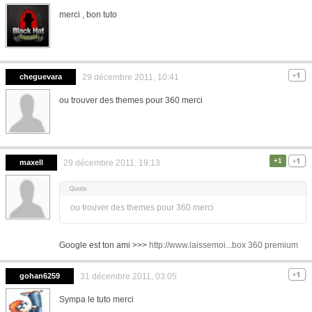
merci , bon tuto
cheguevara
29 décembre 2011, 10:41
ou trouver des themes pour 360 merci
+1
maxell
29 décembre 2011, 19:13
ou trouver des themes pour 360 merci
Google est ton ami >>>
http://www.laissemoi...box 360 premium
gohan6259
31 décembre 2011, 03:05
Sympa le tuto merci