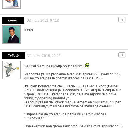
ip-man
03 mars 2012, 07:13
merci
YéTu 24
21 juillet 2016, 00:42
Salut et merci beaucoup pour ce tuto' !!
Par contre j'ai un problème avec Xtaf Xplorer GUI (version 44),
qui ne trouve pas le chemin d'accès de la clé USB.
J'ai bien formater ma clé USB de 16 GO avec la xbox (Kernel
17502), mais lorsque je la connecte au PC et que je clique sur
"Open First USB Drive" dans Xtaf, cela me répond "No drive
found, try opening manually".
Du coup j'éssai de l'ouvrir manuellement en cliquant sur "Open
USB Manually", mais cela m'affiche ce message d'erreur :
" Impossible de trouver une partie du chemin d'accès
'H:\Xbox360'
Une exeption non gérée s'est produite dans votre application. Si