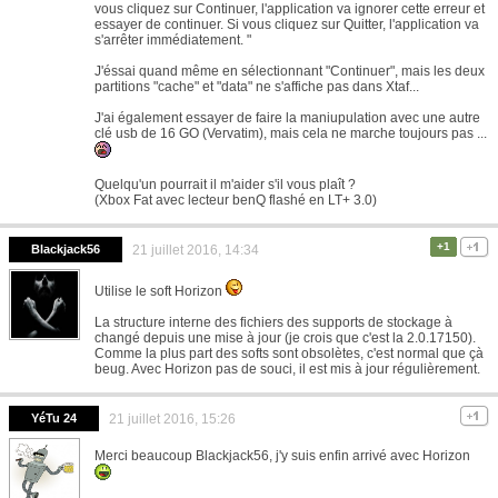
vous cliquez sur Continuer, l'application va ignorer cette erreur et
essayer de continuer. Si vous cliquez sur Quitter, l'application va
s'arrêter immédiatement. "
J'éssai quand même en sélectionnant "Continuer", mais les deux
partitions "cache" et "data" ne s'affiche pas dans Xtaf...
J'ai également essayer de faire la maniupulation avec une autre
clé usb de 16 GO (Vervatim), mais cela ne marche toujours pas ...
Quelqu'un pourrait il m'aider s'il vous plaît ?
(Xbox Fat avec lecteur benQ flashé en LT+ 3.0)
+1
Blackjack56
21 juillet 2016, 14:34
Utilise le soft Horizon
La structure interne des fichiers des supports de stockage à
changé depuis une mise à jour (je crois que c'est la 2.0.17150).
Comme la plus part des softs sont obsolètes, c'est normal que çà
beug. Avec Horizon pas de souci, il est mis à jour régulièrement.
YéTu 24
21 juillet 2016, 15:26
Merci beaucoup Blackjack56, j'y suis enfin arrivé avec Horizon