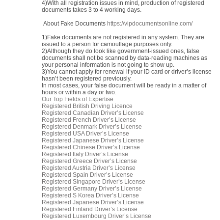
4)With all registration issues in mind, production of registered
documents takes 3 to 4 working days.
About Fake Documents
https://vipdocumentsonline.com/
1)Fake documents are not registered in any system. They are
issued to a person for camouflage purposes only.
2)Although they do look like government-issued ones, false
documents shall not be scanned by data-reading machines as
your personal information is not going to show up.
3)You cannot apply for renewal if your ID card or driver’s license
hasn’t been registered previously.
In most cases, your false document will be ready in a matter of
hours or within a day or two.
Our Top Fields of Expertise
Registered British Driving Licence
Registered Canadian Driver’s License
Registered French Driver’s License
Registered Denmark Driver’s License
Registered USA Driver’s License
Registered Japanese Driver’s License
Registered Chinese Driver’s License
Registered Italy Driver’s License
Registered Greece Driver’s License
Registered Austria Driver’s License
Registered Spain Driver’s License
Registered Singapore Driver’s License
Registered Germany Driver’s License
Registered S Korea Driver’s License
Registered Japanese Driver’s License
Registered Finland Driver’s License
Registered Luxembourg Driver’s License