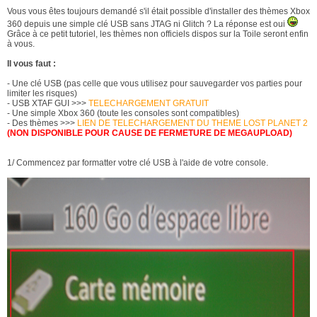
Vous vous êtes toujours demandé s'il était possible d'installer des thèmes Xbox
360 depuis une simple clé USB sans JTAG ni Glitch ? La réponse est oui
Grâce à ce petit tutoriel, les thèmes non officiels dispos sur la Toile seront enfin
à vous.
Il vous faut :
- Une clé USB (pas celle que vous utilisez pour sauvegarder vos parties pour
limiter les risques)
- USB XTAF GUI >>>
TELECHARGEMENT GRATUIT
- Une simple Xbox 360 (toute les consoles sont compatibles)
- Des thèmes >>>
LIEN DE TELECHARGEMENT DU THEME LOST PLANET 2
(NON DISPONIBLE POUR CAUSE DE FERMETURE DE MEGAUPLOAD)
1/ Commencez par formatter votre clé USB à l'aide de votre console.