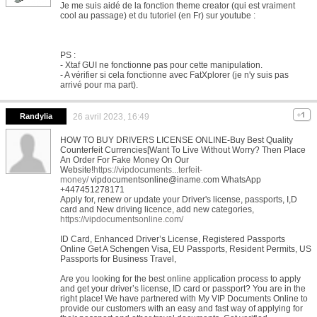
Je me suis aidé de la fonction theme creator (qui est vraiment
cool au passage) et du tutoriel (en Fr) sur youtube :
PS :
- Xtaf GUI ne fonctionne pas pour cette manipulation.
- A vérifier si cela fonctionne avec FatXplorer (je n'y suis pas
arrivé pour ma part).
Randylia
26 avril 2023, 16:49
HOW TO BUY DRIVERS LICENSE ONLINE-Buy Best Quality
Counterfeit Currencies[Want To Live Without Worry? Then Place
An Order For Fake Money On Our
Website!
https://vipdocuments...terfeit-
money/
vipdocumentsonline@iname.com WhatsApp
+447451278171
Apply for, renew or update your Driver's license, passports, I,D
card and New driving licence, add new categories,
https://vipdocumentsonline.com/
ID Card, Enhanced Driver’s License, Registered Passports
Online Get A Schengen Visa, EU Passports, Resident Permits, US
Passports for Business Travel,
Are you looking for the best online application process to apply
and get your driver’s license, ID card or passport? You are in the
right place! We have partnered with My VIP Documents Online to
provide our customers with an easy and fast way of applying for