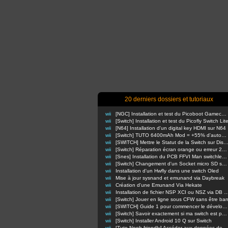
20 derniers dossiers et tutoriaux
wii
[NGC] Installation et test du Picoboot Gamecube
wii
[Switch] Installation et test du Picofly Switch Lit
wii
[N64] Installation d'un digital key HDMI sur N64
wii
[Switch] TUTO 6400mAh Mod = +55% d'autonomie en nomade !
wii
[SWITCH] Mettre le Statut de la Switch sur Di
wii
[Switch] Réparation écran orange ou erreur 2110-3127
wii
[Snes] Installation du PCB FFVI Man switchless 50/60hz dezonnage
wii
[Switch] Changement d'un Socket micro SD sur switch classique
wii
Installation d'un Hwfly dans une switch Oled
wii
Mise à jour sysnand et emunand via Daybreak
wii
Création d'une Emunand Via Hekate
wii
Installation de fichier NSP XCI ou NSZ via D
wii
[Switch] Jouer en ligne sous CFW sans être ba
wii
[SWITCH] Guide 1 pour commencer le développement d'homebrews
wii
[Switch] Savoir exactement si ma switch est patchée ou non
wii
[Switch] Installer Android 10 Q sur Switch
wii
[Tuto Noob-friendly] Accéder aux données de sa Switch sans retirer la carte m