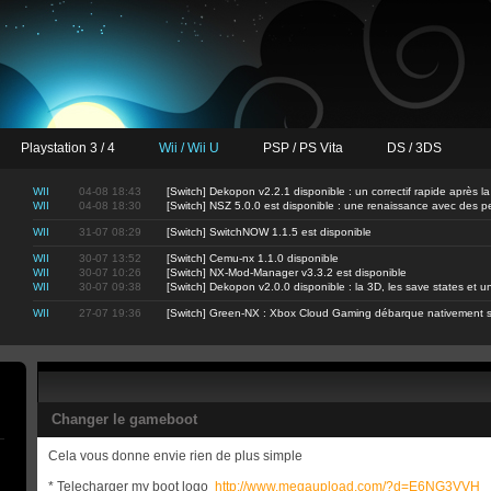
Playstation 3 / 4
Wii / Wii U
PSP / PS Vita
DS / 3DS
WII
04-08 18:43
[Switch] Dekopon v2.2.1 disponible : un correctif rapide après la
WII
04-08 18:30
[Switch] NSZ 5.0.0 est disponible : une renaissance avec des 
WII
31-07 08:29
[Switch] SwitchNOW 1.1.5 est disponible
WII
30-07 13:52
[Switch] Cemu-nx 1.1.0 disponible
WII
30-07 10:26
[Switch] NX-Mod-Manager v3.3.2 est disponible
WII
30-07 09:38
[Switch] Dekopon v2.0.0 disponible : la 3D, les save states et
WII
27-07 19:36
[Switch] Green-NX : Xbox Cloud Gaming débarque nativement s
Changer le gameboot
Cela vous donne envie rien de plus simple
* Telecharger my boot logo
http://www.megaupload.com/?d=E6NG3VVH