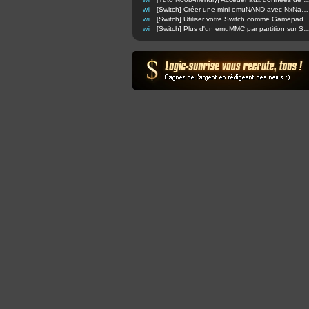
wii
[Switch] Créer une mini emuNAND avec NxNandManager (compatible AMS et SX OS)
wii
[Switch] Utiliser votre Switch comme Gamepad Wi
wii
[Switch] Plus d'un emuMMC par partition 