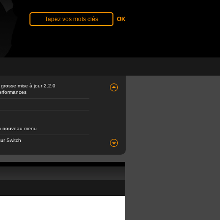
 grosse mise à jour 2.2.0
performances
 un nouveau menu
ur Switch