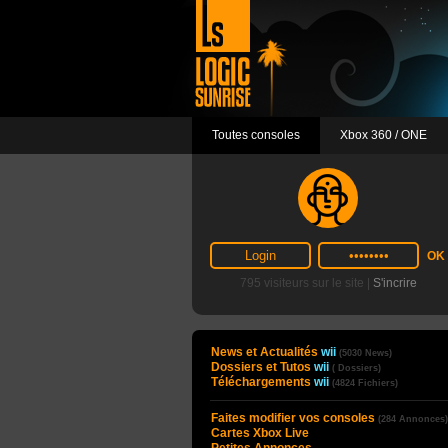
Toutes consoles
Xbox 360 / ONE
795 visiteurs sur le site |
S'incrire
News et Actualités
wii
(5030 News)
Dossiers et Tutos
wii
( Dossiers)
Téléchargements
wii
(4824 Fichiers)
Faites modifier vos consoles
(284 Annonces)
Cartes Xbox Live