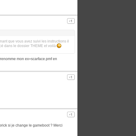
nant que vous avez suivi les instructions il
acé dans le dossier THEME et voilà
ue je renomme mon ex=scarface.pmf en
 brick si je change le gameboot ? Merci