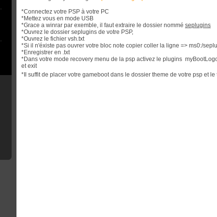
*Connectez votre PSP à votre PC
*Mettez vous en mode USB
*Grace a winrar par exemble, il faut extraire le dossier nommé
seplugins
*Ouvrez le dossier seplugins de votre PSP,
*Ouvrez le fichier vsh.txt
*Si il n'éxiste pas ouvrer votre bloc note copier coller la ligne => ms0:/se
*Enregistrer en .txt
*Dans votre mode recovery menu de la psp activez le plugins myBootLog
et exit
*Il suffit de placer votre gameboot dans le dossier theme de votre psp et le