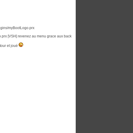
plugins/myBootLogo.prx
o.prx [VSH] revenez au menu grace aux back
 tour et joué