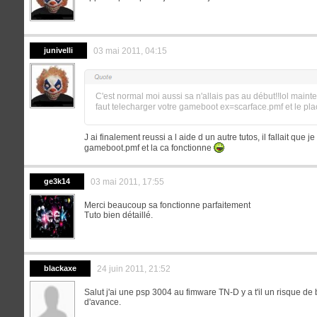
junivelli
03 mai 2011, 04:15
C'est normal moi aussi sa n'allais pas au début!!lol mainte
faut telecharger votre gameboot ex=scarface.pmf et le pl
J ai finalement reussi a l aide d un autre tutos, il fallait q
gameboot.pmf et la ca fonctionne
ge3k14
03 mai 2011, 17:55
Merci beaucoup sa fonctionne parfaitement
Tuto bien détaillé.
blackaxe
24 juin 2011, 21:52
Salut j'ai une psp 3004 au fimware TN-D y a t'il un risque de
d'avance.