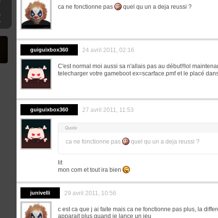
ca ne fonctionne pas
quel qu un a deja reussi ?
iU sous Cemu
sur Switch
guiguixbox360
24 avril 2011, 02:16
C'est normal moi aussi sa n'allais pas au début!!lol maintenant
telecharger votre gameboot ex=scarface.pmf et le placé dan
guiguixbox360
27 avril 2011, 11:53
ca ne fonctionne pas
quel qu un a deja reussi ?
lit
mon com et tout ira bien
junivelli
29 avril 2011, 10:56
c est ca que j ai faite mais ca ne fonctionne pas plus, la diff
apparait plus quand je lance un jeu