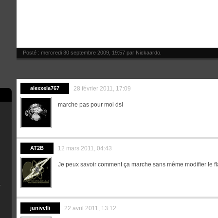
Posté : mercredi 30 septembre 2009, 19:57 par
Nickaardo
.
alexxela767
28 février 2011, 17:09
marche pas pour moi dsl
e
scord
AT2B
12 mars 2011, 04:43
Je peux savoir comment ça marche sans même modifier le f
B Installer
n
junivelli
22 avril 2011, 13:12
émoire de la console