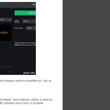
 les images seront converties en .bin et
t simple. Tout d'abord, veillez à avoir la
W, reportez-vous donc à la partie