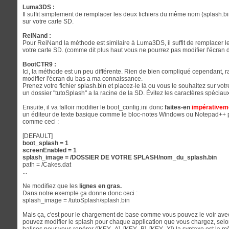
Luma3DS :
Il suffit simplement de remplacer les deux fichiers du même nom (splash.b
sur votre carte SD.
ReiNand :
Pour ReiNand la méthode est similaire à Luma3DS, il suffit de remplacer le
votre carte SD. (comme dit plus haut vous ne pourrez pas modifier l'écran 
BootCTR9 :
Ici, la méthode est un peu différente. Rien de bien compliqué cependant, 
modifier l'écran du bas a ma connaissance.
Prenez votre fichier splash.bin et placez-le là ou vous le souhaitez sur vo
un dossier "tutoSplash" a la racine de la SD. Évitez les caractères spéciaux
Ensuite, il va falloir modifier le boot_config.ini donc
faites-en
impérativem
un éditeur de texte basique comme le bloc-notes Windows ou Notepad++ pou
comme ceci :
[DEFAULT]
boot_splash = 1
screenEnabled = 1
splash_image = /DOSSIER DE VOTRE SPLASH/nom_du_splash.bin
path = /Cakes.dat
...
Ne modifiez que les
lignes en gras.
Dans notre exemple ça donne donc ceci :
splash_image = /tutoSplash/splash.bin
Mais ça, c'est pour le chargement de base comme vous pouvez le voir avec
pouvez modifier le splash pour chaque application que vous chargez, selon 