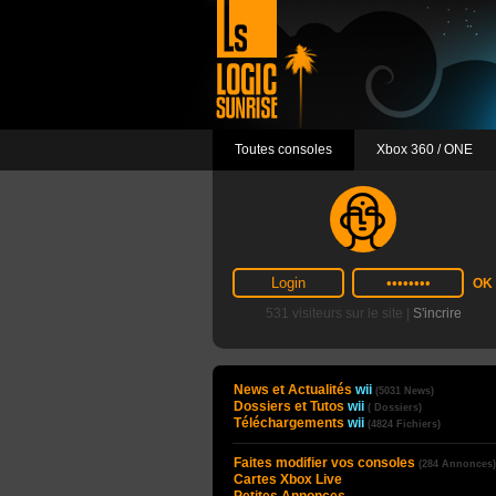
Toutes consoles
Xbox 360 / ONE
531 visiteurs sur le site |
S'incrire
News et Actualités
wii
(5031 News)
Dossiers et Tutos
wii
( Dossiers)
Téléchargements
wii
(4824 Fichiers)
Faites modifier vos consoles
(284 Annonces)
Cartes Xbox Live