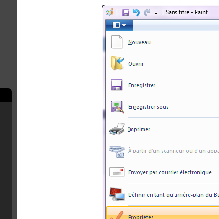
e
scord
B Installer
n
émoire de la console