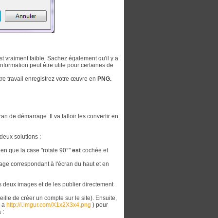
st vraiment faible. Sachez également qu'il y a
information peut être utile pour certaines de
otre travail enregistrez votre œuvre en
PNG.
 de démarrage. Il va falloir les convertir en
deux solutions :
ien que la case "rotate 90°"
est
cochée et
mage correspondant à l'écran du haut et en
 deux images et de les publier directement
lle de créer un compte sur le site). Ensuite,
e a
http://i.imgur.com/X1x2X3x4.png
) pour
 :