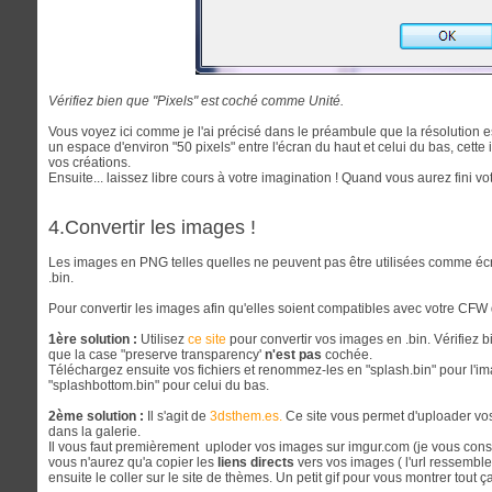
Vérifiez bien que "Pixels" est coché comme Unité.
Vous voyez ici comme je l'ai précisé dans le préambule que la résolution e
un espace d'environ "50 pixels" entre l'écran du haut et celui du bas, cette 
vos créations.
Ensuite... laissez libre cours à votre imagination ! Quand vous aurez fini v
4.Convertir les images !
Les images en PNG telles quelles ne peuvent pas être utilisées comme écran
.bin.
Pour convertir les images afin qu'elles soient compatibles avec votre CFW 
1ère solution :
Utilisez
ce site
pour convertir vos images en .bin. Vérifiez b
que la case "preserve transparency'
n'est pas
cochée.
Téléchargez ensuite vos fichiers et renommez-les en "splash.bin" pour l'i
"splashbottom.bin" pour celui du bas.
2ème solution :
Il s'agit de
3dsthem.es.
Ce site vous permet d'uploader vos
dans la galerie.
Il vous faut premièrement uploder vos images sur imgur.com (je vous consei
vous n'aurez qu'a copier les
liens directs
vers vos images ( l'url ressembl
ensuite le coller sur le site de thèmes. Un petit gif pour vous montrer tout ça