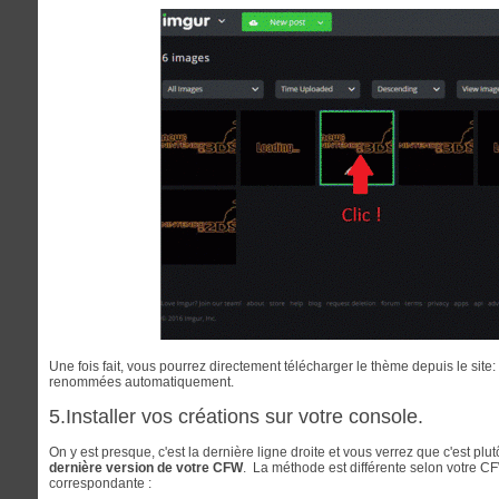
Une fois fait, vous pourrez directement télécharger le thème depuis le site:
renommées automatiquement.
5.Installer vos créations sur votre console.
On y est presque, c'est la dernière ligne droite et vous verrez que c'est plutô
dernière version de votre CFW
. La méthode est différente selon votre CF
correspondante :