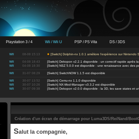
Playstation 3 / 4
Wii / Wii U
PSP / PS Vita
DS / 3DS
WII
08-08 15:13
[Switch] Dolphin-nx 1.0.1 améliore l'expérience sur Nintendo
WII
04-08 18:43
[Switch] Dekopon v2.2.1 disponible : un correctif rapide après la
WII
04-08 18:30
[Switch] NSZ 5.0.0 est disponible : une renaissance avec des 
WII
31-07 08:29
[Switch] SwitchNOW 1.1.5 est disponible
WII
30-07 13:52
[Switch] Cemu-nx 1.1.0 disponible
WII
30-07 10:26
[Switch] NX-Mod-Manager v3.3.2 est disponible
WII
30-07 09:38
[Switch] Dekopon v2.0.0 disponible : la 3D, les save states et
Création d'un écran de démarrage pour Luma3DS/ReiNand/BootC
S
alut la compagnie,