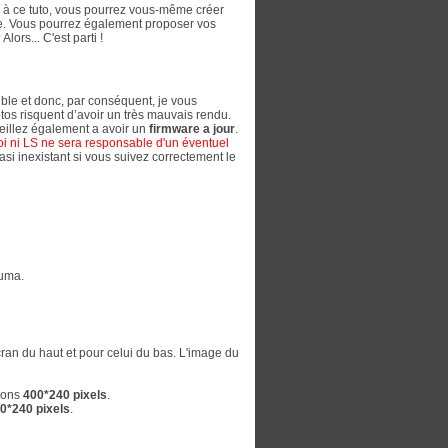
e à ce tuto, vous pourrez vous-même créer
e. Vous pourrez également proposer vos
ors... C'est parti !
ible et donc, par conséquent, je vous
hotos risquent d’avoir un très mauvais rendu.
eillez également a avoir un
firmware a jour
.
i ni LS ne sera responsable d'un éventuel
si inexistant si vous suivez correctement le
Luma.
écran du haut et pour celui du bas. L'image du
sions
400*240 pixels
.
0*240 pixels
.