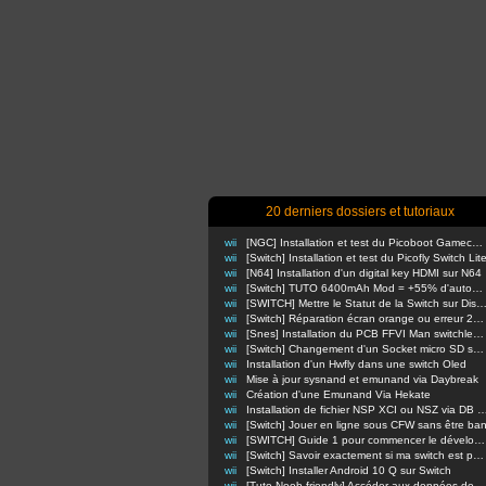
20 derniers dossiers et tutoriaux
wii
[NGC] Installation et test du Picoboot Gamecube
wii
[Switch] Installation et test du Picofly Switch Lit
wii
[N64] Installation d'un digital key HDMI sur N64
wii
[Switch] TUTO 6400mAh Mod = +55% d'autonomie en nomade !
wii
[SWITCH] Mettre le Statut de la Switch sur Di
wii
[Switch] Réparation écran orange ou erreur 2110-3127
wii
[Snes] Installation du PCB FFVI Man switchless 50/60hz dezonnage
wii
[Switch] Changement d'un Socket micro SD sur switch classique
wii
Installation d'un Hwfly dans une switch Oled
wii
Mise à jour sysnand et emunand via Daybreak
wii
Création d'une Emunand Via Hekate
wii
Installation de fichier NSP XCI ou NSZ via D
wii
[Switch] Jouer en ligne sous CFW sans être ba
wii
[SWITCH] Guide 1 pour commencer le développement d'homebrews
wii
[Switch] Savoir exactement si ma switch est patchée ou non
wii
[Switch] Installer Android 10 Q sur Switch
wii
[Tuto Noob-friendly] Accéder aux données de sa Switch sans retirer la carte m