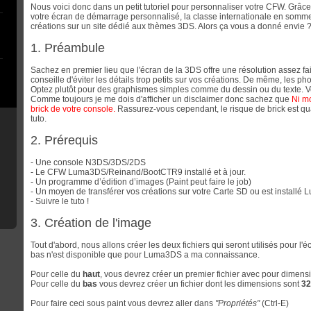
Nous voici donc dans un petit tutoriel pour personnaliser votre CFW. Grâc
votre écran de démarrage personnalisé, la classe internationale en somm
créations sur un site dédié aux thèmes 3DS. Alors ça vous a donné envie ? Al
1. Préambule
Sachez en premier lieu que l'écran de la 3DS offre une résolution assez fa
conseille d'éviter les détails trop petits sur vos créations. De même, les p
Optez plutôt pour des graphismes simples comme du dessin ou du texte. V
Comme toujours je me dois d'afficher un disclaimer donc sachez que
Ni mo
brick de votre console.
Rassurez-vous cependant, le risque de brick est qua
tuto.
2. Prérequis
- Une console N3DS/3DS/2DS
- Le CFW Luma3DS/Reinand/BootCTR9 installé et à jour.
- Un programme d’édition d’images (Paint peut faire le job)
- Un moyen de transférer vos créations sur votre Carte SD ou est installé 
- Suivre le tuto !
3. Création de l'image
Tout d'abord, nous allons créer les deux fichiers qui seront utilisés pour l'
bas n'est disponible que pour Luma3DS a ma connaissance.
Pour celle du
haut
, vous devrez créer un premier fichier avec pour dimen
Pour celle du
bas
vous devrez créer un fichier dont les dimensions sont
32
Pour faire ceci sous paint vous devrez aller dans
"Propriétés"
(Ctrl-E)