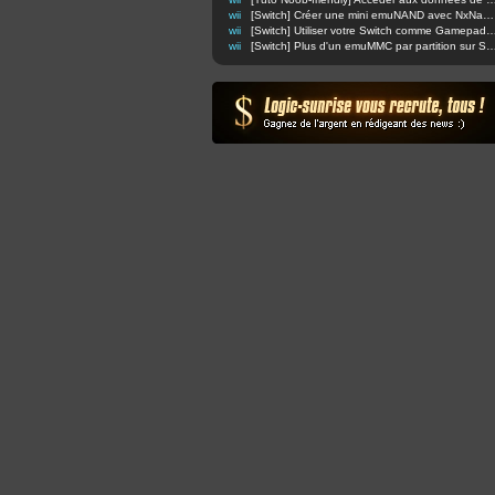
wii
[Switch] Créer une mini emuNAND avec NxNandManager (compatible AMS et SX OS)
wii
[Switch] Utiliser votre Switch comme Gamepad Wi
wii
[Switch] Plus d'un emuMMC par partition 