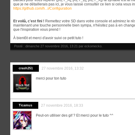
balises pour vous repérer ([KEY_A], [KEY_B], [KEY_X]) la syntaxe est la m
que je ne détaillerais pas ici, je vous laisse consulter ce lien si cela vous i
https://github.com/h...i/Configuration
Et voilà, c'est fini !
Remettez votre SD dans votre console et admirez le résul
maintenant une touche personnelle bien sympa, n'hésitez pas à en changer
que l'inspiration vous prend !
À bientôt et merci d'avoir suivi ce petit tuto !
Posté : dimanche 27 novembre 2016, 13:21 par
eckomecko
.
crash251
27 novembre 2016, 13:32
merci pour ton tuto
Ticamus
27 novembre 2016, 18:33
Peut-on utiliser des gif ? Et merci pour le tuto ^^