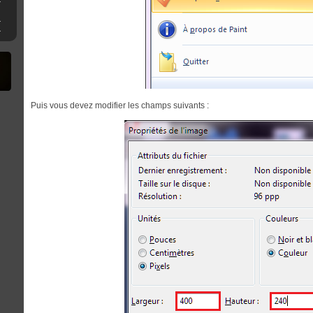
iU sous Cemu
sur Switch
Puis vous devez modifier les champs suivants :