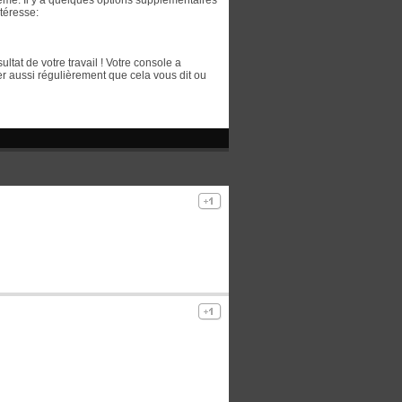
ême. Il y a quelques options supplémentaires
ntéresse:
tat de votre travail ! Votre console a
 aussi régulièrement que cela vous dit ou