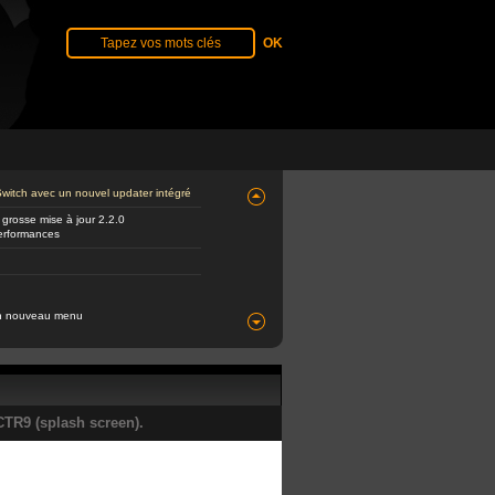
 Switch avec un nouvel updater intégré
 grosse mise à jour 2.2.0
performances
 un nouveau menu
TR9 (splash screen).