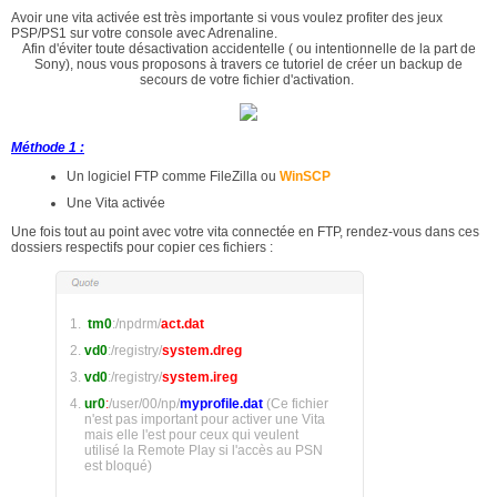
Avoir une vita activée est très importante si vous voulez profiter des jeux
PSP/PS1 sur votre console avec Adrenaline.
Afin d'éviter toute désactivation accidentelle ( ou intentionnelle de la part de
Sony), nous vous proposons à travers ce tutoriel de créer un backup de
secours de votre fichier d'activation.
Méthode 1 :
Un logiciel FTP comme FileZilla ou
WinSCP
Une Vita activée
Une fois tout au point avec votre vita connectée en FTP, rendez-vous dans ces
dossiers respectifs pour copier ces fichiers :
tm0
:/npdrm/
act.dat
vd0
:/registry/
system.dreg
vd0
:/registry/
system.ireg
ur0
:
/user/00/np/
myprofile.dat
(Ce fichier
n'est pas important pour activer une Vita
mais elle l'est pour ceux qui veulent
utilisé la Remote Play si l'accès au PSN
est bloqué)