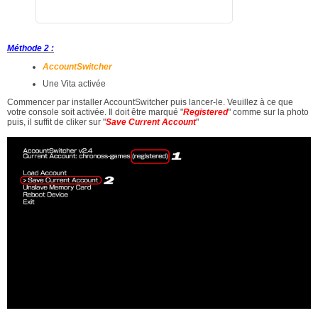
Méthode 2 :
AccountSwitcher
Une Vita activée
Commencer par installer AccountSwitcher puis lancer-le. Veuillez à ce que
votre console soit activée. Il doit être marqué "
Registered
" comme sur la photo
puis, il suffit de cliker sur "
Save Current Account
"