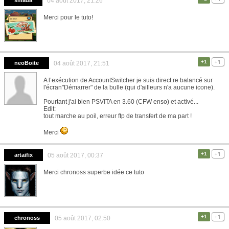
smada
04 août 2017, 21:26
Merci pour le tuto!
+1
neoBoite
04 août 2017, 21:51
A l’exécution de AccountSwitcher je suis direct re balancé sur
l'écran"Démarrer" de la bulle (qui d'ailleurs n'a aucune icone).
Pourtant j'ai bien PSVITA en 3.60 (CFW enso) et activé...
Edit:
tout marche au poil, erreur ftp de transfert de ma part !
Merci
+1
artaifix
05 août 2017, 00:37
Merci chronoss superbe idée ce tuto
+1
chronoss
05 août 2017, 02:50