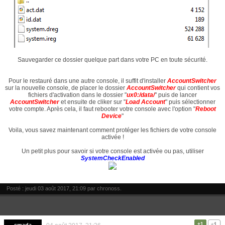
Sauvegarder ce dossier quelque part dans votre PC en toute sécurité.
Pour le restauré dans une autre console, il suffit d'installer
AccountSwitcher
sur la nouvelle console,
de placer le dossier
AccountSwitcher
qui contient vos
fichiers d'activation dans le dossier "
ux0:/data/
" puis de lancer
AccountSwitcher
et ensuite de cliker sur "
Load Account
" puis sélectionner
votre compte. Après cela, il faut rebooter votre console avec l'option "
Reboot
Device
"
Voila, vous savez maintenant comment protéger les fichiers de votre console
activée !
Un petit plus pour savoir si votre console est activée ou pas, utiliser
SystemCheckEnabled
Posté : jeudi 03 août 2017, 21:09 par
chronoss
.
+1