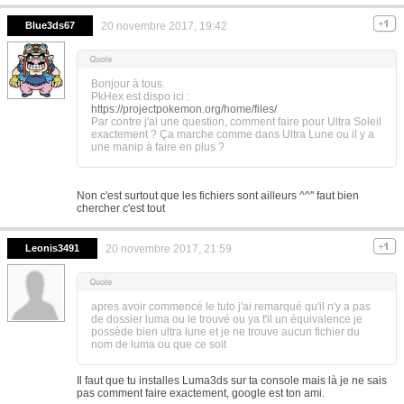
Blue3ds67
20 novembre 2017, 19:42
Bonjour à tous.
PkHex est dispo ici :
https://projectpokemon.org/home/files/
Par contre j'ai une question, comment faire pour Ultra Soleil
exactement ? Ça marche comme dans Ultra Lune ou il y a
une manip à faire en plus ?
Non c'est surtout que les fichiers sont ailleurs ^^'' faut bien
chercher c'est tout
Leonis3491
20 novembre 2017, 21:59
apres avoir commencé le tuto j'ai remarqué qu'il n'y a pas
de dossier luma ou le trouvé ou ya t'il un équivalence je
possède bien ultra lune et je ne trouve aucun fichier du
nom de luma ou que ce soit
Il faut que tu installes Luma3ds sur ta console mais là je ne sais
pas comment faire exactement, google est ton ami.