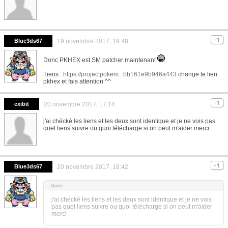
Blue3ds67
19 novembre 2017, 19:48
Donc PKHEX est SM patcher maintenant
Tiens :
https://projectpokem...bb161e9b946a443
change le lien
pkhex et fais attention ^^
exibit
20 novembre 2017, 17:14
j'ai chécké les liens et les deux sont identique et je ne vois pas
quel liens suivre ou quoi télécharge si on peut m'aider merci
Blue3ds67
20 novembre 2017, 18:42
j'ai chécké les liens et les deux sont identique et je ne vois
pas quel liens suivre ou quoi télécharge si on peut m'aider
merci