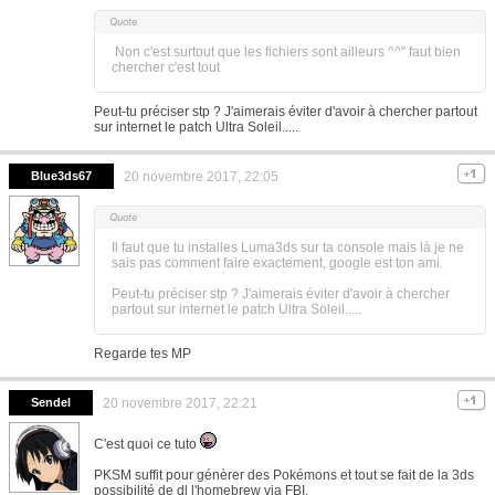
Non c'est surtout que les fichiers sont ailleurs ^^'' faut bien
chercher c'est tout
Peut-tu préciser stp ? J'aimerais éviter d'avoir à chercher partout
sur internet le patch Ultra Soleil.....
Blue3ds67
20 novembre 2017, 22:05
Il faut que tu installes Luma3ds sur ta console mais là je ne
sais pas comment faire exactement, google est ton ami.
Peut-tu préciser stp ? J'aimerais éviter d'avoir à chercher
partout sur internet le patch Ultra Soleil.....
Regarde tes MP
Sendel
20 novembre 2017, 22:21
C'est quoi ce tuto
PKSM suffit pour génèrer des Pokémons et tout se fait de la 3ds
possibilité de dl l'homebrew via FBI.