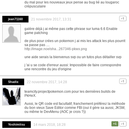
du mal pour les nouveaux jeux pense au bug lié au lougaroc
crépusculaire
jean71160
21 novembre 2017, 13:31
galère déjà j ai même pas cette phrase sur luma 6.6 Enable
game patching
de plus pour crées un pokemon j ai mis les attack les plus pourrit
sa passe pas ....
http://image.noelsha...267346-pkwx.png
une aide serais la bienvenus svp ou un tutos plus détailler svp
j 'ai u se code d'erreur aussi: Impossible de faire correspondre
une rencontre du jeu d'origine
Shadix
22 novembre 2017, 14:28
teamcity.projectpokemon.com pour les dernières builds de
PkHeX.
Aussi, le QR code est facultatif, franchement préférez la méthode
du bon vieux Save Editor comme FBI (oui il gère sa aussi, JKSM,
ou même le DevMenu (AOC je crois ?))
+1
Yoshimitsu
14 mars 2018, 18:28