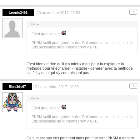
Leonis3491
20 novembre 2017, 22:53
C'est quoi ce tuto
PKSM suffit pour génèrer des Pokémons et tout se fait de la
3ds possibilité de dl l'homebrew via FBI.
C'est bien de dire qu'il y a mieux mais peut-tu expliquer la
méthode pour télécharger - installer - générer avec ta méthode
stp ? Il y en a qui s'y connaissent pas.
Blue3ds67
21 novembre 2017, 10:06
C'est quoi ce tuto
PKSM suffit pour génèrer des Pokémons et tout se fait de la
3ds possibilité de dl l'homebrew via FBI.
Ce tuto est pas très pertinent mais pour l'instant PKSM a encore