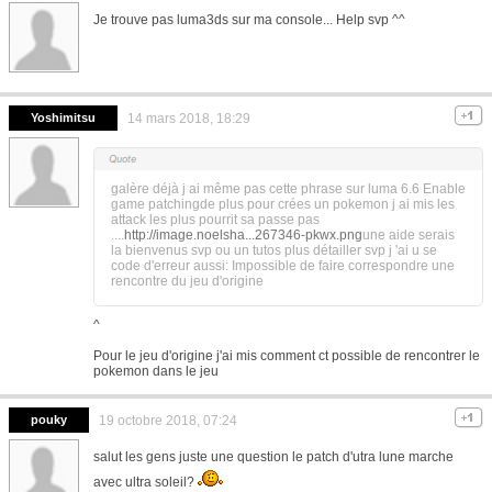
Je trouve pas luma3ds sur ma console... Help svp ^^
Yoshimitsu
14 mars 2018, 18:29
galère déjà j ai même pas cette phrase sur luma 6.6 Enable
game patchingde plus pour crées un pokemon j ai mis les
attack les plus pourrit sa passe pas
....
http://image.noelsha...267346-pkwx.png
une aide serais
la bienvenus svp ou un tutos plus détailler svp j 'ai u se
code d'erreur aussi: Impossible de faire correspondre une
rencontre du jeu d'origine
^
Pour le jeu d'origine j'ai mis comment ct possible de rencontrer le
pokemon dans le jeu
pouky
19 octobre 2018, 07:24
salut les gens juste une question le patch d'utra lune marche
avec ultra soleil?