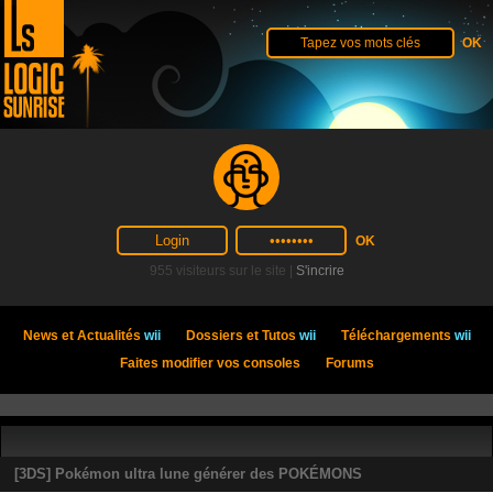
955 visiteurs sur le site |
S'incrire
News et Actualités
wii
Dossiers et Tutos
wii
Téléchargements
wii
Faites modifier vos consoles
Forums
[3DS] Pokémon ultra lune générer des POKÉMONS