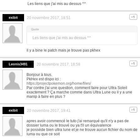
Les liens que j'ai mis au dessus ^^
exibit
20 novembre 2017, 18:51
Les liens que j'ai mis au dessus ^^
il y a bine le patch mais je trouve pas pkhex
Leonis3491
20 novembre 2017, 18:58
Bonjour à tous.
PkHex est dispo ici :
https://projectpokemon.org/home/files/
Par contre j'ai une question, comment faire pour Ultra Soleil
exactement ? Ça marche comme dans Ultra Lune ou il y a une
manip à faire en plus ?
exibit
20 novembre 2017, 19:41
apres avoir commencé le tuto j'ai remarqué qu'il n'y a pas de
dossier luma ou le trouvé ou ya t'il un équivalence
je possède bien ultra lune et je ne trouve aucun fichier du nom de
luma ou que ce soit