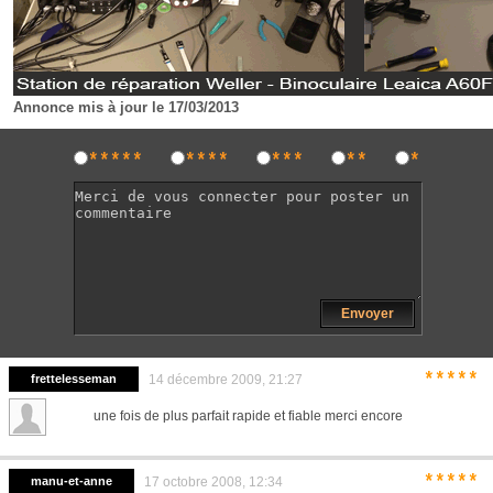
Annonce mis à jour le 17/03/2013
*****
****
***
**
*
Envoyer
*****
frettelesseman
14 décembre 2009, 21:27
une fois de plus parfait rapide et fiable merci encore
*****
manu-et-anne
17 octobre 2008, 12:34