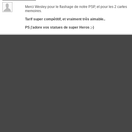
Merci Wesley pour le flashage de notre PSP, et pour les 2 cartes
memoires.
Tarif super compétitif, et vraiment très aimable..
PS j'adore vos statues de super Heros ;-)