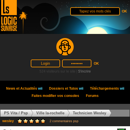
524 visiteurs sur le site |
S'incrire
News et Actualités
wii
Dossiers et Tutos
wii
Téléchargements
wii
Faites modifier vos consoles
Forums
PS Vita / Psp
Ville la-rochelle
Technicien Wesley
wesley
2 commentaires psp