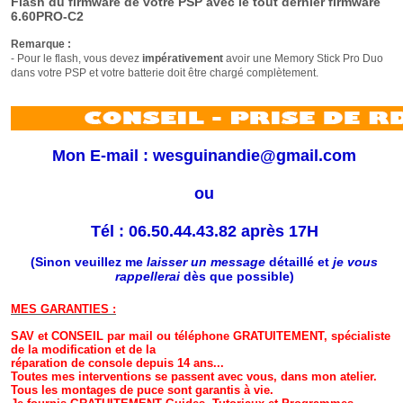
Flash du firmware de votre PSP avec le tout dernier firmware
6.60PRO-C2
Remarque :
- Pour le flash, vous devez
impérativement
avoir une Memory Stick Pro Duo
dans votre PSP
et votre batterie doit être chargé complètement.
Mon E-mail :
wesguinandie@gmail.com
ou
Tél : 06.50.44.43.82 après 17H
(
Sinon veuillez me
laisser un message
détaillé et
je vous
rappellerai
dès que possible
)
MES GARANTIES :
SAV et CONSEIL par mail ou téléphone GRATUITEMENT, spécialiste
de la modification et de la
réparation de console depuis 14 ans...
Toutes mes interventions se passent avec vous, dans mon atelier.
Tous les montages
de puce
sont garantis à vie.