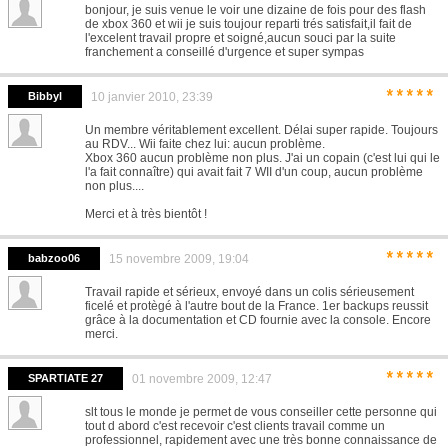
bonjour, je suis venue le voir une dizaine de fois pour des flash
de xbox 360 et wii je suis toujour reparti trés satisfait,il fait de
l'excelent travail propre et soigné,aucun souci par la suite
franchement a conseillé d'urgence et super sympas
*****
Bibbyl
10 janvier 2010, 23:39
Un membre véritablement excellent. Délai super rapide. Toujours
au RDV... Wii faite chez lui: aucun problème.
Xbox 360 aucun problème non plus. J'ai un copain (c'est lui qui le
l'a fait connaître) qui avait fait 7 WII d'un coup, aucun problème
non plus....
Merci et à très bientôt !
*****
babzoo06
15 novembre 2009, 19:04
Travail rapide et sérieux, envoyé dans un colis sérieusement
ficelé et protègé à l'autre bout de la France. 1er backups reussit
grâce à la documentation et CD fournie avec la console. Encore
merci.
*****
SPARTIATE 27
01 novembre 2009, 12:47
slt tous le monde je permet de vous conseiller cette personne qui
tout d abord c'est recevoir c'est clients travail comme un
professionnel, rapidement avec une très bonne connaissance de