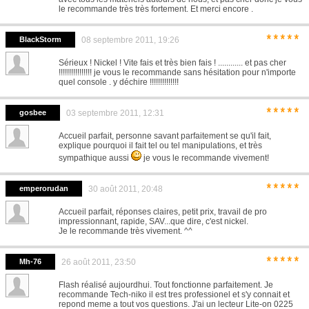
le recommande très très fortement. Et merci encore .
*****
BlackStorm
08 septembre 2011, 19:26
Sérieux ! Nickel ! Vite fais et très bien fais ! ............ et pas cher
!!!!!!!!!!!!!!!! je vous le recommande sans hésitation pour n'importe
quel console . y déchire !!!!!!!!!!!!!!
*****
gosbee
03 septembre 2011, 12:31
Accueil parfait, personne savant parfaitement se qu'il fait,
explique pourquoi il fait tel ou tel manipulations, et très
sympathique aussi
je vous le recommande vivement!
*****
emperorudan
30 août 2011, 20:48
Accueil parfait, réponses claires, petit prix, travail de pro
impressionnant, rapide, SAV...que dire, c'est nickel.
Je le recommande très vivement. ^^
*****
Mh-76
26 août 2011, 23:50
Flash réalisé aujourdhui. Tout fonctionne parfaitement. Je
recommande Tech-niko il est tres professionel et s'y connait et
repond meme a tout vos questions. J'ai un lecteur Lite-on 0225