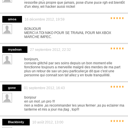
ressortie plus propre que jamais, pose d'une puce rgh est bientôt
d'un xkey, wii hacker aussi nickel
*****
amoa
16 décembre 2012, 19:59
BONJOUR
MERCI A TOI NIKO POUR SE TRAVAIL POUR MA XBOX
MARCHE IMPEC.
*****
myadean
27 septembre 2012, 22:32
bonjours,
console glitché par ses soins depuis un bon moment elle
fonctionne toujours a merveille malgré des merdes de ma part
plus un retour de sav un peu particulier,je dit que c'est une
personne qui connait son taf allez y en toute tranquillité.
*****
gone
01 septembre 2012, 16:43
bonjour
en un mot ,un pro !!!
rien a redire ,as recommander les yeux fermer ,as pu eclairer ma
lanterne et mis a jour ma jtag , top!!!
*****
Blackbirdy
10 août 2012, 13:00