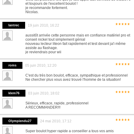
et toujours de l'excellent boulot !
je recommande fortement.
Nicolas.
*****
lantrec
19 juin 2010, 16:22
aussitôt arrivée cette personne mais en confiance matériel pro et
conseil nickel tout simplement génial
nouveau lecteur liteon fait rapidement et test devant ja'i même
assiste au flashage.
je reviendrais pour wii
*****
roms
05 juin 2010, 12:20
C'est du très bon boulot, efficace, sympathique et professionnel
Ne chercher plus vous avez trouvé l'homme de la situation!
*****
klem76
03 juin 2010, 18:02
Sérieux, efficace, rapide, professionnel
A RECOMMANDER!!!
*****
Olympiendu27
24 mai 2010, 17:12
Super boulot hyper rapide a conseiller a tous vos amis