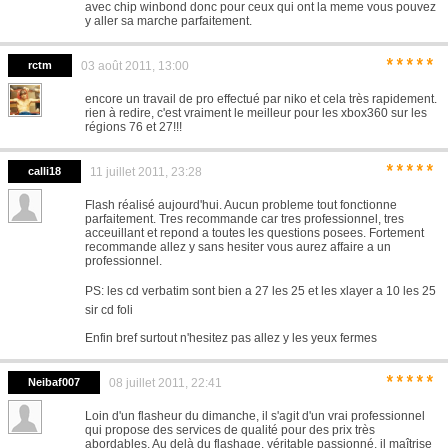
avec chip winbond donc pour ceux qui ont la meme vous pouvez
y aller sa marche parfaitement.
*****
rctm
03 août 2011, 13:00
encore un travail de pro effectué par niko et cela très rapidement.
rien à redire, c'est vraiment le meilleur pour les xbox360 sur les
régions 76 et 27!!!
*****
calli18
11 juillet 2011, 23:28
Flash réalisé aujourd'hui. Aucun probleme tout fonctionne
parfaitement. Tres recommande car tres professionnel, tres
acceuillant et repond a toutes les questions posees. Fortement
recommande allez y sans hesiter vous aurez affaire a un
professionnel.
PS: les cd verbatim sont bien a 27 les 25 et les xlayer a 10 les 25
sir cd foli
Enfin bref surtout n'hesitez pas allez y les yeux fermes
*****
Neibaf007
08 juillet 2011, 22:41
Loin d'un flasheur du dimanche, il s'agit d'un vrai professionnel
qui propose des services de qualité pour des prix très
abordables. Au delà du flashage, véritable passionné, il maîtrise