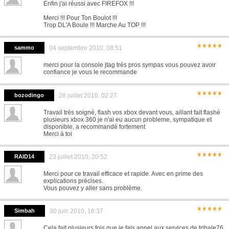
Enfin j'ai réussi avec FIREFOX !!!
Merci !!! Pour Ton Boulot !!!
Trop DL'A Boule !!! Marche Au TOP !!!
*****
sammo
04 septembre 2010, 08:51
merci pour la console jtag trés pros sympas vous pouvez avoir
confiance je vous le recommande
*****
bozodingo
28 juillet 2010, 02:27
Travail trés soigné, flash vos xbox devant vous, aillant fait flashé
plusieurs xbox 360 je n'ai eu aucun probleme, sympatique et
disponible, a recommandé fortement
Merci à toi
*****
RAID14
23 juillet 2010, 20:52
Merci pour ce travail efficace et rapide. Avec en prime des
explications précises.
Vous pouvez y aller sans problème.
*****
Simbah
30 juin 2010, 16:37
Cela fait plusieurs fois que je fais appel aux services de tribale76