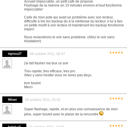
Accueil impeccable, un petit café de proposé.
Flashage de la mienne en 10 minutes environ et tout fonctionne
impeccable!
Celle de mon pote qui avait un problème avec son lecteur,
difficulté à lire les backup du à la vieillesse du lecteur, il lui a fais
un petite modif à son lecteur et maintenant les backup fonctionne
impec!
Nous reviendrons le voir sans problème. (Allez le voir sans
hésitation!)
*****
tigrrou27
08 octobre 2011, 00:47
j'ai fait flasher ma box ce soir
Tres rapide, tres efficace, tres pro.
Allez y sans hesiter vous ne serez pas deçu.
bon boulot
Merci
*****
Mitaei
05 octobre 2011, 20:33
Super flashage, rapide, et en plus une connaissance de mon
père, super boulot avec le plaisir de la rencontre
balok-x3