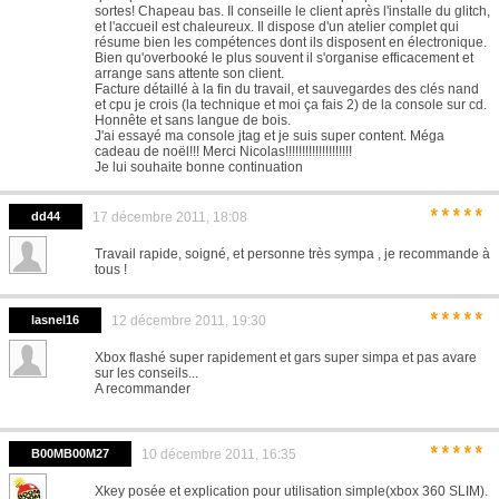
sortes! Chapeau bas. Il conseille le client après l'installe du glitch,
et l'accueil est chaleureux. Il dispose d'un atelier complet qui
résume bien les compétences dont ils disposent en électronique.
Bien qu'overbooké le plus souvent il s'organise efficacement et
arrange sans attente son client.
Facture détaillé à la fin du travail, et sauvegardes des clés nand
et cpu je crois (la technique et moi ça fais 2) de la console sur cd.
Honnête et sans langue de bois.
J'ai essayé ma console jtag et je suis super content. Méga
cadeau de noël!!! Merci Nicolas!!!!!!!!!!!!!!!!!!!!
Je lui souhaite bonne continuation
*****
dd44
17 décembre 2011, 18:08
Travail rapide, soigné, et personne très sympa , je recommande à
tous !
*****
lasnel16
12 décembre 2011, 19:30
Xbox flashé super rapidement et gars super simpa et pas avare
sur les conseils...
A recommander
*****
B00MB00M27
10 décembre 2011, 16:35
Xkey posée et explication pour utilisation simple(xbox 360 SLIM).