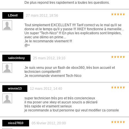
De plus repond tres rapidement a toutes les questions.
*****
LDevil
27 mars 2012, 18:56
Tout simplement EXCELLENT !!!! Tarif correct vu le mal qu'il se
donne et le temps qu'il y passe !!! XKEY fonctionne à merveille...
Un super "Tech-Nico" !!! En plus les explications sont limpides,
avec une démo en prime...
Je le recommande vivement !!!
@+
*****
salocinboy
25 mars 2012, 19:10
Je suis venu pour un flash de xbox360, très bon accueil et
technicien compétent!!!
Je recommande vivement Tech-Nico
*****
winnie13
12 mars 2012, 14:40
super technicien trés pro et trés conciencieux
il ma poser une xkey et aucun soucis a déclaré
trés rapide et vraiment serieux
je recommande a tout personne qui veut modifier ca console
*****
nico27810
05 février 2012, 20:00