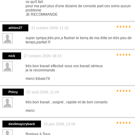
ce qu'il fait .
pour ma part plus d'une dizaine de console part ces soins aucun
probleme
JE RECOMMANDE
*****
athlon27
31 octobre 2009, 11:20
super sympa,très pro,a flasher le benq de ma élite en très peu de
temps,parfait !!!
*****
nick
27 octobre 2009, 08:15
très bon travail effectué sous vos travail sérieux
je le recommande
merci tribale76
*****
Ptitoy
07 août 2009, 11:44
trés bon travail , soigné , rapide et de bon conseils
merci
*****
devilmaycryback
15 juin 2009, 13:59
Bonjour à Tous,