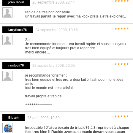
*****
jean raoul
26 septembre 2008, 22:44
rapide de tres bon conseille
un travail parfait je repart avec ma xbox prete a etre exploiter...
*****
larryflette76
24 septembre 2008, 10:16
Salut
Je recommande fortement car travail rapide et sous nous yeux
tres bien equipé et toujours pret a repondre
merci encore....
*****
ramboii76
22 septembre 2008, 20:05
je recommande fortement
tres bien equipé et tres pro, a deja fait 5 flash pour moi et des
amis
tout le monde est tres satisfait
travail propre et rapide
+++++++++++++
*****
Blutch
25 août 2008, 10:50
Impecable ! J'ai eu besoin de tribale76 à 3 reprise et à chaque
fois tres bien !! Rapide ,sympa et manip devant vous aucun