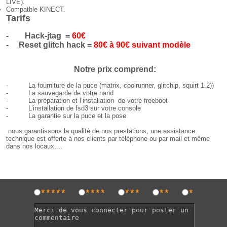
LIVE).
Compatble KINECT.
Tarifs
-
Hack-jtag =
60€
-
Reset glitch hack =
80€
à 90€ suivant modèle
Notre prix comprend:
- La fourniture de la puce (matrix, coolrunner, glitchip, squirt 1.2))
- La sauvegarde de votre nand
- La préparation et l’installation de votre freeboot
- L’installation de fsd3 sur votre console
- La garantie sur la puce et la pose
nous garantissons la qualité de nos prestations, une assistance
technique est offerte à nos clients par téléphone ou par mail et même
dans nos locaux....
*****
****
***
**
*