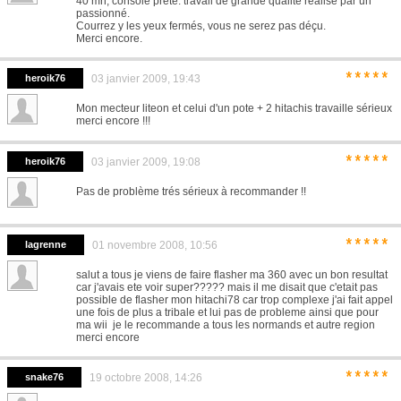
40 mn, console prete. travail de grande qualité réalisé par un
passionné.
Courrez y les yeux fermés, vous ne serez pas déçu.
Merci encore.
*****
heroik76
03 janvier 2009, 19:43
Mon mecteur liteon et celui d'un pote + 2 hitachis travaille sérieux
merci encore !!!
*****
heroik76
03 janvier 2009, 19:08
Pas de problème trés sérieux à recommander !!
*****
lagrenne
01 novembre 2008, 10:56
salut a tous je viens de faire flasher ma 360 avec un bon resultat
car j'avais ete voir super????? mais il me disait que c'etait pas
possible de flasher mon hitachi78 car trop complexe j'ai fait appel
une fois de plus a tribale et lui pas de probleme ainsi que pour
ma wii je le recommande a tous les normands et autre region
merci encore
*****
snake76
19 octobre 2008, 14:26