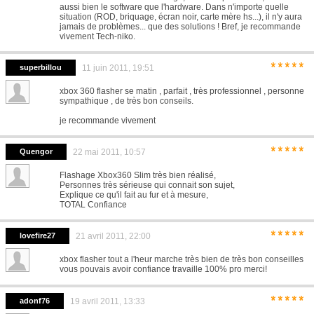
aussi bien le software que l'hardware. Dans n'importe quelle
situation (ROD, briquage, écran noir, carte mère hs...), il n'y aura
jamais de problèmes... que des solutions ! Bref, je recommande
vivement Tech-niko.
*****
superbillou
11 juin 2011, 19:51
xbox 360 flasher se matin , parfait , très professionnel , personne
sympathique , de très bon conseils.
je recommande vivement
*****
Quengor
22 mai 2011, 10:57
Flashage Xbox360 Slim très bien réalisé,
Personnes très sérieuse qui connait son sujet,
Explique ce qu'il fait au fur et à mesure,
TOTAL Confiance
*****
lovefire27
21 avril 2011, 22:00
xbox flasher tout a l'heur marche très bien de très bon conseilles
vous pouvais avoir confiance travaille 100% pro merci!
*****
adonf76
19 avril 2011, 13:33