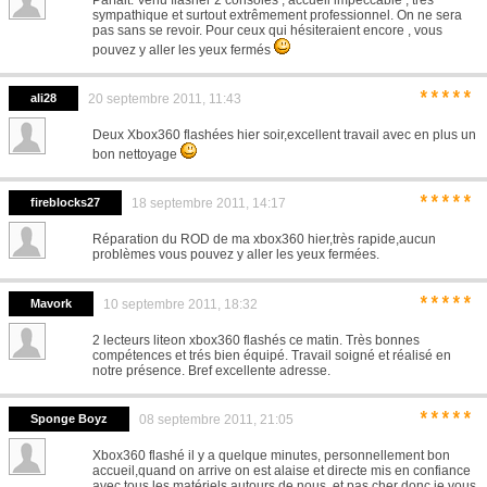
Parfait. Venu flasher 2 consoles , accueil impeccable , très
sympathique et surtout extrêmement professionnel. On ne sera
pas sans se revoir. Pour ceux qui hésiteraient encore , vous
pouvez y aller les yeux fermés
*****
ali28
20 septembre 2011, 11:43
Deux Xbox360 flashées hier soir,excellent travail avec en plus un
bon nettoyage
*****
fireblocks27
18 septembre 2011, 14:17
Réparation du ROD de ma xbox360 hier,très rapide,aucun
problèmes vous pouvez y aller les yeux fermées.
*****
Mavork
10 septembre 2011, 18:32
2 lecteurs liteon xbox360 flashés ce matin. Très bonnes
compétences et trés bien équipé. Travail soigné et réalisé en
notre présence. Bref excellente adresse.
*****
Sponge Boyz
08 septembre 2011, 21:05
Xbox360 flashé il y a quelque minutes, personnellement bon
accueil,quand on arrive on est alaise et directe mis en confiance
avec tous les matériels autours de nous, et pas cher donc je vous