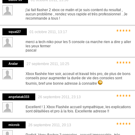
*****
01 octobre 2011, 13:56
j'ai fait flasher 2 xbox ce matin et je suis content du resultat ,
aucun problème , rendez vous rapide et très professionnel . Je
recommande a tous !
*****
squal27
01 octobre 2011, 13:17
merci a tech-niko pour les 5 console ca marche rien a dire y aller
les yeux fermer
pascal
*****
Aralar
27 septembre 2011, 10:25
Xbox flashée hier soir, acceuil et travail très pro, de plus de bons
conseils pour augmenter la durée de vie des consoles sont
fournis, bref une bonne adresse à connaitre
*****
angelatak333
26 septembre 2011, 23:13
Excellent ! 1 Xbox Flashée accueil sympathique, les explications
sont détaillées et pro à la fois. Excellente adresse !!
*****
microb
26 septembre 2011, 20:13