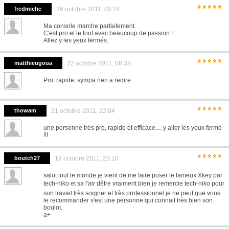
*****
fredmiche
26 octobre 2011, 00:24
Ma console marche parfaitement.
C'est pro et le tout avec beaucoup de passion !
Allez y les yeux fermés.
*****
matthieugoua
22 octobre 2011, 06:38
Pro, rapide, sympa rien a redire
*****
thowam
21 octobre 2011, 22:04
une personne très pro, rapide et efficace.... y aller les yeux fermé
!!!
*****
boutch27
18 octobre 2011, 23:10
salut tout le monde je vient de me faire poser le fameux Xkey par
tech-niko et sa l'air dêtre vraiment bien je remercie tech-niko pour
son travail très soigner et très professionnel je ne peut que vous
le recommander s'est une personne qui connait très bien son
boulot.
a+