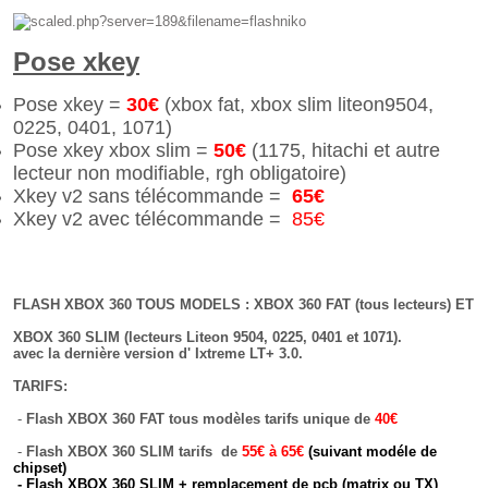
Pose xkey
Pose xkey =
30€
(xbox fat, xbox slim liteon9504,
0225, 0401, 1071)
Pose xkey xbox slim =
50€
(1175, hitachi et autre
lecteur non modifiable, rgh obligatoire)
Xkey v2 sans télécommande =
65€
Xkey v2 avec télécommande =
85
€
FLASH XBOX 360 TOUS MODELS : XBOX 360 FAT (tous lecteurs) ET
XBOX 360 SLIM (lecteurs Liteon 9504, 0225, 0401 et 1071).
avec la dernière version d' Ixtreme LT+ 3.0.
TARIFS:
-
Flash XBOX 360 FAT tous modèles tarifs unique de
40€
-
Flash XBOX 360 SLIM tarifs de
55€ à 65€
(suivant modéle de
chipset)
- Flash XBOX 360 SLIM + remplacement de pcb (matrix ou TX)