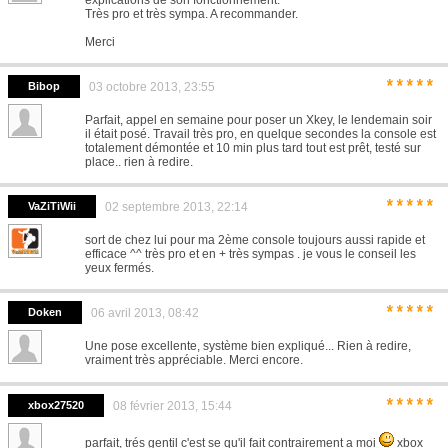
explications de son fonctionnement.
Très pro et très sympa. A recommander.
Merci
*****
Bibop
03 octobre 2013, 23:55
Parfait, appel en semaine pour poser un Xkey, le lendemain soir
il était posé. Travail très pro, en quelque secondes la console est
totalement démontée et 10 min plus tard tout est prêt, testé sur
place.. rien à redire.
*****
VaZiTiWii
02 septembre 2013, 22:14
sort de chez lui pour ma 2ème console toujours aussi rapide et
efficace ^^ très pro et en + très sympas . je vous le conseil les
yeux fermés.
*****
Doken
06 avril 2013, 08:42
Une pose excellente, système bien expliqué... Rien à redire,
vraiment très appréciable. Merci encore.
*****
xbox27520
08 février 2013, 15:44
parfait, trés gentil c'est se qu'il fait contrairement a moi
xbox