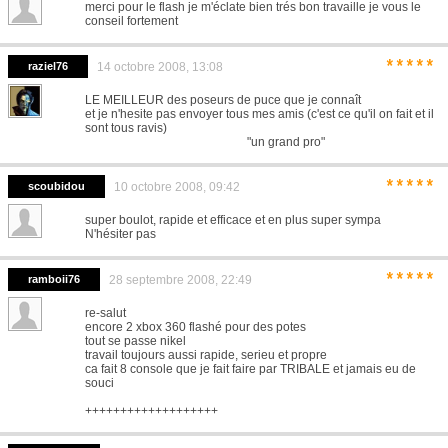
merci pour le flash je m'éclate bien trés bon travaille je vous le
conseil fortement
*****
raziel76
14 octobre 2008, 13:08
LE MEILLEUR des poseurs de puce que je connaît
et je n'hesite pas envoyer tous mes amis (c'est ce qu'il on fait et il
sont tous ravis)
"un grand pro"
*****
scoubidou
10 octobre 2008, 09:42
super boulot, rapide et efficace et en plus super sympa
N'hésiter pas
*****
ramboii76
28 septembre 2008, 22:49
re-salut
encore 2 xbox 360 flashé pour des potes
tout se passe nikel
travail toujours aussi rapide, serieu et propre
ca fait 8 console que je fait faire par TRIBALE et jamais eu de
souci
+++++++++++++++++++