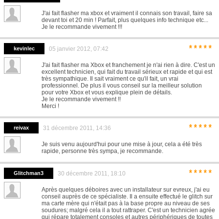
J'ai fait flasher ma xbox et vraiment il connais son travail, faire sa
devant toi et 20 min ! Parfait, plus quelques info technique etc...
Je le recommande vivement !!!
*****
kevinlec
05 janvier 2012, 07:42
J'ai fait flasher ma Xbox et franchement je n'ai rien à dire. C'est un
excellent technicien, qui fait du travail sérieux et rapide et qui est
très sympathique. Il sait vraiment ce qu'il fait, un vrai
professionnel. De plus il vous conseil sur la meilleur solution
pour votre Xbox et vous explique plein de détails.
Je le recommande vivement !!
Merci !
*****
reivax
31 décembre 2011, 14:36
Je suis venu aujourd'hui pour une mise à jour, cela a été très
rapide, personne très sympa, je recommande.
*****
Glitchman3
30 décembre 2011, 18:10
Après quelques déboires avec un installateur sur evreux, j'ai eu
conseil auprès de ce spécialiste. Il a ensuite effectué le glitch sur
ma carte mère qui n'était pas à la base propre au niveau de ses
soudures; malgré cela il a tout rattraper. C'est un technicien agrée
qui répare totalement consoles et autres périphériques de toutes