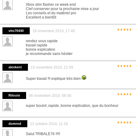
Xbox slim flasher ce week end
Clef conserver pour la prochaine mise a jour
Les conseils et du matériel pro
Excellent a bientôt
*****
vito76440
18 novembre 2010, 17:40
rendez vous rapide
travail rapide
bonne explication
je recommande sans hésiter
*****
alexkent
15 novembre 2010, 21:59
Super travail !!! explique très bien
*****
Riloute
06 novembre 2010, 06:50
super boulot ,rapide, bonne explication, que du bonheur
*****
domrod
12 octobre 2010, 11:16
Salut TRIBALE76 !!!!!