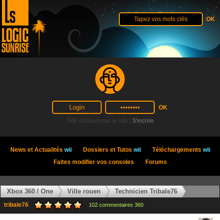
586 visiteurs sur le site |
S'incrire
News et Actualités
wii
Dossiers et Tutos
wii
Téléchargements
wii
Faites modifier vos consoles
Forums
Xbox 360 / One
Ville rouen
Technicien Tribale76
tribale76
102 commentaires 360