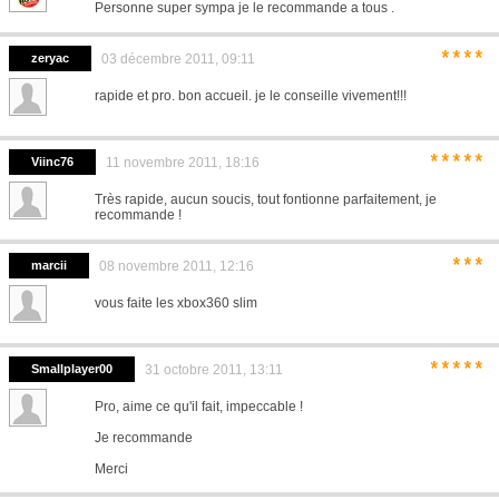
Personne super sympa je le recommande a tous .
****
zeryac
03 décembre 2011, 09:11
rapide et pro. bon accueil. je le conseille vivement!!!
*****
Viinc76
11 novembre 2011, 18:16
Très rapide, aucun soucis, tout fontionne parfaitement, je
recommande !
***
marcii
08 novembre 2011, 12:16
vous faite les xbox360 slim
*****
Smallplayer00
31 octobre 2011, 13:11
Pro, aime ce qu'il fait, impeccable !
Je recommande
Merci