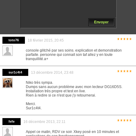
Envoyer
*****
toto76
18 février 2015, 20:45
console glitché par ses soins. explication et demonstration
parfaite. personne qui connait son taf allez y en toute
tranquillité.a+
*****
sur1c4t4
13 décembre 2014, 23:48
Niko très sympa.
Dumps sans aucun problème avec mon lecteur DG16D5S.
Installation très propre et test en live.
Rien à redire si ce n'est que j'y retournerai.
Merci.
Sur1c4t4.
*****
fefe
16 décembre 2013, 22:11
Appel ce matin, RDV ce soir. Xkey posé en 10 minutes et