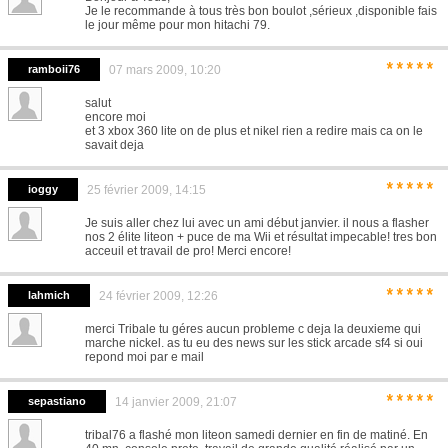
Je le recommande à tous très bon boulot ,sérieux ,disponible fais
le jour même pour mon hitachi 79.
*****
ramboii76
07 mars 2009, 10:20
salut
encore moi
et 3 xbox 360 lite on de plus et nikel rien a redire mais ca on le
savait deja
*****
ioggy
25 février 2009, 14:15
Je suis aller chez lui avec un ami début janvier. il nous a flasher
nos 2 élite liteon + puce de ma Wii et résultat impecable! tres bon
acceuil et travail de pro! Merci encore!
*****
lahmich
24 février 2009, 12:26
merci Tribale tu géres aucun probleme c deja la deuxieme qui
marche nickel. as tu eu des news sur les stick arcade sf4 si oui
repond moi par e mail
*****
sepastiano
14 janvier 2009, 21:07
tribal76 a flashé mon liteon samedi dernier en fin de matiné. En