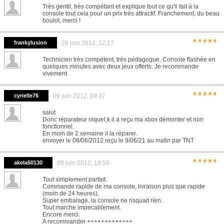
Très gentil, très compétant et explique tout ce qu'il fait à la
console tout cela pour un prix très attractif. Franchement, du beau
boulot, merci !
*****
frankylusion
26 juin 2012, 12:17
Technicien très compétent, très pédagogue. Console flashée en
quelques minutes avec deux jeux offerts. Je recommande
vivement.
*****
cyrielle76
09 juin 2012, 09:37
salut
Donc réparateur niquel,k il a reçu ma xbox démonter et non
fonctionnel.
En moin de 2 semaine il la réparer.
envoyer le 08/06/2012 reçu le 9/06/21 au matin par TNT
*****
akela50130
08 juin 2012, 18:50
Tout simplement parfait.
Commande rapide de ma console, livraison plus que rapide
(moin de 24 heures).
Super embalage, la console ne risquait rien.
Tout marche impecablement.
Encore merci.
A recommander +++++++++++++