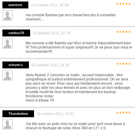
*****
aventure
14 octobre 2011, 06:58
ma console flashee par nico travail tres pro à conseiller
vivement....
*****
caribou76
13 octobre 2011, 07:34
Ma console a été flashée par Nico et tourne impecablement bien
!!!! Tres professionnel et super soigneux!!! Je ne peux que vous le
recommander!!!!
*****
schumi.c
08 octobre 2011, 14:30
Venu flasher 2 consoles ce matin , accueil impeccable , très
sympathique et surtout extrêmement professionnel. On ne sera
pas sans se revoir. Pour ceux qui hésiteraient encore , vous
pouvez y aller les yeux fermés et avec en plus un bon nettoyage
et petite modif de mon lecteur et maintenant les backup
fonctionne nickel
merci à tribale 76
*****
Thunderben
08 octobre 2011, 13:51
J'ai été avec un pote chez lui ce matin pour qu'il nous fasse à
chacun le flashage de notre Xbox 360 en LT+ 2.0.