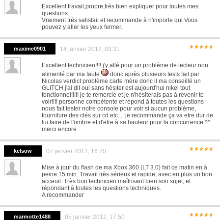
Excellent travail,propre,très bien expliquer pour toutes mes
questions.
Vraiment très satisfait et recommande à n'importe qui.Vous
pouvez y aller les yeux fermer.
*****
maxime0901
14 janvier 2012, 03:31
Excellent technicien!!!! j'y allé pour un problème de lecteur non
alimenté par ma faute
donc après plusieurs tests fait par
Nicolas verdict problème carte mère donc il ma conseillé un
GLITCH j'ai dit oui sans hésiter est aujourd'hui nikel tout
fonctionne!!!!!! je te remercie et je n'hésiterais pas à revenir te
voir!!!! personne compétente et répond à toutes les questions
nous fait tester notre console pour voir si aucun problème,
fourniture des clés sur cd etc.... je recommande ça va etre dur de
lui faire de l'ombre et d'etre à sa hauteur pour la concurrence ^^
merci encore
*****
kelsow
07 janvier 2012, 16:20
Mise à jour du flash de ma Xbox 360 (LT 3.0) fait ce matin en à
peine 15 min. Travail très sérieux et rapide, avec en plus un bon
acceuil. Très bon technicien maîtrisant bien son sujet, et
répondant à toutes les questions techniques.
A recommander
*****
marmotte1488
05 janvier 2012, 17:50