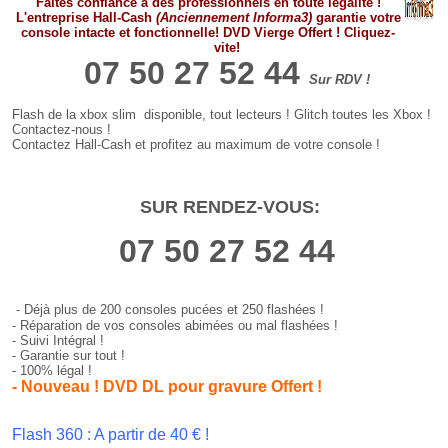
Faites confiance à des professionnels
en toute légalité
!
L'entreprise Hall-Cash
(Anciennement Informa3)
garantie votre
console intacte et fonctionnelle!
DVD Vierge Offert !
Cliquez-
vite!
07 50 27 52 44
Sur RDV !
Flash de la xbox slim disponible, tout lecteurs ! Glitch toutes les Xbox !
Contactez-nous !
Contactez Hall-Cash et profitez au maximum de votre console !
SUR RENDEZ-VOUS:
07 50 27 52 44
- Déjà plus de 200 consoles pucées et 250 flashées !
- Réparation de vos consoles abimées ou mal flashées !
- Suivi Intégral !
- Garantie sur tout !
- 100% légal !
- Nouveau ! DVD DL pour gravure Offert !
Flash 360
:
A partir de 40 € !