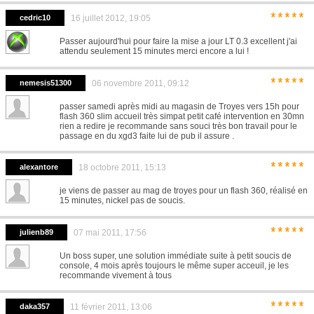
*****
cedric10
16 juillet 2012, 19:05
Passer aujourd'hui pour faire la mise a jour LT 0.3 excellent j'ai
attendu seulement 15 minutes merci encore a lui !
*****
nemesis51300
06 novembre 2011, 09:12
passer samedi après midi au magasin de Troyes vers 15h pour
flash 360 slim accueil très simpat petit café intervention en 30mn
rien a redire je recommande sans souci très bon travail pour le
passage en du xgd3 faite lui de pub il assure .
*****
alexantore
18 octobre 2011, 15:13
je viens de passer au mag de troyes pour un flash 360, réalisé en
15 minutes, nickel pas de soucis.
*****
julienb89
07 mai 2011, 17:56
Un boss super, une solution immédiate suite à petit soucis de
console, 4 mois après toujours le même super acceuil, je les
recommande vivement à tous
*****
daka357
11 février 2011, 13:06