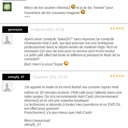
Merci de ton soutien informa3
et je te dis "merde" pour
l'ouverture de ton nouveau magasin
+++
*****
genesyse
10 février 2011, 22:08
Après avoir contacté "daka357" sans réponse j'ai contacté
l'entreprise Hall-Cash, qui faut préciser est une entreprise
professionnel dans le dépôt-ventre de matériel High-Tech et
musique! (Un peu de pub pour le service qu'il m'ont rendu)
Le petit café offert fait toute la différence pendant le flash de la
console!!!
Bref, merci à vous! Super
*****
otesyfy_47
19 janvier 2011, 12:16
J'ai appelé le matin et ils mont flashé ma console l'après midi
même en 30 minutes environ. Petit café pour l'attente dans une
salle sympa. On m'a recommandé Hall-Cash (Anciennement
Informa3) et ils ont une superbe boutique!
Le technicien a répondu à toutes mes questions et un DVD DL
est offert pour gravure!
Franchement, y'a pas mieux que Hall-Cash!
Merci beaucoup!
otesyfy_47