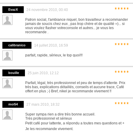
*****
EvazX
24 novembre 2010, 00:40
Patron social, l'ambiance niquel, bon travailleur a recommander
jamais de soucis chez eux , pas trop chère et de qualité =)... si
vous voulez flasher votreconsole et autres... je vous les
recommande .
*****
calibranico
14 juillet 2010, 16:59
parfait, rapide, sérieux, le top quoi!!!
*****
bouille
25 juin 2010, 12:12
Parfait, légal, très professionnel et peu de temps d'attente. Prix
très bas, explications détaillés, conseils et aucune trace, Café
offert en plus ;-) Bref, nikel je recommande vivement !!
*****
moi54
27 mars 2010, 18:32
Super sympa rien a dire très bonne accueil.
Très professionnel et sérieux
Petit café pour lattente, a répondu a toutes mes questions et +
Je les recommande vivement.