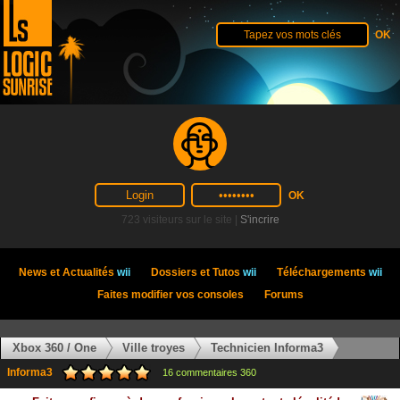
723 visiteurs sur le site |
S'incrire
News et Actualités
wii
Dossiers et Tutos
wii
Téléchargements
wii
Faites modifier vos consoles
Forums
Xbox 360 / One
Ville troyes
Technicien Informa3
Informa3
16 commentaires 360