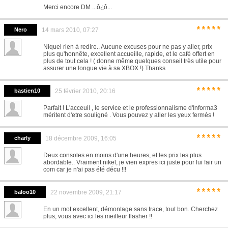
Merci encore DM ...ô¿ô...
*****
Nero
14 mars 2010, 07:27
Niquel rien à redire.. Aucune excuses pour ne pas y aller, prix
plus qu'honnête, excellent accueille, rapide, et le café offert en
plus de tout cela ! ( donne même quelques conseil très utile pour
assurer une longue vie à sa XBOX !) Thanks
*****
bastien10
25 février 2010, 20:16
Parfait ! L'acceuil , le service et le professionnalisme d'Informa3
méritent d'etre souligné . Vous pouvez y aller les yeux fermés !
*****
charly
18 décembre 2009, 16:05
Deux consoles en moins d'une heures, et les prix les plus
abordable.. Vraiment nikel, je vien expres ici juste pour lui fair un
com car je n'ai pas été décu !!!
*****
baloo10
22 novembre 2009, 21:17
En un mot excellent, démontage sans trace, tout bon. Cherchez
plus, vous avec ici les meilleur flasher !!