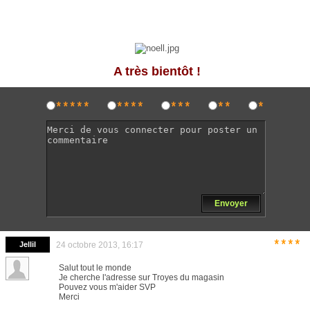
A très bi
entôt !
*****
****
***
**
*
Envoyer
****
Jellil
24 octobre 2013, 16:17
Salut tout le monde
Je cherche l'adresse sur Troyes du magasin
Pouvez vous m'aider SVP
Merci