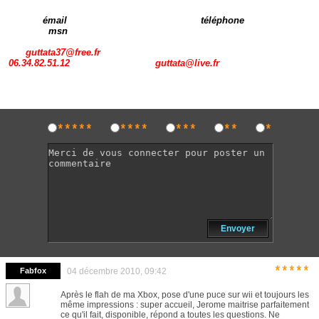
émail téléphone
msn
guttata37@free.fr
06.34.82.51.12
guttata@live.fr
*****
****
***
**
*
Envoyer
*****
Fabfox
04 décembre 2010, 09:42
Après le flah de ma Xbox, pose d'une puce sur wii et toujours les
même impressions : super accueil, Jerome maitrise parfaitement
ce qu'il fait, disponible, répond a toutes les questions. Ne