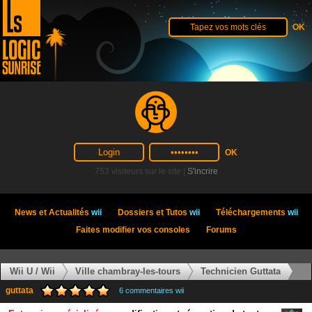
753 visiteurs sur le site |
S'incrire
News et Actualités
wii
Dossiers et Tutos
wii
Téléchargements
wii
Faites modifier vos consoles
Forums
Wii U / Wii
Ville chambray-les-tours
Technicien Guttata
guttata
6 commentaires wii