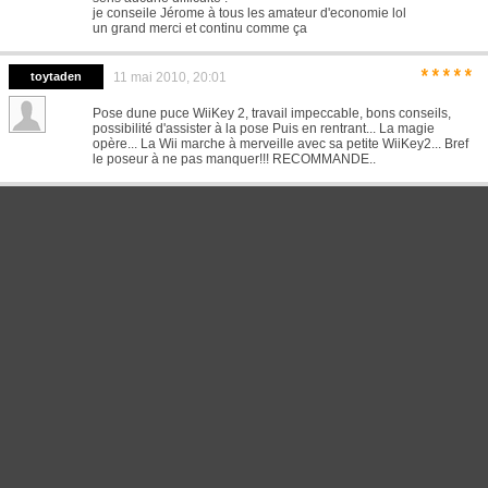
je conseile Jérome à tous les amateur d'economie lol
un grand merci et continu comme ça
*****
toytaden
11 mai 2010, 20:01
Pose dune puce WiiKey 2, travail impeccable, bons conseils,
possibilité d'assister à la pose Puis en rentrant... La magie
opère... La Wii marche à merveille avec sa petite WiiKey2... Bref
le poseur à ne pas manquer!!! RECOMMANDE..