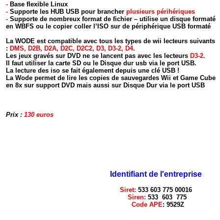
-
Base flexible Linux
-
Supporte les
HUB USB pour brancher
plusieurs périhériques
-
Supporte de nombreux format de fichier – utilise un disque formaté
en WBFS ou le copier coller l’ISO sur de périphérique USB formaté
La WODE est compatible avec tous les types de wii lecteurs suivants
:
DMS, D2B, D2A, D2C, D2C2, D3, D3-2, D4
.
Les jeux gravés sur DVD ne se lancent pas avec les lecteurs
D3-2.
Il faut utiliser la carte SD ou le Disque dur usb via le port USB.
La lecture des iso se fait également depuis une clé USB !
La Wode permet de lire les copies de sauvegardes Wii et Game Cube
en 8x sur support DVD mais aussi sur
Disque Dur via le port USB
Prix :
130
euros
Identifiant de l'entreprise
Siret:
533 603 775 00016
Siren:
533 603 775
Code APE
: 9529Z