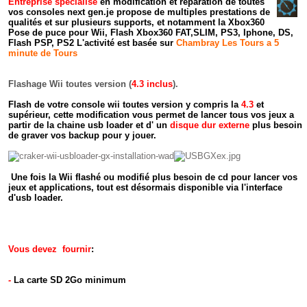
Entreprise
spécialisé
en modification et ré
paration de toutes
vos c
onsoles next gen.
je propose de multiples prestations de
qualités et sur plusieurs supports, et notamment la Xbox360
Pose de puce pour Wii, Flash Xbox360 FAT,SLIM, PS3, Iphone, DS,
Flash PSP,
PS2
L'activité est basée sur
Chambray Les Tours a 5
minute de Tours
Flashage Wii toutes version (
4.3 inclus
).
Flash
de votre
console wii toutes version y compris la
4.3
et
supérieur, cette
modification vous permet de lancer tous vos jeux a
partir de la chaine
usb loader et d' un
d
isque dur externe
plus besoin
de
graver vos
backup pour y jouer.
Une fois la Wii flashé ou modifié plus besoin de cd pour lancer vos
jeux et applications, tout est
désormais disponible via l'interface
d'usb loader.
Vous devez fournir
:
-
La carte SD 2Go minimum