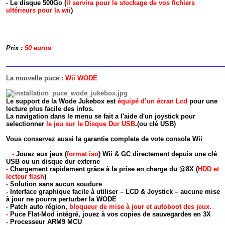
-
Le disque 500Go (
il servira pour le stockage de vos fichiers
ultérieurs pour la wii
)
Prix :
50
euros
______________________________________________________________
La nouvelle puce :
Wii WODE
Le support de la Wode Jukebox est
équipé d’un écran Lcd
pour une
lecture plus facile des infos.
La navigation dans le menu se fait a l'aide d'un joystick pour
selectionner
le jeu sur le Disque Dur USB
.(ou clé USB)
Vous conservez aussi la garantie complete de vote console Wii
-
Jouez aux jeux (
format iso
) Wii & GC directement depuis une clé
USB ou un disque dur externe
-
Chargement rapidement grâce à la prise en charge du @8X (
HDD et
lecteur flash
)
-
Solution sans aucun soudure
-
Interface graphique facile à utiliser – LCD & Joystick – aucune mise
à jour ne pourra perturber la WODE
-
Patch auto région,
bloqueur de mise à jour et autoboot des jeux.
-
Puce Flat-Mod intégré, jouez à vos copies de sauvegardes en 3X
-
Processeur ARM9 MCU