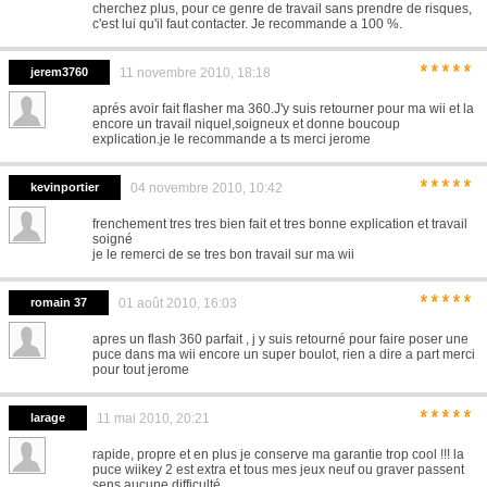
cherchez plus, pour ce genre de travail sans prendre de risques,
c'est lui qu'il faut contacter. Je recommande a 100 %.
*****
jerem3760
11 novembre 2010, 18:18
aprés avoir fait flasher ma 360.J'y suis retourner pour ma wii et la
encore un travail niquel,soigneux et donne boucoup
explication.je le recommande a ts merci jerome
*****
kevinportier
04 novembre 2010, 10:42
frenchement tres tres bien fait et tres bonne explication et travail
soigné
je le remerci de se tres bon travail sur ma wii
*****
romain 37
01 août 2010, 16:03
apres un flash 360 parfait , j y suis retourné pour faire poser une
puce dans ma wii encore un super boulot, rien a dire a part merci
pour tout jerome
*****
larage
11 mai 2010, 20:21
rapide, propre et en plus je conserve ma garantie trop cool !!! la
puce wiikey 2 est extra et tous mes jeux neuf ou graver passent
sens aucune difficulté .