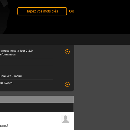
 grosse mise à jour 2.2.0
performances
 un nouveau menu
ur Switch
ions!