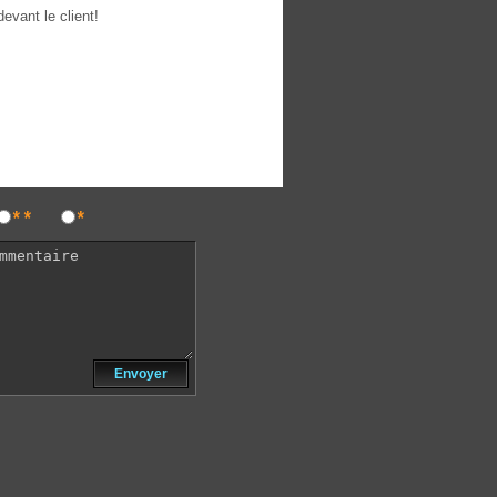
devant le client!
**
*
Envoyer