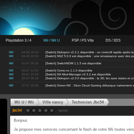
Playstation 3 / 4
Wii / Wii U
PSP / PS Vita
DS / 3DS
WII
04-08 18:43
[Switch] Dekopon v2.2.1 disponible : un correctif rapide après la
WII
04-08 18:30
[Switch] NSZ 5.0.0 est disponible : une renaissance avec des 
WII
31-07 08:29
[Switch] SwitchNOW 1.1.5 est disponible
WII
30-07 13:52
[Switch] Cemu-nx 1.1.0 disponible
WII
30-07 10:26
[Switch] NX-Mod-Manager v3.3.2 est disponible
WII
30-07 09:38
[Switch] Dekopon v2.0.0 disponible : la 3D, les save states et
WII
27-07 19:36
[Switch] Green-NX : Xbox Cloud Gaming débarque nativement s
Wii U / Wii
Ville nancy
Technicien Jbc54
jbc54
aucun
Bonjour,
Je propose mes services concernant le flash de votre Wii toutes vers