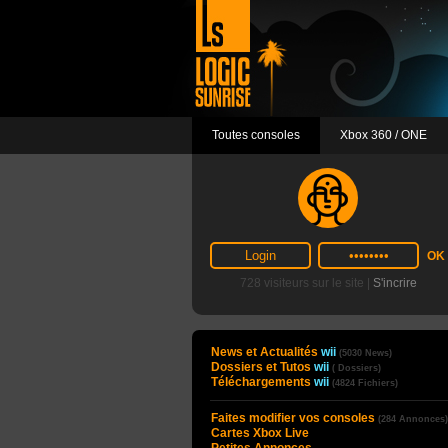
Toutes consoles
Xbox 360 / ONE
728 visiteurs sur le site |
S'incrire
News et Actualités
wii
(5030 News)
Dossiers et Tutos
wii
( Dossiers)
Téléchargements
wii
(4824 Fichiers)
Faites modifier vos consoles
(284 Annonces)
Cartes Xbox Live