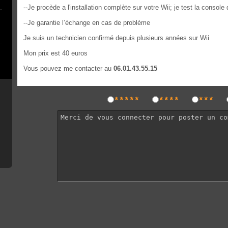
--Je procède a l'installation complète sur votre Wii; je test la console 
--Je garantie l’échange en cas de problème
Je suis un technicien confirmé depuis plusieurs années sur Wii
Mon prix est 40 euros
Vous pouvez me contacter au
06.01.43.55.15
*****
****
***