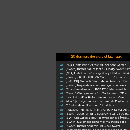
20 derniers dossiers et tutoriaux
wii
[NGC] Installation et test du Picoboot Gamecube
wii
[Switch] Installation et test du Picofly Switch Lit
wii
[N64] Installation d'un digital key HDMI sur N64
wii
[Switch] TUTO 6400mAh Mod = +55% d'autonomie en nomade !
wii
[SWITCH] Mettre le Statut de la Switch sur Di
wii
[Switch] Réparation écran orange ou erreur 2110-3127
wii
[Snes] Installation du PCB FFVI Man switchless 50/60hz dezonnage
wii
[Switch] Changement d'un Socket micro SD sur switch classique
wii
Installation d'un Hwfly dans une switch Oled
wii
Mise à jour sysnand et emunand via Daybreak
wii
Création d'une Emunand Via Hekate
wii
Installation de fichier NSP XCI ou NSZ via D
wii
[Switch] Jouer en ligne sous CFW sans être ba
wii
[SWITCH] Guide 1 pour commencer le développement d'homebrews
wii
[Switch] Savoir exactement si ma switch est patchée ou non
wii
[Switch] Installer Android 10 Q sur Switch
wii
[Tuto Noob-friendly] Accéder aux données de sa Switch sans retirer la carte m