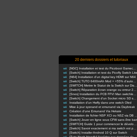
20 derniers dossiers et tutoriaux
wii
[NGC] Installation et test du Picoboot Gamecube
wii
[Switch] Installation et test du Picofly Switch Lit
wii
[N64] Installation d'un digital key HDMI sur N64
wii
[Switch] TUTO 6400mAh Mod = +55% d'autonomie en nomade !
wii
[SWITCH] Mettre le Statut de la Switch sur Di
wii
[Switch] Réparation écran orange ou erreur 2110-3127
wii
[Snes] Installation du PCB FFVI Man switchless 50/60hz dezonnage
wii
[Switch] Changement d'un Socket micro SD sur switch classique
wii
Installation d'un Hwfly dans une switch Oled
wii
Mise à jour sysnand et emunand via Daybreak
wii
Création d'une Emunand Via Hekate
wii
Installation de fichier NSP XCI ou NSZ via D
wii
[Switch] Jouer en ligne sous CFW sans être ba
wii
[SWITCH] Guide 1 pour commencer le développement d'homebrews
wii
[Switch] Savoir exactement si ma switch est patchée ou non
wii
[Switch] Installer Android 10 Q sur Switch
wii
[Tuto Noob-friendly] Accéder aux données de sa Switch sans retirer la carte m