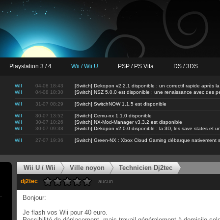
Playstation 3 / 4
Wii / Wii U
PSP / PS Vita
DS / 3DS
WII
04-08 18:43
[Switch] Dekopon v2.2.1 disponible : un correctif rapide après la
WII
04-08 18:30
[Switch] NSZ 5.0.0 est disponible : une renaissance avec des 
WII
31-07 08:29
[Switch] SwitchNOW 1.1.5 est disponible
WII
30-07 13:52
[Switch] Cemu-nx 1.1.0 disponible
WII
30-07 10:26
[Switch] NX-Mod-Manager v3.3.2 est disponible
WII
30-07 09:38
[Switch] Dekopon v2.0.0 disponible : la 3D, les save states et
WII
27-07 19:36
[Switch] Green-NX : Xbox Cloud Gaming débarque nativement s
Wii U / Wii
Ville noyon
Technicien Dj2tec
dj2tec
aucun
Bonjour:
Je flash vos Wii pour 40 euro.
Possibilité de déplacement, mais travail généralement à domicile selo