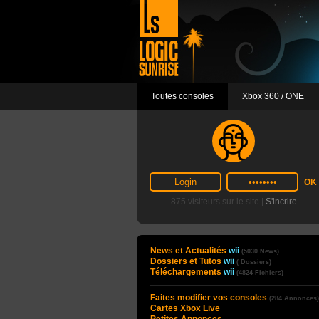
Toutes consoles
Xbox 360 / ONE
875 visiteurs sur le site |
S'incrire
News et Actualités
wii
(5030 News)
Dossiers et Tutos
wii
( Dossiers)
Téléchargements
wii
(4824 Fichiers)
Faites modifier vos consoles
(284 Annonces)
Cartes Xbox Live