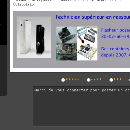
0612561716
*****
****
***