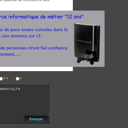
**
*
Envoyer