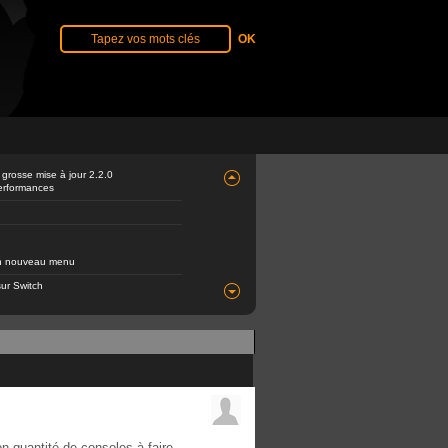
 grosse mise à jour 2.2.0
performances
 un nouveau menu
ur Switch
n quantité de consoles à faire.