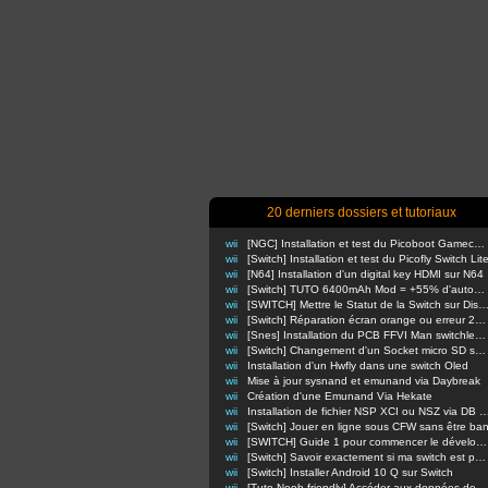
20 derniers dossiers et tutoriaux
wii
[NGC] Installation et test du Picoboot Gamecube
wii
[Switch] Installation et test du Picofly Switch Lit
wii
[N64] Installation d'un digital key HDMI sur N64
wii
[Switch] TUTO 6400mAh Mod = +55% d'autonomie en nomade !
wii
[SWITCH] Mettre le Statut de la Switch sur Di
wii
[Switch] Réparation écran orange ou erreur 2110-3127
wii
[Snes] Installation du PCB FFVI Man switchless 50/60hz dezonnage
wii
[Switch] Changement d'un Socket micro SD sur switch classique
wii
Installation d'un Hwfly dans une switch Oled
wii
Mise à jour sysnand et emunand via Daybreak
wii
Création d'une Emunand Via Hekate
wii
Installation de fichier NSP XCI ou NSZ via D
wii
[Switch] Jouer en ligne sous CFW sans être ba
wii
[SWITCH] Guide 1 pour commencer le développement d'homebrews
wii
[Switch] Savoir exactement si ma switch est patchée ou non
wii
[Switch] Installer Android 10 Q sur Switch
wii
[Tuto Noob-friendly] Accéder aux données de sa Switch sans retirer la carte m