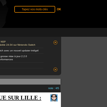
de NSP
Noble 24.04 sur Nintendo Switch
itch avec un nouvel updater intégré
 grosse mise à jour 2.2.0
performances
note : 4/5
E SUR LILLE :