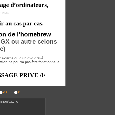
age d’ordinateurs,
 iPads.
r au cas par cas.
tion de l'homebrew
 GX ou autre celons
e)
ur externe ou d'un dvd gravé.
ation ne pourra pas être fonctionnelle
SAGE PRIVE /!\
**
*