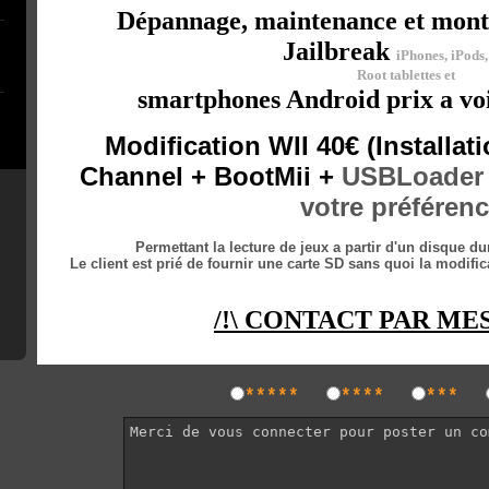
Dépannage, maintenance et mont
Jailbreak
iPhones, iPods,
Root tablettes et
smartphones Android prix a voi
Modification WII 40€ (Installa
Channel + BootMii +
USB
Loader
votre préférenc
Permettant la lecture de jeux a partir d'un disque d
Le client est prié de fournir une carte SD sans quoi la modific
/!\ CONTACT PAR MES
*****
****
***