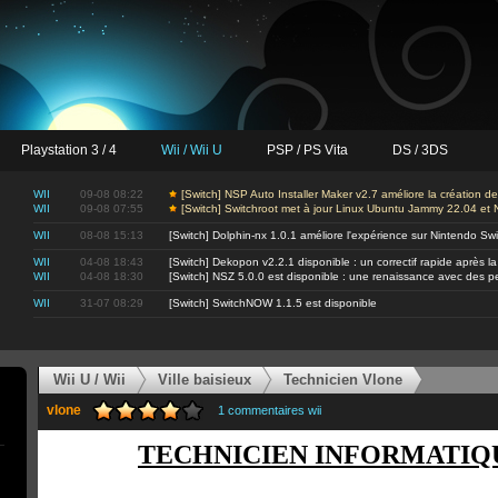
Playstation 3 / 4
Wii / Wii U
PSP / PS Vita
DS / 3DS
WII
09-08 08:22
[Switch] NSP Auto Installer Maker v2.7 améliore la création 
WII
09-08 07:55
[Switch] Switchroot met à jour Linux Ubuntu Jammy 22.04 et 
WII
08-08 15:13
[Switch] Dolphin-nx 1.0.1 améliore l'expérience sur Nintendo Sw
WII
04-08 18:43
[Switch] Dekopon v2.2.1 disponible : un correctif rapide après la
WII
04-08 18:30
[Switch] NSZ 5.0.0 est disponible : une renaissance avec des 
WII
31-07 08:29
[Switch] SwitchNOW 1.1.5 est disponible
Wii U / Wii
Ville baisieux
Technicien Vlone
vlone
1 commentaires wii
TECHNICIEN INFORMATIQU