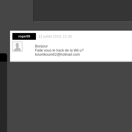
roger59
11 juillet 2019, 21:26
Bonjour
Faite vous le hack de la Wii u?
koumkoum62@hotmail.com
e
scord
B Installer
n
émoire de la console