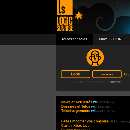
Toutes consoles
Xbox 360 / ONE
970 visiteurs sur le site |
S'incrire
News et Actualités
wii
(5033 News)
Dossiers et Tutos
wii
( Dossiers)
Téléchargements
wii
(4824 Fichiers)
Faites modifier vos consoles
(284 Annonces)
Cartes Xbox Live