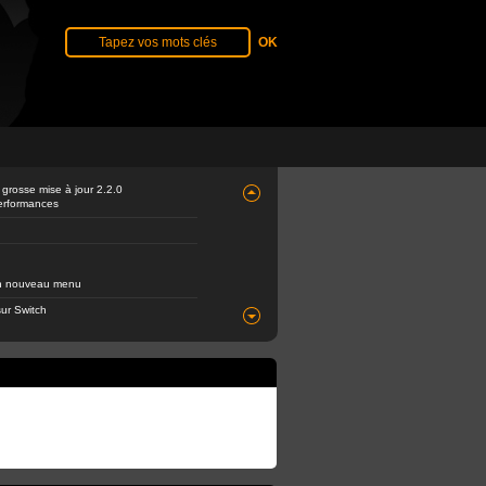
 grosse mise à jour 2.2.0
performances
 un nouveau menu
ur Switch