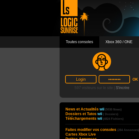
Toutes consoles
Xbox 360 / ONE
597 visiteurs sur le site |
S'incrire
News et Actualités
wii
(5030 News)
Dossiers et Tutos
wii
( Dossiers)
Téléchargements
wii
(4824 Fichiers)
Faites modifier vos consoles
(284 Annonces)
Cartes Xbox Live