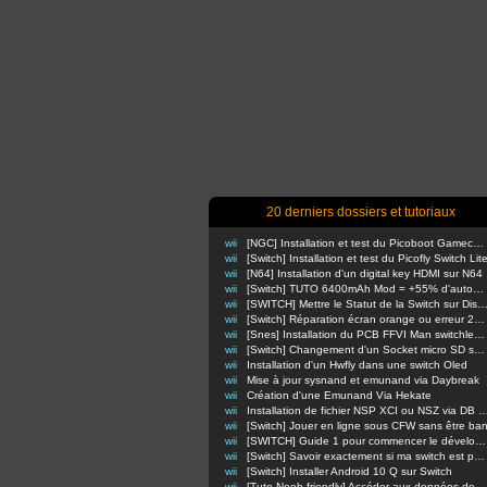
20 derniers dossiers et tutoriaux
wii
[NGC] Installation et test du Picoboot Gamecube
wii
[Switch] Installation et test du Picofly Switch Lit
wii
[N64] Installation d'un digital key HDMI sur N64
wii
[Switch] TUTO 6400mAh Mod = +55% d'autonomie en nomade !
wii
[SWITCH] Mettre le Statut de la Switch sur Di
wii
[Switch] Réparation écran orange ou erreur 2110-3127
wii
[Snes] Installation du PCB FFVI Man switchless 50/60hz dezonnage
wii
[Switch] Changement d'un Socket micro SD sur switch classique
wii
Installation d'un Hwfly dans une switch Oled
wii
Mise à jour sysnand et emunand via Daybreak
wii
Création d'une Emunand Via Hekate
wii
Installation de fichier NSP XCI ou NSZ via D
wii
[Switch] Jouer en ligne sous CFW sans être ba
wii
[SWITCH] Guide 1 pour commencer le développement d'homebrews
wii
[Switch] Savoir exactement si ma switch est patchée ou non
wii
[Switch] Installer Android 10 Q sur Switch
wii
[Tuto Noob-friendly] Accéder aux données de sa Switch sans retirer la carte m