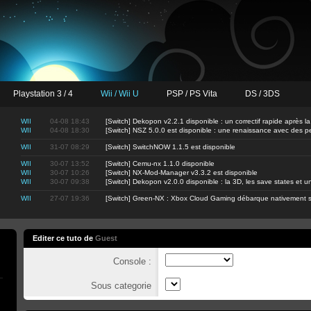
Playstation 3 / 4
Wii / Wii U
PSP / PS Vita
DS / 3DS
WII
04-08 18:43
[Switch] Dekopon v2.2.1 disponible : un correctif rapide après la
WII
04-08 18:30
[Switch] NSZ 5.0.0 est disponible : une renaissance avec des 
WII
31-07 08:29
[Switch] SwitchNOW 1.1.5 est disponible
WII
30-07 13:52
[Switch] Cemu-nx 1.1.0 disponible
WII
30-07 10:26
[Switch] NX-Mod-Manager v3.3.2 est disponible
WII
30-07 09:38
[Switch] Dekopon v2.0.0 disponible : la 3D, les save states et
WII
27-07 19:36
[Switch] Green-NX : Xbox Cloud Gaming débarque nativement s
Editer ce tuto de
Guest
Console :
Sous categorie