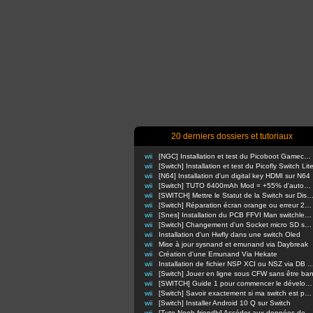
20 derniers dossiers et tutoriaux
wii
[NGC] Installation et test du Picoboot Gamecube
wii
[Switch] Installation et test du Picofly Switch Lit
wii
[N64] Installation d'un digital key HDMI sur N64
wii
[Switch] TUTO 6400mAh Mod = +55% d'autonomie en nomade !
wii
[SWITCH] Mettre le Statut de la Switch sur Di
wii
[Switch] Réparation écran orange ou erreur 2110-3127
wii
[Snes] Installation du PCB FFVI Man switchless 50/60hz dezonnage
wii
[Switch] Changement d'un Socket micro SD sur switch classique
wii
Installation d'un Hwfly dans une switch Oled
wii
Mise à jour sysnand et emunand via Daybreak
wii
Création d'une Emunand Via Hekate
wii
Installation de fichier NSP XCI ou NSZ via D
wii
[Switch] Jouer en ligne sous CFW sans être ba
wii
[SWITCH] Guide 1 pour commencer le développement d'homebrews
wii
[Switch] Savoir exactement si ma switch est patchée ou non
wii
[Switch] Installer Android 10 Q sur Switch
wii
[Tuto Noob-friendly] Accéder aux données de sa Switch sans retirer la carte m