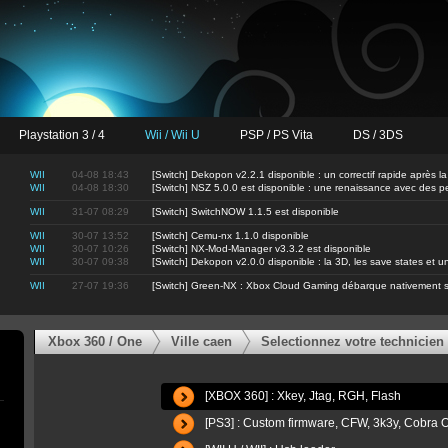
Playstation 3 / 4
Wii / Wii U
PSP / PS Vita
DS / 3DS
WII
04-08 18:43
[Switch] Dekopon v2.2.1 disponible : un correctif rapide après la
WII
04-08 18:30
[Switch] NSZ 5.0.0 est disponible : une renaissance avec des 
WII
31-07 08:29
[Switch] SwitchNOW 1.1.5 est disponible
WII
30-07 13:52
[Switch] Cemu-nx 1.1.0 disponible
WII
30-07 10:26
[Switch] NX-Mod-Manager v3.3.2 est disponible
WII
30-07 09:38
[Switch] Dekopon v2.0.0 disponible : la 3D, les save states et
WII
27-07 19:36
[Switch] Green-NX : Xbox Cloud Gaming débarque nativement s
Xbox 360 / One
Ville caen
Selectionnez votre technicien
[XBOX 360] : Xkey, Jtag, RGH, Flash
[PS3] : Custom firmware, CFW, 3k3y, Cobr