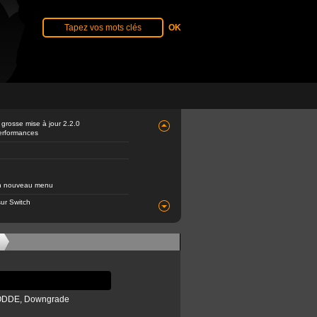
 grosse mise à jour 2.2.0
performances
 un nouveau menu
ur Switch
a ODDE, Downgrade