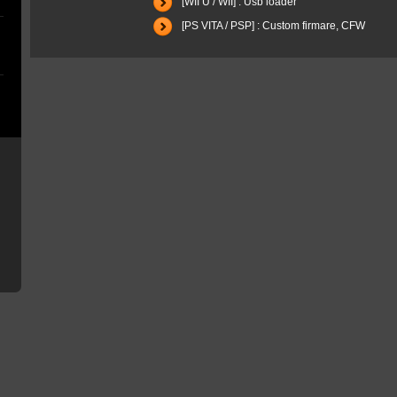
[WII U / WII] : Usb loader
[PS VITA / PSP] : Custom firmare, CFW