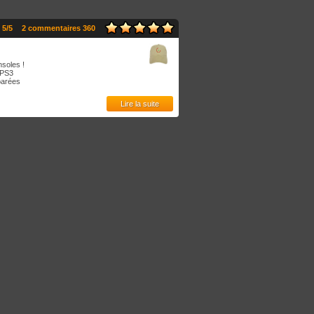
 5/5
2 commentaires 360
nsoles !
 PS3
parées
Lire la suite