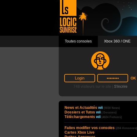
Toutes consoles
Xbox 360 / ONE
748 visiteurs sur le site |
S'incrire
News et Actualités
wii
(5030 News)
Dossiers et Tutos
wii
( Dossiers)
Téléchargements
wii
(4824 Fichiers)
Faites modifier vos consoles
(284 Annonces)
Cartes Xbox Live