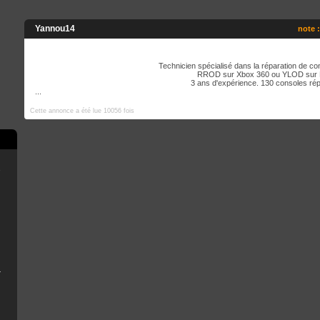
Yannou14
note :
Technicien spécialisé dans la réparation de co
RROD sur Xbox 360 ou YLOD sur
3 ans d'expérience. 130 consoles ré
...
Cette annonce a été lue 10056 fois
e
scord
B Installer
n
émoire de la console