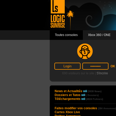
Toutes consoles
Xbox 360 / ONE
690 visiteurs sur le site |
S'incrire
News et Actualités
wii
(5030 News)
Dossiers et Tutos
wii
( Dossiers)
Téléchargements
wii
(4824 Fichiers)
Faites modifier vos consoles
(284 Annonces)
Cartes Xbox Live