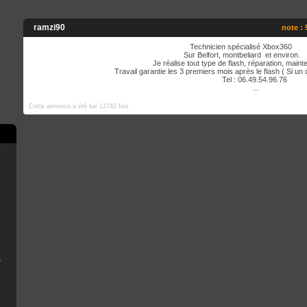
ramzi90
note : 
Technicien spécialisé Xbox360
Sur Belfort, montbeliard et environ.
Je réalise tout type de flash, réparation, main
Travail garantie les 3 premiers mois après le flash ( Si un
Tel : 06.49.54.96.76
...
Cette annonce a été lue 12742 fois
e
scord
B Installer
n
émoire de la console