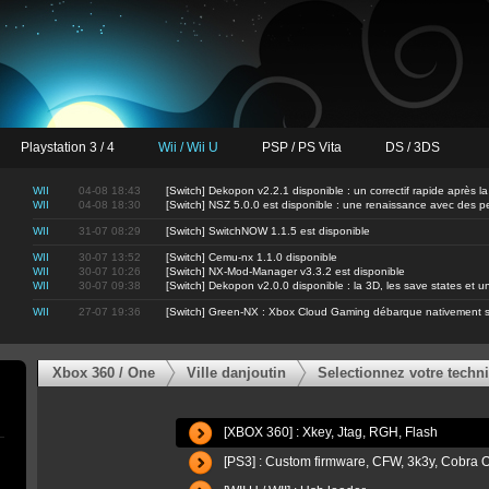
Playstation 3 / 4
Wii / Wii U
PSP / PS Vita
DS / 3DS
WII
04-08 18:43
[Switch] Dekopon v2.2.1 disponible : un correctif rapide après la
WII
04-08 18:30
[Switch] NSZ 5.0.0 est disponible : une renaissance avec des 
WII
31-07 08:29
[Switch] SwitchNOW 1.1.5 est disponible
WII
30-07 13:52
[Switch] Cemu-nx 1.1.0 disponible
WII
30-07 10:26
[Switch] NX-Mod-Manager v3.3.2 est disponible
WII
30-07 09:38
[Switch] Dekopon v2.0.0 disponible : la 3D, les save states et
WII
27-07 19:36
[Switch] Green-NX : Xbox Cloud Gaming débarque nativement s
Xbox 360 / One
Ville danjoutin
Selectionnez votre techn
[XBOX 360] : Xkey, Jtag, RGH, Flash
[PS3] : Custom firmware, CFW, 3k3y, Cobr