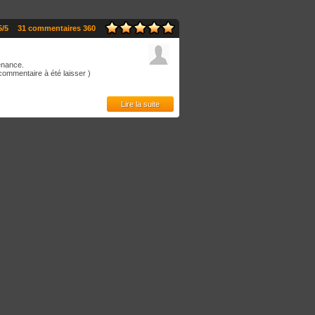
5/5
31 commentaires 360
tenance.
 commentaire à été laisser )
Lire la suite