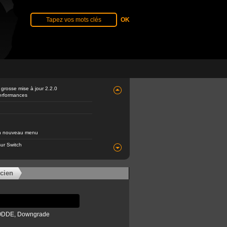
 grosse mise à jour 2.2.0
performances
 un nouveau menu
ur Switch
icien
a ODDE, Downgrade