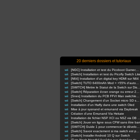
20 derniers dossiers et tutoriaux
wii
[NGC] Installation et test du Picoboot Gamecube
wii
[Switch] Installation et test du Picofly Switch Lit
wii
[N64] Installation d'un digital key HDMI sur N64
wii
[Switch] TUTO 6400mAh Mod = +55% d'autonomie en nomade !
wii
[SWITCH] Mettre le Statut de la Switch sur Di
wii
[Switch] Réparation écran orange ou erreur 2110-3127
wii
[Snes] Installation du PCB FFVI Man switchless 50/60hz dezonnage
wii
[Switch] Changement d'un Socket micro SD sur switch classique
wii
Installation d'un Hwfly dans une switch Oled
wii
Mise à jour sysnand et emunand via Daybreak
wii
Création d'une Emunand Via Hekate
wii
Installation de fichier NSP XCI ou NSZ via D
wii
[Switch] Jouer en ligne sous CFW sans être ba
wii
[SWITCH] Guide 1 pour commencer le développement d'homebrews
wii
[Switch] Savoir exactement si ma switch est patchée ou non
wii
[Switch] Installer Android 10 Q sur Switch
wii
[Tuto Noob-friendly] Accéder aux données de sa Switch sans retirer la carte m