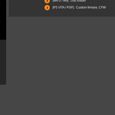
[WII U / WII] : Usb loader
[PS VITA / PSP] : Custom firmare, CFW