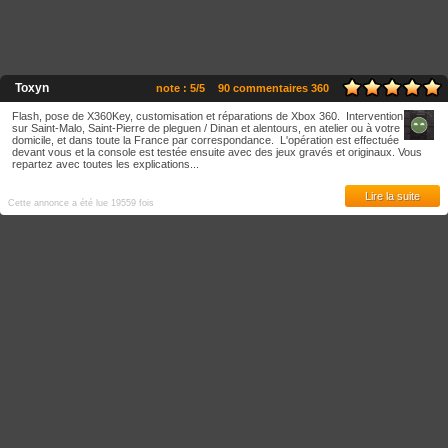
Toxyn
note : 5/5
90 commentaires 360
Flash, pose de X360Key, customisation et réparations de Xbox 360. Intervention
sur Saint-Malo, Saint-Pierre de pleguen / Dinan et alentours, en atelier ou à votre
domicile, et dans toute la France par correspondance. L'opération est effectuée
devant vous et la console est testée ensuite avec des jeux gravés et originaux. Vous
repartez avec toutes les explications...
Lire la suite
Cette annonce a été lue 19559 fois