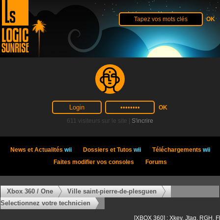
611 visiteurs sur le site |
S'incrire
News et Actualités
wii
Dossiers et Tutos
wii
Téléchargements
wii
Faites modifier vos consoles
Forums
Xbox 360 / One
Ville saint-pierre-de-plesguen
Selectionnez votre technicien
[XBOX 360] : Xkey, Jtag, RGH, F