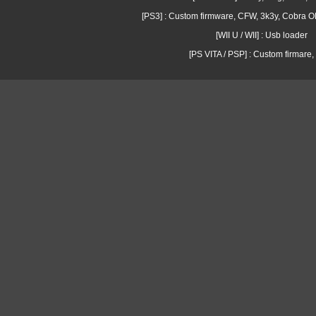
[PS3] : Custom firmware, CFW, 3k3y, Cobra
[WII U / WII] : Usb loader
[PS VITA / PSP] : Custom firmare