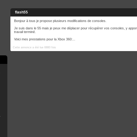
flash55
Bonjour à tous je propose plusieurs modifications de consoles.
Je suis dans le 55 mais je peux me déplacer pour récupérer vos consoles, y apporte
travail terminé.
Voici mes prestations pour la Xbox 360:...
Cette annonce a été lue 6880 fois
e
scord
B Installer
n
émoire de la console