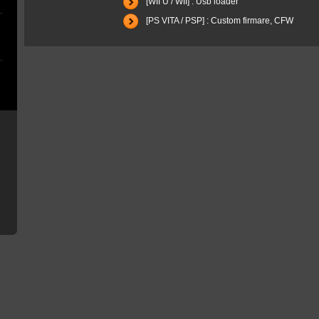
[WII U / WII] : Usb loader
[PS VITA / PSP] : Custom firmare, CFW