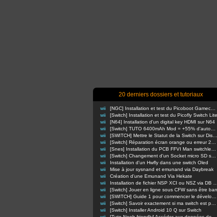
20 derniers dossiers et tutoriaux
wii
[NGC] Installation et test du Picoboot Gamecube
wii
[Switch] Installation et test du Picofly Switch Lit
wii
[N64] Installation d'un digital key HDMI sur N64
wii
[Switch] TUTO 6400mAh Mod = +55% d'autonomie en nomade !
wii
[SWITCH] Mettre le Statut de la Switch sur Di
wii
[Switch] Réparation écran orange ou erreur 2110-3127
wii
[Snes] Installation du PCB FFVI Man switchless 50/60hz dezonnage
wii
[Switch] Changement d'un Socket micro SD sur switch classique
wii
Installation d'un Hwfly dans une switch Oled
wii
Mise à jour sysnand et emunand via Daybreak
wii
Création d'une Emunand Via Hekate
wii
Installation de fichier NSP XCI ou NSZ via D
wii
[Switch] Jouer en ligne sous CFW sans être ba
wii
[SWITCH] Guide 1 pour commencer le développement d'homebrews
wii
[Switch] Savoir exactement si ma switch est patchée ou non
wii
[Switch] Installer Android 10 Q sur Switch
wii
[Tuto Noob-friendly] Accéder aux données de sa Switch sans retirer la carte m