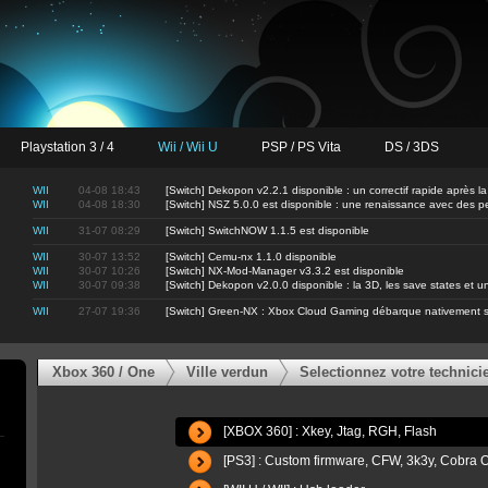
Playstation 3 / 4
Wii / Wii U
PSP / PS Vita
DS / 3DS
WII
04-08 18:43
[Switch] Dekopon v2.2.1 disponible : un correctif rapide après la
WII
04-08 18:30
[Switch] NSZ 5.0.0 est disponible : une renaissance avec des 
WII
31-07 08:29
[Switch] SwitchNOW 1.1.5 est disponible
WII
30-07 13:52
[Switch] Cemu-nx 1.1.0 disponible
WII
30-07 10:26
[Switch] NX-Mod-Manager v3.3.2 est disponible
WII
30-07 09:38
[Switch] Dekopon v2.0.0 disponible : la 3D, les save states et
WII
27-07 19:36
[Switch] Green-NX : Xbox Cloud Gaming débarque nativement s
Xbox 360 / One
Ville verdun
Selectionnez votre technici
[XBOX 360] : Xkey, Jtag, RGH, Flash
[PS3] : Custom firmware, CFW, 3k3y, Cobr