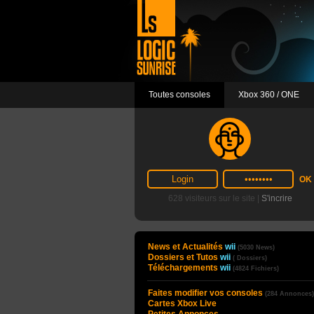
Toutes consoles
Xbox 360 / ONE
628 visiteurs sur le site |
S'incrire
News et Actualités
wii
(5030 News)
Dossiers et Tutos
wii
( Dossiers)
Téléchargements
wii
(4824 Fichiers)
Faites modifier vos consoles
(284 Annonces)
Cartes Xbox Live