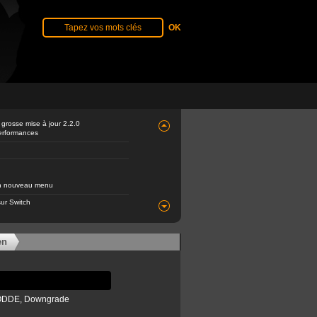
 grosse mise à jour 2.2.0
performances
 un nouveau menu
ur Switch
en
a ODDE, Downgrade