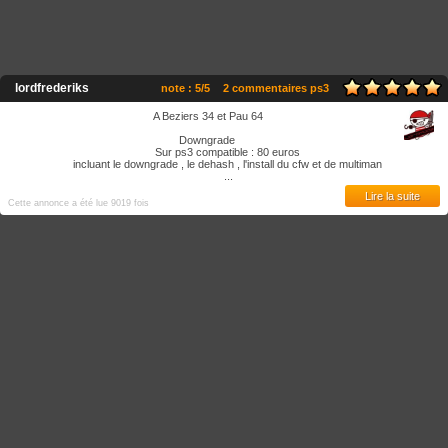
lordfrederiks
note : 5/5
2 commentaires ps3
A Beziers 34 et Pau 64
Downgrade
Sur ps3 compatible : 80 euros
incluant le downgrade , le dehash , l'install du cfw et de multiman
...
Lire la suite
Cette annonce a été lue 9019 fois