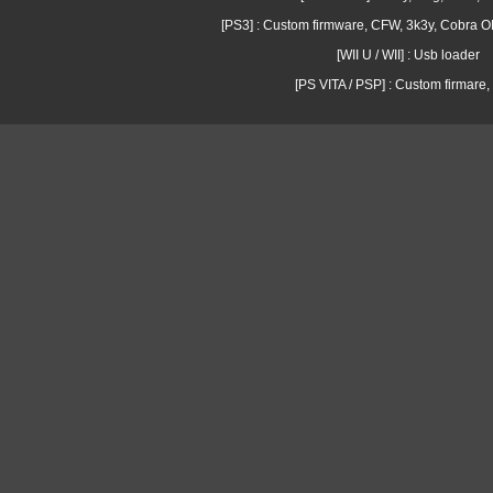
[PS3] : Custom firmware, CFW, 3k3y, Cobra
[WII U / WII] : Usb loader
[PS VITA / PSP] : Custom firmare