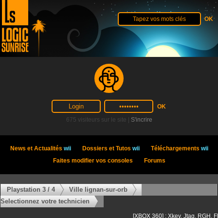
675 visiteurs sur le site |
S'incrire
News et Actualités
wii
Dossiers et Tutos
wii
Téléchargements
wii
Faites modifier vos consoles
Forums
Playstation 3 / 4
Ville lignan-sur-orb
Selectionnez votre technicien
[XBOX 360] : Xkey, Jtag, RGH, F