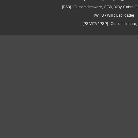
[PS3] : Custom firmware, CFW, 3k3y, Cobra
[WII U / WII] : Usb loader
[PS VITA / PSP] : Custom firmare