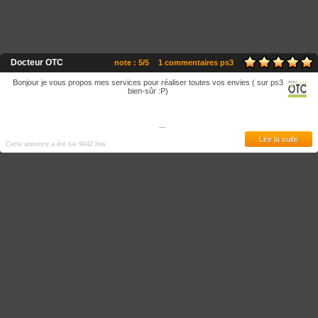
Docteur OTC
note : 5/5
1 commentaires ps3
Bonjour je vous propos mes services pour réaliser toutes vos envies ( sur ps3
bien-sûr :P)
...
Lire la suite
Cette annonce a été lue 9442 fois