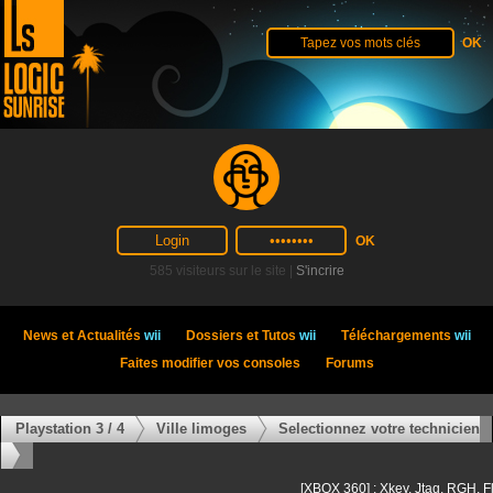
585 visiteurs sur le site |
S'incrire
News et Actualités
wii
Dossiers et Tutos
wii
Téléchargements
wii
Faites modifier vos consoles
Forums
Playstation 3 / 4
Ville limoges
Selectionnez votre technicien
[XBOX 360] : Xkey, Jtag, RGH, F