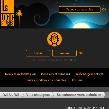
587 visiteurs sur le site |
S'incrire
News et Actualités
wii
Dossiers et Tutos
wii
Téléchargements
wii
Faites modifier vos consoles
Forums
Wii U / Wii
Ville chaulgnes
Selectionnez votre technicien
[XBOX 360] : Xkey, Jtag, RGH, F