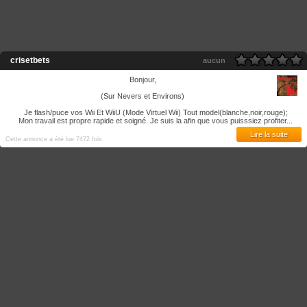
crisetbets
aucun
Bonjour,
(Sur Nevers et Environs)
Je flash/puce vos Wii Et WiiU (Mode Virtuel Wii) Tout model(blanche,noir,rouge);
Mon travail est propre rapide et soigné. Je suis la afin que vous puisssiez profiter...
Lire la suite
Cette annonce a été lue 7472 fois