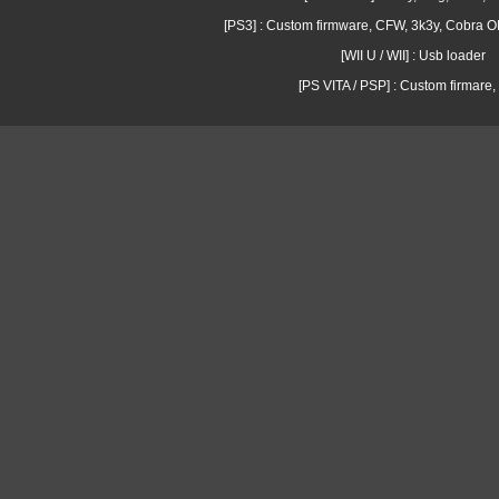
[PS3] : Custom firmware, CFW, 3k3y, Cobra
[WII U / WII] : Usb loader
[PS VITA / PSP] : Custom firmare