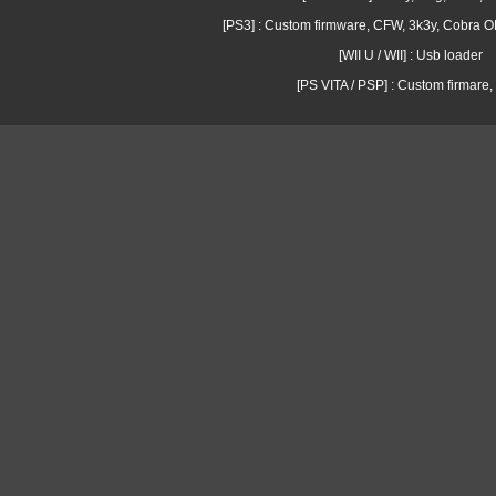
[PS3] : Custom firmware, CFW, 3k3y, Cobra
[WII U / WII] : Usb loader
[PS VITA / PSP] : Custom firmare