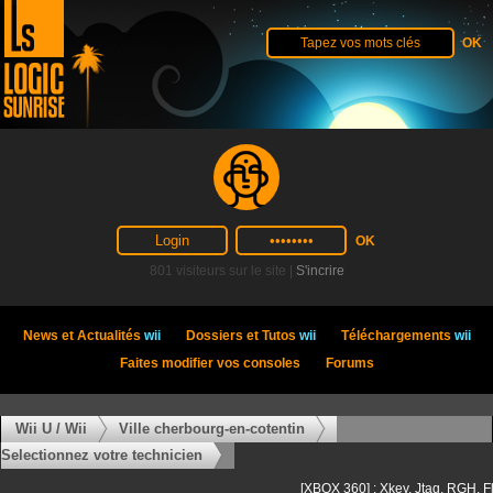
801 visiteurs sur le site |
S'incrire
News et Actualités
wii
Dossiers et Tutos
wii
Téléchargements
wii
Faites modifier vos consoles
Forums
Wii U / Wii
Ville cherbourg-en-cotentin
Selectionnez votre technicien
[XBOX 360] : Xkey, Jtag, RGH, F