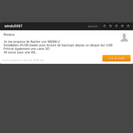
windu5087
aucun
Bonjour,
Je me propose de flasher vos Wii/Wii U
Installation d'USB loader pour lecture de backups depuis un disque dur USB
Prévoir également une carte SD
40 euros pour une Wii...
Lire la suite
Cette annonce a été lue 4198 fois