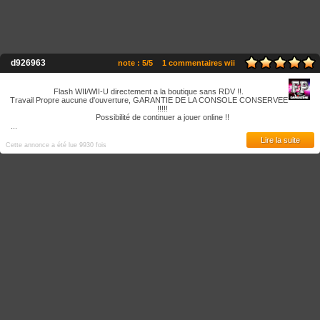
d926963
note : 5/5
1 commentaires wii
Flash WII/WII-U directement a la boutique sans RDV !!.
Travail Propre aucune d'ouverture, GARANTIE DE LA CONSOLE CONSERVEE
!!!!!
Possibilité de continuer a jouer online !!
...
Lire la suite
Cette annonce a été lue 9930 fois