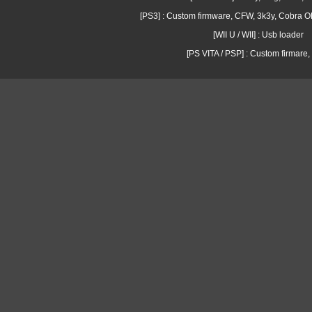
[PS3] : Custom firmware, CFW, 3k3y, Cobra
[WII U / WII] : Usb loader
[PS VITA / PSP] : Custom firmare