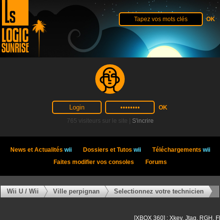
765 visiteurs sur le site |
S'incrire
News et Actualités
wii
Dossiers et Tutos
wii
Téléchargements
wii
Faites modifier vos consoles
Forums
Wii U / Wii
Ville perpignan
Selectionnez votre technicien
[XBOX 360] : Xkey, Jtag, RGH, F