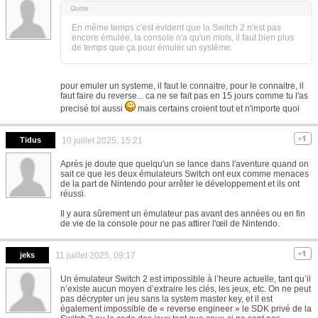
En même temps c'est évident que la Switch 2 n'est pas
encore émulée, la console n'a qu'un mois, il faut bien plus
de temps que ça pour émuler un système.
pour emuler un systeme, il faut le connaitre, pour le connaitre, il
faut faire du reverse... ca ne se fait pas en 15 jours comme tu l'as
precisé toi aussi
mais certains croient tout et n'importe quoi
Tidus
10 juillet 2025, 15:21
Après je doute que quelqu'un se lance dans l'aventure quand on
sait ce que les deux émulateurs Switch ont eux comme menaces
de la part de Nintendo pour arrêter le développement et ils ont
réussi.
Il y aura sûrement un émulateur pas avant des années ou en fin
de vie de la console pour ne pas attirer l'œil de Nintendo.
jeks
11 juillet 2025, 09:17
Un émulateur Switch 2 est impossible à l’heure actuelle, tant qu’il
n’existe aucun moyen d’extraire les clés, les jeux, etc. On ne peut
pas décrypter un jeu sans la system master key, et il est
également impossible de « reverse engineer » le SDK privé de la