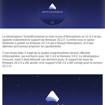
Le développeur SciresM propose la mise à jour d'Atmosphere en v1.9.2 et qui
apporte notamment le support du firmware 20.2.0. Comme vous le savez
Nintendo a publié un firmware 20.2.0 qui a bloqué Atmosphere, et il faut
attendre qu'il puisse proposer les ajustements.
C'est chose faite, il s'agit de la quatre-vingt-troisième version officielle
d'Atmosphère, qui est fourni avec hbl 2.4.4 et hbmenu 3.6.0. Le développeur
s'excuse, mais il était débordé ces derniers jours, le support de base du
firmware 20.2.0 a été ajouté, et le support USB 3.0 a été corrigé pour la version
20.1.0+.