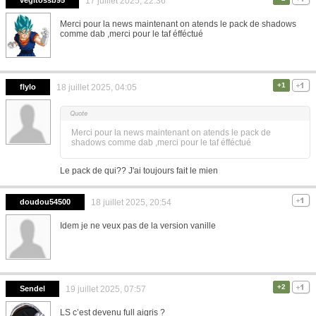
vegitossb95
17 juillet 2025, 22:36
Merci pour la news maintenant on atends le pack de shadows
comme dab ,merci pour le taf éfféctué
+1
flylo
18 juillet 2025, 04:05
Merci pour la news maintenant on atends le pack de
shadows comme dab ,merci pour le taf éfféctué
Le pack de qui?? J'ai toujours fait le mien
doudou54500
18 juillet 2025, 20:54
Idem je ne veux pas de la version vanille
+2
Sendel
19 juillet 2025, 07:57
LS c’est devenu full aigris ?