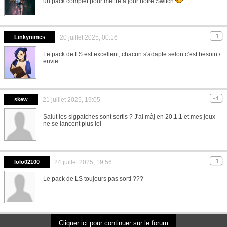
un pack complet pour mettre à jour notre Switch
Linkynimes
20 juillet 2025, 00:16
Le pack de LS est excellent, chacun s'adapte selon c'est besoin /
envie
skew
21 juillet 2025, 19:05
Salut les sigpatches sont sortis ? J'ai màj en 20.1.1 et mes jeux
ne se lancent plus lol
lolo02100
24 juillet 2025, 19:56
Le pack de LS toujours pas sorti ???
Cliquer ici pour continuer sur le forum