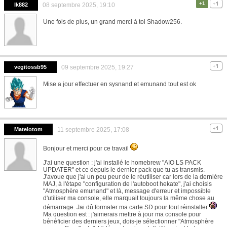
+1
lk882
08 septembre 2025, 19:10
Une fois de plus, un grand merci à toi Shadow256.
vegitossb95
09 septembre 2025, 19:27
Mise a jour effectuer en sysnand et emunand tout est ok
Matelotom
11 septembre 2025, 17:08
Bonjour et merci pour ce travail
J'ai une question : j'ai installé le homebrew "AIO LS PACK
UPDATER" et ce depuis le dernier pack que tu as transmis.
J'avoue que j'ai un peu peur de le réutiliser car lors de la dernière
MAJ, à l'étape "configuration de l'autoboot hekate", j'ai choisis
"Atmosphère emunand" et là, message d'erreur et impossible
d'utiliser ma console, elle marquait toujours la même chose au
démarrage. Jai dû formater ma carte SD pour tout réinstaller
Ma question est : j'aimerais mettre à jour ma console pour
bénéficier des derniers jeux, dois-je sélectionner "Atmosphère