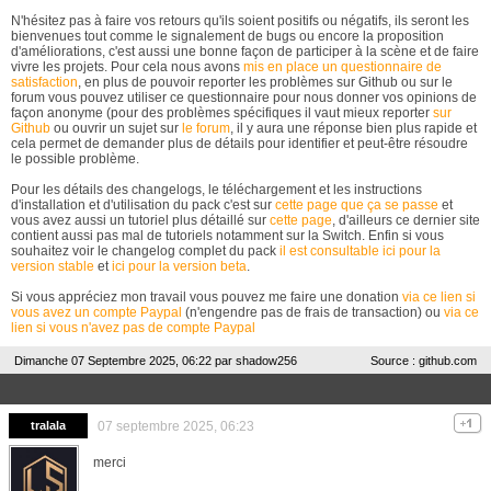
N'hésitez pas à faire vos retours qu'ils soient positifs ou négatifs, ils seront les
bienvenues tout comme le signalement de bugs ou encore la proposition
d'améliorations, c'est aussi une bonne façon de participer à la scène et de faire
vivre les projets. Pour cela nous avons
mis en place un questionnaire de
satisfaction
, en plus de pouvoir reporter les problèmes sur Github ou sur le
forum vous pouvez utiliser ce questionnaire pour nous donner vos opinions de
façon anonyme (pour des problèmes spécifiques il vaut mieux reporter
sur
Github
ou ouvrir un sujet sur
le forum
, il y aura une réponse bien plus rapide et
cela permet de demander plus de détails pour identifier et peut-être résoudre
le possible problème.
Pour les détails des changelogs, le téléchargement et les instructions
d'installation et d'utilisation du pack c'est sur
cette page que ça se passe
et
vous avez aussi un tutoriel plus détaillé sur
cette page
, d'ailleurs ce dernier site
contient aussi pas mal de tutoriels notamment sur la Switch. Enfin si vous
souhaitez voir le changelog complet du pack
il est consultable ici pour la
version stable
et
ici pour la version beta
.
Si vous appréciez mon travail vous pouvez me faire une donation
via ce lien si
vous avez un compte Paypal
(n'engendre pas de frais de transaction) ou
via ce
lien si vous n'avez pas de compte Paypal
Dimanche 07 Septembre 2025, 06:22 par
shadow256
Source : github.com
tralala
07 septembre 2025, 06:23
merci