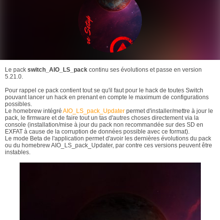
Le pack
switch_AIO_LS_pack
continu ses évolutions et passe en version
5.21.0.
Pour rappel ce pack contient tout se qu'il faut pour le hack de toutes Switch
pouvant lancer un hack en prenant en compte le maximum de configurations
possibles.
Le homebrew intégré
AIO_LS_pack_Updater
permet d'installer/mettre à jour le
pack, le firmware et de faire tout un tas d'autres choses directement via la
console (installation/mise à jour du pack non recommandée sur des SD en
EXFAT à cause de la corruption de données possible avec ce format).
Le mode Beta de l'application permet d'avoir les dernières évolutions du pack
ou du homebrew AIO_LS_pack_Updater, par contre ces versions peuvent être
instables.