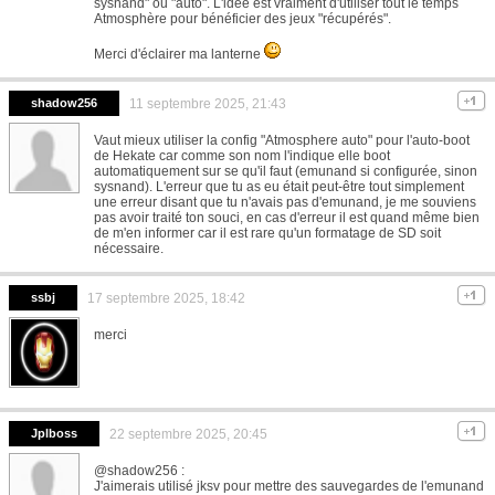
sysnand" ou "auto". L'idée est vraiment d'utiliser tout le temps
Atmosphère pour bénéficier des jeux "récupérés".
Merci d'éclairer ma lanterne
shadow256
11 septembre 2025, 21:43
Vaut mieux utiliser la config "Atmosphere auto" pour l'auto-boot
de Hekate car comme son nom l'indique elle boot
automatiquement sur se qu'il faut (emunand si configurée, sinon
sysnand). L'erreur que tu as eu était peut-être tout simplement
une erreur disant que tu n'avais pas d'emunand, je me souviens
pas avoir traité ton souci, en cas d'erreur il est quand même bien
de m'en informer car il est rare qu'un formatage de SD soit
nécessaire.
ssbj
17 septembre 2025, 18:42
merci
Jplboss
22 septembre 2025, 20:45
@shadow256 :
J'aimerais utilisé jksv pour mettre des sauvegardes de l'emunand