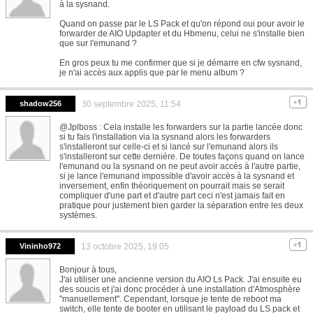
à la sysnand.
Quand on passe par le LS Pack et qu'on répond oui pour avoir le
forwarder de AIO Updapter et du Hbmenu, celui ne s'installe bien
que sur l'emunand ?
En gros peux tu me confirmer que si je démarre en cfw sysnand,
je n'ai accès aux applis que par le menu album ?
shadow256
30 septembre 2025, 11:54
@Jplboss : Cela installe les forwarders sur la partie lancée donc
si tu fais l'installation via la sysnand alors les forwarders
s'installeront sur celle-ci et si lancé sur l'emunand alors ils
s'installeront sur cette dernière. De toutes façons quand on lance
l'emunand ou la sysnand on ne peut avoir accès à l'autre partie,
si je lance l'emunand impossible d'avoir accès à la sysnand et
inversement, enfin théoriquement on pourrait mais se serait
compliquer d'une part et d'autre part ceci n'est jamais fait en
pratique pour justement bien garder la séparation entre les deux
systèmes.
Vininho972
13 octobre 2025, 19:05
Bonjour à tous,
J'ai utiliser une ancienne version du AIO Ls Pack. J'ai ensuite eu
des soucis et j'ai donc procéder à une installation d'Atmosphère
"manuellement". Cependant, lorsque je tente de reboot ma
switch, elle tente de booter en utilisant le payload du LS pack et