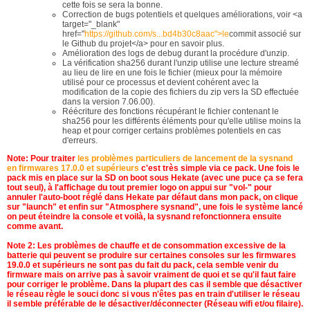
cette fois se sera la bonne.
Correction de bugs potentiels et quelques améliorations, voir <a
target="_blank"
href="
https://github.com/s...bd4b30c8aac">le
commit associé sur
le Github du projet</a> pour en savoir plus.
Amélioration des logs de debug durant la procédure d'unzip.
La vérification sha256 durant l'unzip utilise une lecture streamé
au lieu de lire en une fois le fichier (mieux pour la mémoire
utilisé pour ce processus et devient cohérent avec la
modification de la copie des fichiers du zip vers la SD effectuée
dans la version 7.06.00).
Réécriture des fonctions récupérant le fichier contenant le
sha256 pour les différents éléments pour qu'elle utilise moins la
heap et pour corriger certains problèmes potentiels en cas
d'erreurs.
Note: Pour traiter
les problèmes particuliers de lancement de la sysnand
en firmwares 17.0.0 et supérieurs
c'est très simple via ce pack. Une fois le
pack mis en place sur la SD on boot sous Hekate (avec une puce ça se fera
tout seul), à l'affichage du tout premier logo on appui sur "vol-" pour
annuler l'auto-boot réglé dans Hekate par défaut dans mon pack, on clique
sur "launch" et enfin sur "Atmosphere sysnand", une fois le système lancé
on peut éteindre la console et voilà, la sysnand refonctionnera ensuite
comme avant.
Note 2: Les problèmes de chauffe et de consommation excessive de la
batterie qui peuvent se produire sur certaines consoles sur les firmwares
19.0.0 et supérieurs ne sont pas du fait du pack, cela semble venir du
firmware mais on arrive pas à savoir vraiment de quoi et se qu'il faut faire
pour corriger le problème. Dans la plupart des cas il semble que désactiver
le réseau règle le souci donc si vous n'êtes pas en train d'utiliser le réseau
il semble préférable de le désactiver/déconnecter (Réseau wifi et/ou filaire).