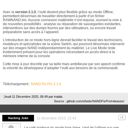
Avec la
version 2.1.0
, l’outil devient plus flexible grâce au mode Offline,
permettant désormais de travailler directement à partir d’un fichier
RAWNAND.bin. Aucune connexion matérielle n’est requise, ouvrant la voie à
de nouvelles possibilités : analyse ou réparation de sauvegardes existantes,
interventions sur des dumps fournis par des utilisateurs, ou encore travail
préparatoire sans accès à l’appareil.
L’introduction de ce mode hors-ligne devrait faciliter le travail des techniciens,
moddeurs et spécialistes de la scène Switch, qui pourront désormais intervenir
sur des images NAND indépendamment du matériel. Le Live Mode reste
évidemment présent pour les opérations nécessitant un accès direct à la
mémoire interne de la console.
Cette mise à jour discrète par sa taille mais ambitieuse par son apport confirme
la volonté du développeur d’adapter l’outil aux besoins de la communauté.
Téléchargement :
NAND Fix Pro 2.1.0
Jeudi 11 Décembre 2025, 06:49 par
tralala
Source : github.com/sthetix/NANDFixPro/releases/
Hacking Joke
11 décembre 2025, 22:43
Le coté pratique du mode hors ligne, c'est de l'utiliser sur une