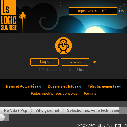
797 visiteurs sur le site |
S'incrire
News et Actualités
wii
Dossiers et Tutos
wii
Téléchargements
wii
Faites modifier vos consoles
Forums
PS Vita / Psp
Ville graulhet
Selectionnez votre technicien
[XBOX 360] : Xkey, Jtag, RGH, F