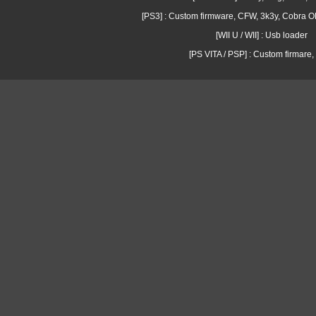
[PS3] : Custom firmware, CFW, 3k3y, Cobra
[WII U / WII] : Usb loader
[PS VITA / PSP] : Custom firmare